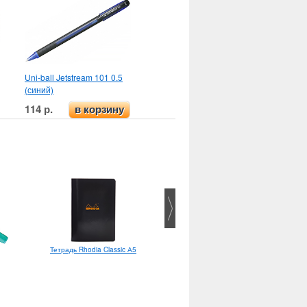
Uni-ball Jetstream 101 0.5
(синий)
114 р.
в корзину
Lamy Safari EF
Тетрадь Rhodia Classic А5