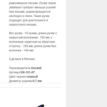
равномерное письмо. Ручки серии
Jetstream требуют меньше усилий
при письме, шарик вращается
свободно и легко. Такие ручки
подходят для длительного и
скоростного письма.
Вес ручки - 10 грамм, длина ручки c
закрытым колпачком - 150 мм, с
колпачком, надетым на обратную
сторону, - 163 мм, длина ручки без
колпачка - 144 мм.
Сделано в Японии.
Производитель:
Uni-ball
Артикул:
SX-101-07
Цвет чернил:
черный
Диаметр шарика:
0.7 мм