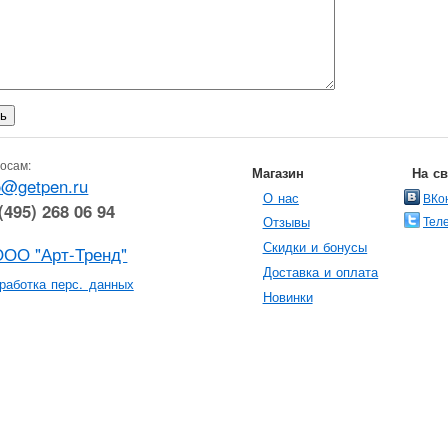
осам:
Магазин
На с
o@getpen.ru
О нас
ВКо
(495) 268 06 94
Тел
Отзывы
Скидки и бонусы
ООО "Арт-Тренд"
Доставка и оплата
работка перс. данных
Новинки