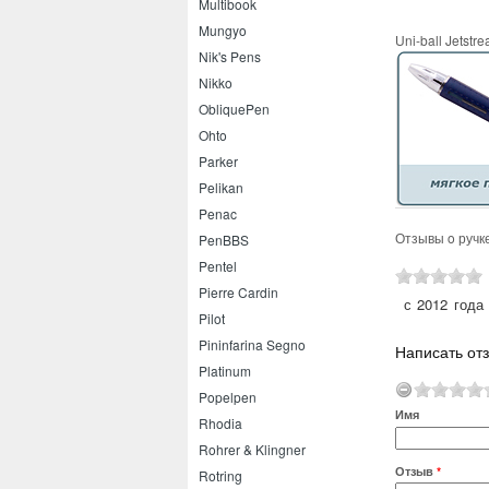
Multibook
Mungyo
Uni-ball Jetstr
Nik's Pens
Nikko
ObliquePen
Ohto
Parker
Pelikan
Penac
Отзывы o ручке 
PenBBS
Pentel
Pierre Cardin
с 2012 года
Pilot
Pininfarina Segno
Написать отз
Platinum
Popelpen
Имя
Rhodia
Rohrer & Klingner
Отзыв
*
Rotring