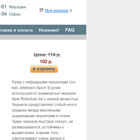
9-81
Магазин
Моя корзина:
0
6-94
Офис
тавка и оплата
Новинки!
FAQ
Цена: 114 р.
102 р.
в корзину
Ручка с гибридными чернилами Uni-
ball Jetstream Sport. В ручке
используются знаменитые чернила
New Rollerball Ink с низкой вязкостью.
Чернила представляют собой нечто
среднее между масляными
шариковыми чернилами и гелем.
Такие чернила быстрее сохнут, не
размазываются, устойчивы к
выцветанию, а кроме того,
обеспечивают очень мягкое и