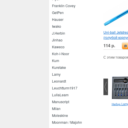
Franklin Covey
GetPen
Hauser
Iwako
Uni-ball Jetstr
J.Herbin
(голубой корпу
Jinhao
114 р.
в
Kaweco
Koh-i-Noor
С этим товаро
Kum
Kuretake
Lamy
Leonardt
Leuchtturm1917
LullaLeam
Manuscript
Uni-ball Lakubo 0.7
Набор Lamy 
Stabilo Performer+ XF
Milan
Moleskine
Moonman / Majohn