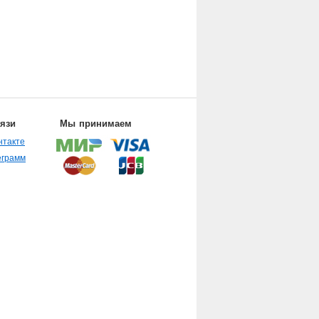
вязи
Мы принимаем
нтакте
еграмм