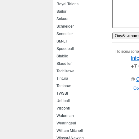
Royal Talens
Sailor
Sakura
Schneider
Sennelier
SM-LT
Speedball
По всем вопр
Stabilo
inf
Staedtler
+7 
Tachikawa
©
Tintura
Tombow
Об
TWSBI
Uni-ball
Visconti
Waterman
Wearingeul
William Mitchell
Winsor&Newton