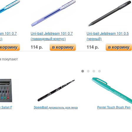
eam 101 0.7
Uni-ball Jetstream 101 0.7
Uni-ball Jetstream 101 0.5
с)
(лавандовый корпус)
(черный)
114 р.
114 р.
 корзину
в корзину
в корзину
м покупают
Safari F
Speedball держатель для пера
Pentel Touch Brush Pen