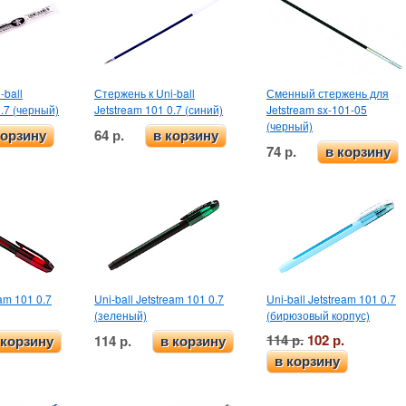
-ball
Стержень к Uni-ball
Сменный стержень для
0.7 (черный)
Jetstream 101 0.7 (синий)
Jetstream sx-101-05
(черный)
64 р.
корзину
в корзину
74 р.
в корзину
eam 101 0.7
Uni-ball Jetstream 101 0.7
Uni-ball Jetstream 101 0.7
(зеленый)
(бирюзовый корпус)
114 р.
102 р.
114 р.
 корзину
в корзину
в корзину