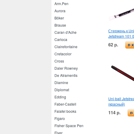
Arm.Pen
Aurora
Böker
Brause
Стержень к Uni
Caran d’Ache
Jetstream 101 
Carioca
62 р.
в 
Clairefontaine
Cretacolor
Cross
Daler Rowney
De Atramentis
Diamine
Diplomat
Edding
Uni-ball Jetstr
(красный)
Faber-Castell
Falafel books
114 р.
в
Figaro
Fisher Space Pen
Flyer