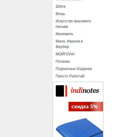
Zebra
Вещь
Искусство красивого
письма
Малевичъ
Манн, Иванов и
Фербер
МОЙПЛАН
Поганка
Подписные Издания
Просто Работай