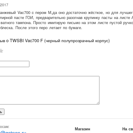
.2017
анжевый Vac700 c пером М,да оно достаточно жёсткое, но для лучшег
лирной пасте ГОИ, предварительно разогнав крупинку пасты на листе
ватного тампона. Просто имитирую письмо на этом листе пустой ручко
 блеска. После этого перо летает по бумаге.
зыв o TWSBI Vac700 F (черный полупрозрачный корпус)
осам:
Магазин
На с
o@getpen.ru