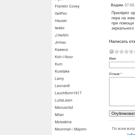
Вадим
, 07.03
Franklin Covey
Приобрёл ор
GetPen
пера на юве
Hauser
при помощи 
Iwako
зеркального
J.Herbin
Написать от
Jinhao
Kaweco
Koh-i-Noor
Имя
Kum
Kuretake
Отзыв
*
Lamy
Leonardt
Leuchtturm1917
LullaLeam
Manuscript
Milan
Moleskine
По всем вопр
Moonman / Majohn
inf