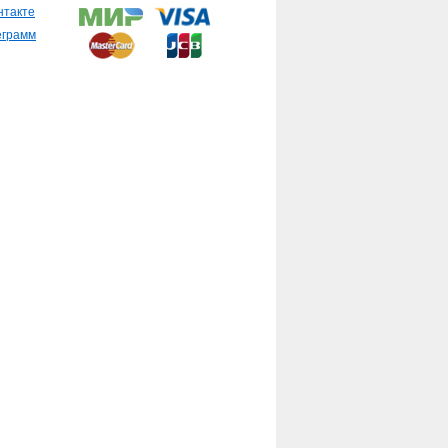
нтакте
еграмм