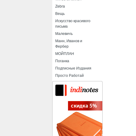
Zebra
Вещь
Искусство красивого
письма
Малевичъ
Манн, Иванов и
Фербер
МОЙПЛАН
Поганка
Подписные Издания
Просто Работай