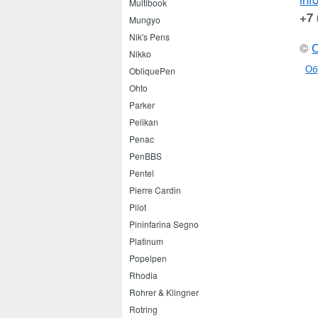
Multibook
+7 
Mungyo
Nik's Pens
©
Nikko
Об
ObliquePen
Ohto
Parker
Pelikan
Penac
PenBBS
Pentel
Pierre Cardin
Pilot
Pininfarina Segno
Platinum
Popelpen
Rhodia
Rohrer & Klingner
Rotring