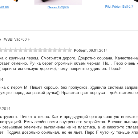
Pilot Frixion Ball 0.7
oint 88
Пенал Getpen
е TWSBI Vac700 F
Роберт
, 09.01.2014
ка с крупным пером. Смотрится дорого. Добротно собрана. Качественн
отает отменно. Ручка берет огромный объем чернил. Но... Перо очень
(чернила использую дорогие), чему неприятно удивлен. Перо:F.
14
чка с пером М. Пишет хорошо, без пропусков. Удивила система заправ
рукцию перед заправкой ручки)) Нравится цвет корпуса - действительн
2.2014
струмент. Пишет отлично. Как и предыдущий оратор советую внимател
нструкцией. Есть особенности внутреннего устройства. Внешне выгляд
о резьбовые элементы выполнены не из пластика, а из какого-то сплав
ет. Подача довольно обильная, но не льет. Перо F чуточку тоньше яп