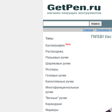
Главная
»
Перьевые р
TWSBI Vac
Типы
New
Каллиграфия
Распродажа
Перьевые ручки
Шариковые ручки
Роллеры
Гелевые ручки
Капиллярные ручки
Многофункциональные
ручки
"Вечные" ручки
Карандаши
Маркеры