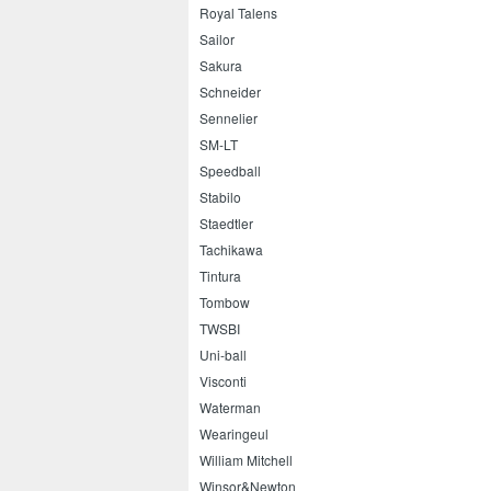
Royal Talens
Sailor
Sakura
Schneider
Sennelier
SM-LT
Speedball
Stabilo
Staedtler
Tachikawa
Tintura
Tombow
TWSBI
Uni-ball
Visconti
Waterman
Wearingeul
William Mitchell
Winsor&Newton