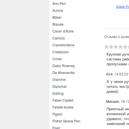
Arm.Pen
Pilot Vpen M
Pilot Frixion Ball 0.7
Stabilo P
Aurora
Böker
Brause
Caran d’Ache
Отзывы o ручк
Carioca
Clairefontaine
Cretacolor
Крупная руч
Cross
система раб
пропусками 
Daler Rowney
De Atramentis
Ася
, 14.02.20
Diamine
А у меня ру
читать инст
Diplomat
дыма))
Edding
Faber-Castell
Михаил
, 18.1
Falafel books
Приятный ин
вложенной и
Figaro
удивило, чт
Fisher Space Pen
замечаний н
Flyer