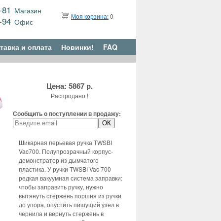
9-81
Магазин
Моя корзина:
0
6-94
Офис
тавка и оплата
Новинки!
FAQ
Цена: 5867 р.
Распродано !
Сообщить о поступлении в продажу:
Шикарная перьевая ручка TWSBI
Vac700. Полупрозрачный корпус-
демонстратор из дымчатого
пластика. У ручки TWSBI Vac 700
редкая вакуумная система заправки:
чтобы заправить ручку, нужно
вытянуть стержень поршня из ручки
до упора, опустить пишущий узел в
чернила и вернуть стержень в