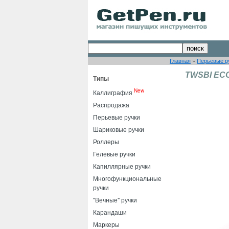
Главная
»
Перьевые р
TWSBI ECO
Типы
New
Каллиграфия
Распродажа
Перьевые ручки
Шариковые ручки
Роллеры
Гелевые ручки
Капиллярные ручки
Многофункциональные
ручки
"Вечные" ручки
Карандаши
Маркеры