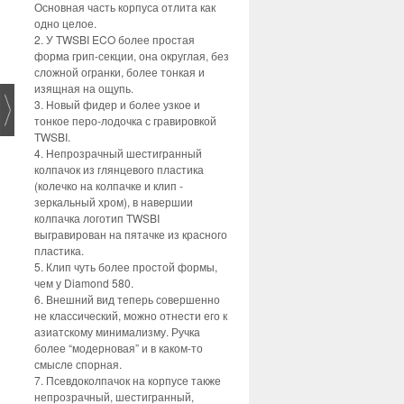
Основная часть корпуса отлита как
одно целое.
2. У TWSBI ECO более простая
форма грип-секции, она округлая, без
сложной огранки, более тонкая и
изящная на ощупь.
3. Новый фидер и более узкое и
тонкое перо-лодочка с гравировкой
TWSBI.
4. Непрозрачный шестигранный
колпачок из глянцевого пластика
(колечко на колпачке и клип -
зеркальный хром), в навершии
колпачка логотип TWSBI
выгравирован на пятачке из красного
пластика.
5. Клип чуть более простой формы,
чем у Diamond 580.
6. Внешний вид теперь совершенно
не классический, можно отнести его к
азиатскому минимализму. Ручка
более “модерновая” и в каком-то
смысле спорная.
7. Псевдоколпачок на корпусе также
непрозрачный, шестигранный,