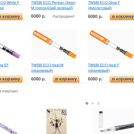
CO White F
TWSBI ECO Persian Green
TWSBI ECO Glow F
ла)
M (персидский зеленый)
(фиолетовый)
6080 р.
6080 р.
Распродано!
в корзину
в корзину
ow EF
TWSBI ECO Heat M
TWSBI ECO Heat F
(оранжевый)
(оранжевый)
6080 р.
6080 р.
в корзину
в корзину
в корзину
м покупают