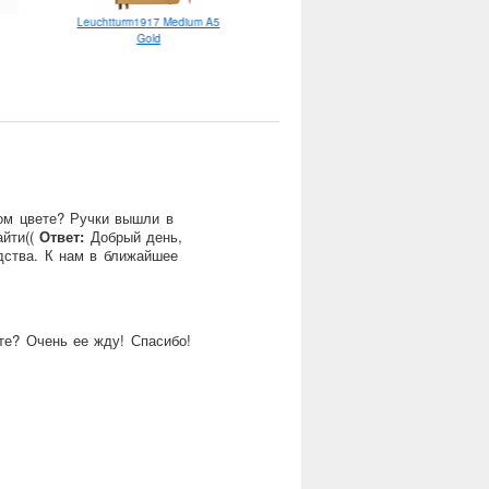
Leuchtturm1917 Medium A5
Moonman Q1 EF
Gold
ом цвете? Ручки вышли в
айти((
Ответ:
Добрый день,
дства. К нам в ближайшее
те? Очень ее жду! Спасибо!