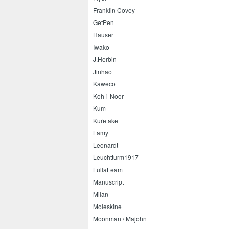
Franklin Covey
GetPen
Hauser
Iwako
J.Herbin
Jinhao
Kaweco
Koh-i-Noor
Kum
Kuretake
Lamy
Leonardt
Leuchtturm1917
LullaLeam
Manuscript
Milan
Moleskine
Moonman / Majohn