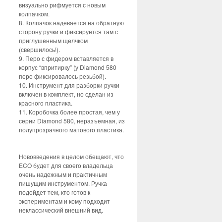
визуально рифмуется с новым
колпачком.
8. Колпачок надевается на обратную
сторону ручки и фиксируется там с
приглушенным щелчком
(свершилось!).
9. Перо с фидером вставляется в
корпус “впритирку” (у Diamond 580
перо фиксировалось резьбой).
10. Инструмент для разборки ручки
включен в комплект, но сделан из
красного пластика.
11. Коробочка более простая, чем у
серии Diamond 580, неразъемная, из
полупрозрачного матового пластика.
Нововведения в целом обещают, что
ECO будет для своего владельца
очень надежным и практичным
пишущим инструментом. Ручка
подойдет тем, кто готов к
экспериментам и кому подходит
неклассический внешний вид.