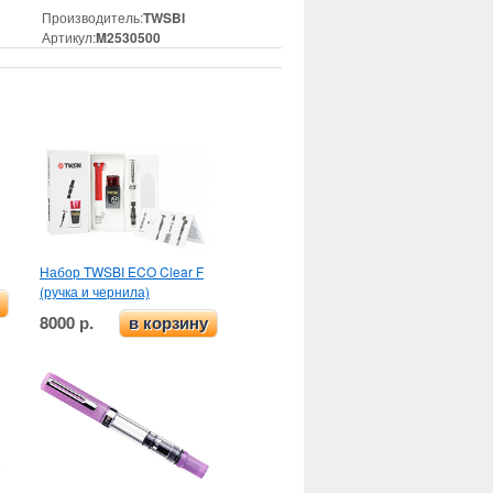
Производитель:
TWSBI
Артикул:
M2530500
Набор TWSBI ECO Clear F
(ручка и чернила)
8000 р.
в корзину