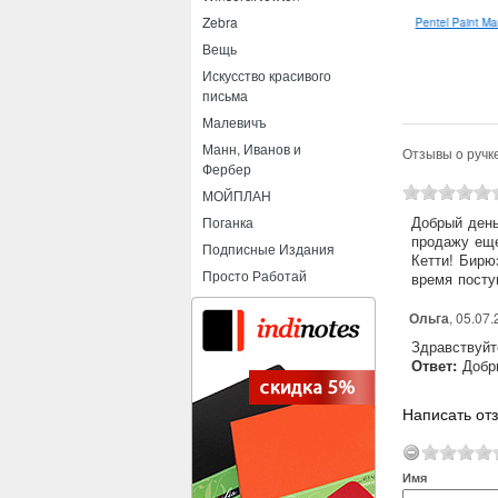
Zebra
Uni-ball Pin Fine Line 0.03 линер
Pentel Paint Ma
-Castell Sparkle Metallic
Вещь
Искусство красивого
письма
Малевичъ
Манн, Иванов и
Отзывы o ручк
Фербер
МОЙПЛАН
Добрый день
Поганка
продажу еще
Подписные Издания
Кетти! Бирю
Просто Работай
время посту
Ольга
, 05.07
Здравствуйт
Ответ:
Добры
Написать от
Имя