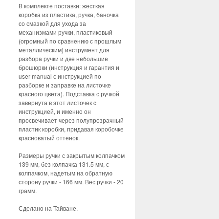
В комплекте поставки: жесткая
коробка из пластика, ручка, баночка
со смазкой для ухода за
механизмами ручки, пластиковый
(огромный по сравнению с прошлым
металлическим) инструмент для
разбора ручки и две небольшие
брошюрки (инструкция и гарантия и
user manual с инструкцией по
разборке и заправке на листочке
красного цвета). Подставка с ручкой
завернута в этот листочек c
инструкцией, и именно он
просвечивает через полупрозрачный
пластик коробки, придавая коробочке
красноватый оттенок.
Размеры ручки с закрытым колпачком
139 мм, без колпачка 131.5 мм, с
колпачком, надетым на обратную
сторону ручки - 166 мм. Вес ручки - 20
грамм.
Сделано на Тайване.