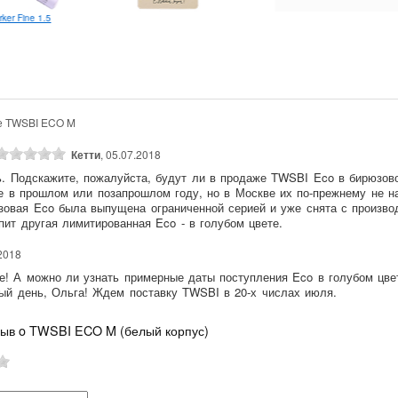
rker Fine 1.5
е TWSBI ECO M
Кетти
, 05.07.2018
. Подскажите, пожалуйста, будут ли в продаже TWSBI Eco в бирюзов
 в прошлом или позапрошлом году, но в Москве их по-прежнему не н
зовая Eco была выпущена ограниченной серией и уже снята с произво
пит другая лимитированная Eco - в голубом цвете.
.2018
е! А можно ли узнать примерные даты поступления Eco в голубом цве
й день, Ольга! Ждем поставку TWSBI в 20-х числах июля.
зыв o TWSBI ECO M (белый корпус)