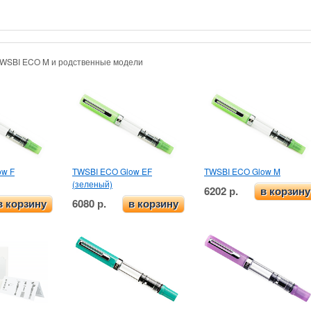
TWSBI ECO M и родственные модели
ow F
TWSBI ECO Glow EF
TWSBI ECO Glow M
(зеленый)
6202 р.
в корзину
6080 р.
в корзину
в корзину