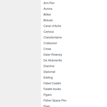
Arm.Pen
Aurora
Böker
Brause
Caran d’Ache
Carioca
Clairefontaine
Cretacolor
Cross
Daler Rowney
De Atramentis
Diamine
Diplomat
Edding
Faber-Castell
Falafel books
Figaro
Fisher Space Pen
Flyer