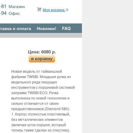
9-81
Магазин
Моя корзина:
0
6-94
Офис
тавка и оплата
Новинки!
FAQ
Цена: 6080 р.
в корзину
Новая модель от тайваньской
фабрики TWSBI. Младшая ручка из
модельного ряда пишущих
инструментов c поршневой системой
заправки TWSBI ECO. Ручка
выполнена по новой технологии и
сильно отличается от своих
предшественников (Diamond 580):
1. Корпус полностью пластиковый,
без металлических элементов
(включая шток поршня, который
теперь также сделан из пластика).