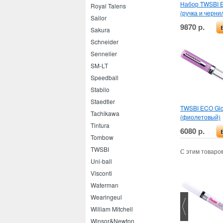
Набор TWSBI E
Royal Talens
(ручка и черни
Sailor
9870 р.
Sakura
Schneider
Sennelier
SM-LT
Speedball
Stabilo
Staedtler
TWSBI ECO Gl
Tachikawa
(фиолетовый)
Tintura
6080 р.
Tombow
TWSBI
С этим товаро
Uni-ball
Visconti
Waterman
Wearingeul
William Mitchell
Winsor&Newton