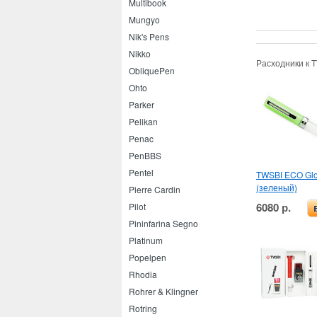
Multibook
Mungyo
Nik's Pens
Nikko
Расходники к 
ObliquePen
Ohto
Parker
Pelikan
Penac
PenBBS
Pentel
TWSBI ECO Gl
(зеленый)
Pierre Cardin
6080 р.
Pilot
Pininfarina Segno
Platinum
Popelpen
Rhodia
Rohrer & Klingner
Rotring