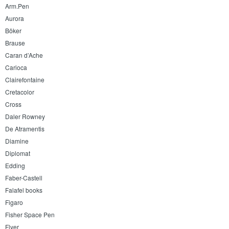
Arm.Pen
Aurora
Böker
Brause
Caran d’Ache
Carioca
Clairefontaine
Cretacolor
Cross
Daler Rowney
De Atramentis
Diamine
Diplomat
Edding
Faber-Castell
Falafel books
Figaro
Fisher Space Pen
Flyer