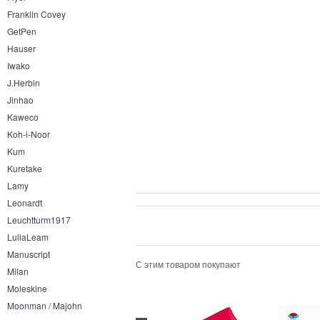
Franklin Covey
GetPen
Hauser
Iwako
J.Herbin
Jinhao
Kaweco
Koh-i-Noor
Kum
Kuretake
Lamy
Leonardt
Leuchtturm1917
LullaLeam
Manuscript
С этим товаром покупают
Milan
Moleskine
Moonman / Majohn