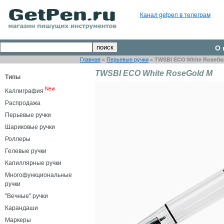
Канал getpen в телеграм
О 
Главная
»
Перьевые ручки
»
TWSBI ECO White RoseGo
TWSBI ECO White RoseGold M
Типы
New
Каллиграфия
Распродажа
Перьевые ручки
Шариковые ручки
Роллеры
Гелевые ручки
Капиллярные ручки
Многофункциональные
ручки
"Вечные" ручки
Карандаши
Маркеры