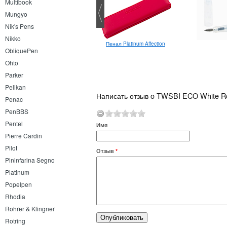
Multibook
Mungyo
Nik's Pens
Nikko
Moonman M2 Plus F
Пенал Platinum Affection
ObliquePen
Ohto
Parker
Pelikan
Написать отзыв o TWSBI ECO White R
Penac
PenBBS
Pentel
Имя
Pierre Cardin
Pilot
Отзыв
*
Pininfarina Segno
Platinum
Popelpen
Rhodia
Rohrer & Klingner
Rotring