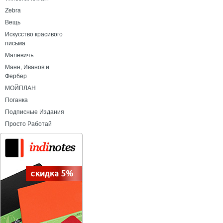
Zebra
Вещь
Искусство красивого
письма
Малевичъ
Манн, Иванов и
Фербер
МОЙПЛАН
Поганка
Подписные Издания
Просто Работай