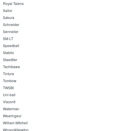
Royal Talens
Sailor
Sakura
Schneider
Sennelier
SM-LT
Speedball
Stabilo
Staedtler
Tachikawa
Tintura
Tombow
TWSBI
Uni-ball
Visconti
Waterman
Wearingeul
William Mitchell
Winsor&Newton