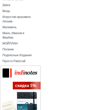
Zebra
Вещь
Искусство красивого
письма
Малевичъ
Манн, Иванов и
Фербер
МОЙПЛАН
Поганка
Подписные Издания
Просто Работай