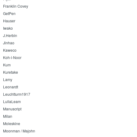
Franklin Covey
GetPen
Hauser
Iwako
J.Herbin
Jinhao
Kaweco
Koh-i-Noor
Kum
Kuretake
Lamy
Leonardt
Leuchtturm1917
LullaLeam
Manuscript
Milan
Moleskine
Moonman / Majohn