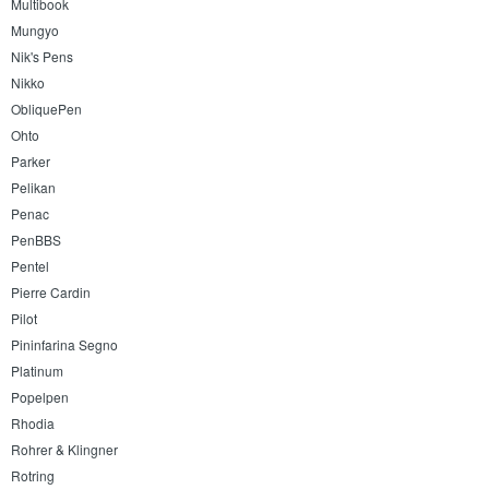
Multibook
Mungyo
Nik's Pens
Nikko
ObliquePen
Ohto
Parker
Pelikan
Penac
PenBBS
Pentel
Pierre Cardin
Pilot
Pininfarina Segno
Platinum
Popelpen
Rhodia
Rohrer & Klingner
Rotring