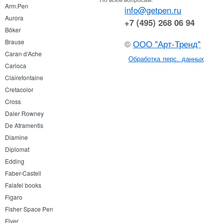
Arm.Pen
info@getpen.ru
Aurora
+7 (495) 268 06 94
Böker
Brause
©
ООО "Арт-Тренд"
Caran d’Ache
Обработка перс. данных
Carioca
Clairefontaine
Cretacolor
Cross
Daler Rowney
De Atramentis
Diamine
Diplomat
Edding
Faber-Castell
Falafel books
Figaro
Fisher Space Pen
Flyer