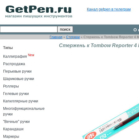
Канал getpen в телеграм
О 
Главная
»
Стержни
»
Стержень к Tombow Reporter 4 
Стержень к Tombow Reporter 4 
Типы
New
Каллиграфия
Распродажа
Перьевые ручки
Шариковые ручки
Роллеры
Гелевые ручки
Капиллярные ручки
Многофункциональные
ручки
"Вечные" ручки
Карандаши
Маркеры