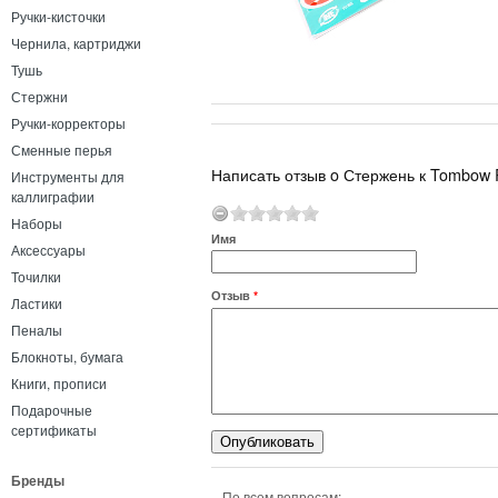
Ручки-кисточки
Чернила, картриджи
Тушь
Стержни
Ручки-корректоры
Сменные перья
Написать отзыв o Стержень к Tombow R
Инструменты для
каллиграфии
Наборы
Имя
Аксессуары
Точилки
Отзыв
*
Ластики
Пеналы
Блокноты, бумага
Книги, прописи
Подарочные
сертификаты
Бренды
По всем вопросам: