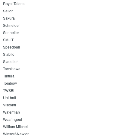
Royal Talens
Sailor
Sakura
Schneider
Sennelier
SM-LT
Speedball
Stabilo
Staedtler
Tachikawa
Tintura
Tombow
TWSBI
Uni-ball
Visconti
Waterman
Wearingeul
William Mitchell
Winsor&Newton