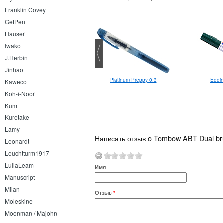
Franklin Covey
GetPen
Hauser
Iwako
J.Herbin
Jinhao
Leuchtturm1917 Softcover
Platinum Preppy 0.3
Eddi
Kaweco
Medium A5 Stone Blue
Koh-i-Noor
Kum
Kuretake
Lamy
Написать отзыв o Tombow ABT Dual bru
Leonardt
Leuchtturm1917
LullaLeam
Имя
Manuscript
Milan
Отзыв
*
Moleskine
Moonman / Majohn