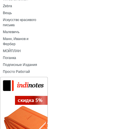
Zebra
Вещь
Искусство красивого
письма
Малевичъ
Манн, Иванов и
Фербер
МОЙПЛАН
Поганка
Подписные Издания
Просто Работай