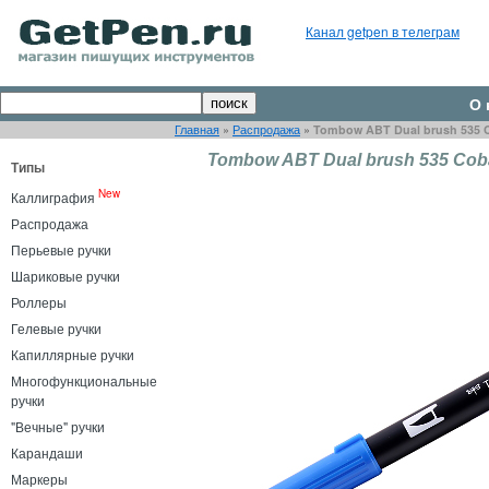
Канал getpen в телеграм
О 
Главная
»
Распродажа
»
Tombow ABT Dual brush 535 C
Tombow ABT Dual brush 535 Coba
Типы
New
Каллиграфия
Распродажа
Перьевые ручки
Шариковые ручки
Роллеры
Гелевые ручки
Капиллярные ручки
Многофункциональные
ручки
"Вечные" ручки
Карандаши
Маркеры