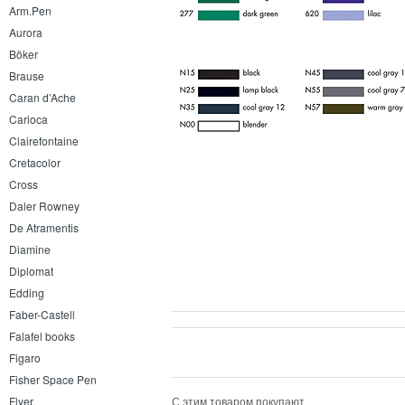
Arm.Pen
Aurora
Böker
Brause
Caran d’Ache
Carioca
Clairefontaine
Cretacolor
Cross
Daler Rowney
De Atramentis
Diamine
Diplomat
Edding
Faber-Castell
Falafel books
Figaro
Fisher Space Pen
Flyer
С этим товаром покупают