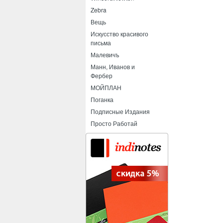
Zebra
Вещь
Искусство красивого
письма
Малевичъ
Манн, Иванов и
Фербер
МОЙПЛАН
Поганка
Подписные Издания
Просто Работай