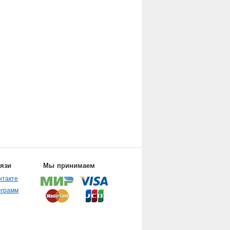
вязи
Мы принимаем
нтакте
еграмм