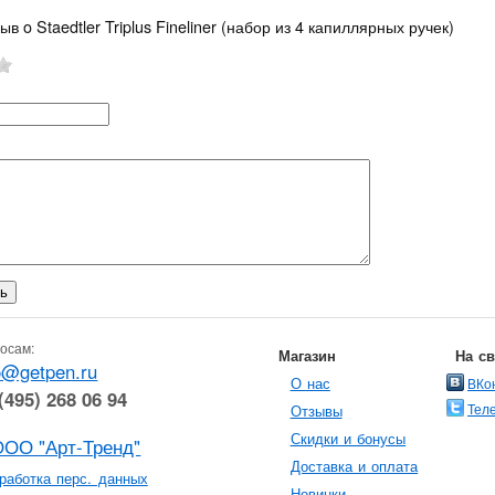
ыв o Staedtler Triplus Fineliner (набор из 4 капиллярных ручек)
осам:
Магазин
На с
o@getpen.ru
О нас
ВКо
(495) 268 06 94
Тел
Отзывы
Скидки и бонусы
ООО "Арт-Тренд"
Доставка и оплата
работка перс. данных
Новинки