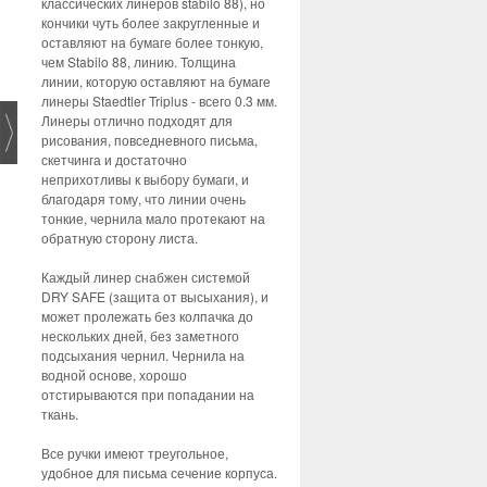
классических линеров stabilo 88), но
кончики чуть более закругленные и
оставляют на бумаге более тонкую,
чем Stabilo 88, линию. Толщина
линии, которую оставляют на бумаге
линеры Staedtler Triplus - всего 0.3 мм.
Линеры отлично подходят для
рисования, повседневного письма,
скетчинга и достаточно
неприхотливы к выбору бумаги, и
благодаря тому, что линии очень
тонкие, чернила мало протекают на
обратную сторону листа.
Каждый линер снабжен системой
DRY SAFE (защита от высыхания), и
может пролежать без колпачка до
нескольких дней, без заметного
подсыхания чернил. Чернила на
водной основе, хорошо
отстирываются при попадании на
ткань.
Все ручки имеют треугольное,
удобное для письма сечение корпуса.