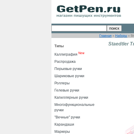
Главная
»
Наборы
»
St
Staedtler 
Типы
New
Каллиграфия
Распродажа
Перьевые ручки
Шариковые ручки
Роллеры
Гелевые ручки
Капиллярные ручки
Многофункциональные
ручки
"Вечные" ручки
Карандаши
Маркеры