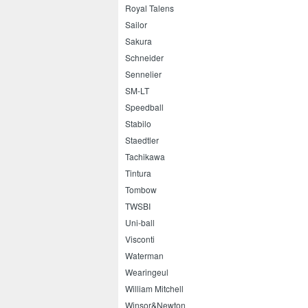
Royal Talens
Sailor
Sakura
Schneider
Sennelier
SM-LT
Speedball
Stabilo
Staedtler
Tachikawa
Tintura
Tombow
TWSBI
Uni-ball
Visconti
Waterman
Wearingeul
William Mitchell
Winsor&Newton