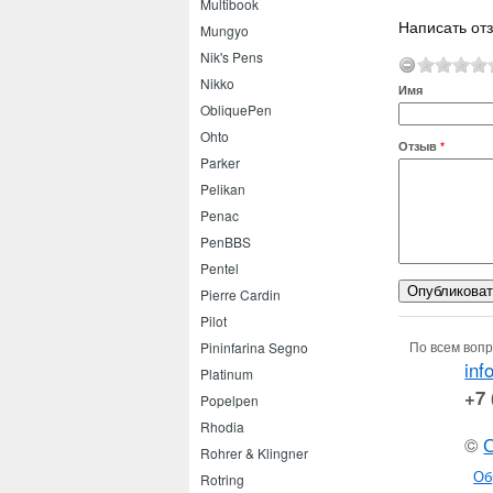
Multibook
Написать отз
Mungyo
Nik's Pens
Nikko
Имя
ObliquePen
Ohto
Отзыв
*
Parker
Pelikan
Penac
PenBBS
Pentel
Pierre Cardin
Pilot
По всем вопр
Pininfarina Segno
inf
Platinum
+7 
Popelpen
Rhodia
©
Rohrer & Klingner
Об
Rotring