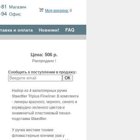
9-81
Магазин
Моя корзина:
0
6-94
Офис
тавка и оплата
Новинки!
FAQ
Цена: 506 р.
Распродано !
Сообщить о поступлении в продажу:
Набор из 4 капиллярных ручек
Staedtler Triplus Fineliner. В комплекте
- линеры красного, черного, синего и
изумрудно-зеленого цветов и
знаменитый пластиковый пенал-
подставка Staedtler.
У ручек жесткие тонкие
фломастерные кончики (как у