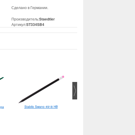
Сделано в Германии.
Производитель:
Staedtler
Артикул:
ST334SB4
Stabilo Swano 4918 HB
ера
Staedtler Noris 120