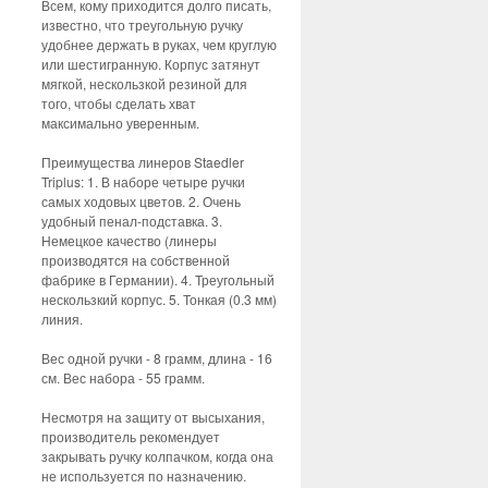
Всем, кому приходится долго писать,
известно, что треугольную ручку
удобнее держать в руках, чем круглую
или шестигранную. Корпус затянут
мягкой, нескользкой резиной для
того, чтобы сделать хват
максимально уверенным.
Преимущества линеров Staedler
Triplus: 1. В наборе четыре ручки
самых ходовых цветов. 2. Очень
удобный пенал-подставка. 3.
Немецкое качество (линеры
производятся на собственной
фабрике в Германии). 4. Треугольный
нескользкий корпус. 5. Тонкая (0.3 мм)
линия.
Вес одной ручки - 8 грамм, длина - 16
см. Вес набора - 55 грамм.
Несмотря на защиту от высыхания,
производитель рекомендует
закрывать ручку колпачком, когда она
не используется по назначению.