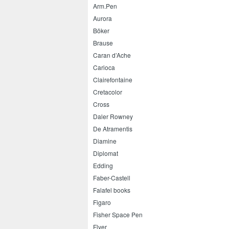
Arm.Pen
Aurora
Böker
Brause
Caran d’Ache
Carioca
Clairefontaine
Cretacolor
Cross
Daler Rowney
De Atramentis
Diamine
Diplomat
Edding
Faber-Castell
Falafel books
Figaro
Fisher Space Pen
Flyer