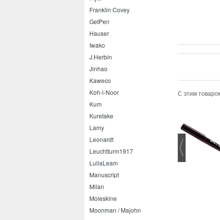
Franklin Covey
GetPen
Hauser
Iwako
J.Herbin
Jinhao
Kaweco
Koh-i-Noor
С этим товаро
Kum
Kuretake
Lamy
Leonardt
Leuchtturm1917
LullaLeam
Manuscript
-ball Jetstream 101 0.7
Чехол для Kaweco DIA2,
Student
Milan
Moleskine
Moonman / Majohn