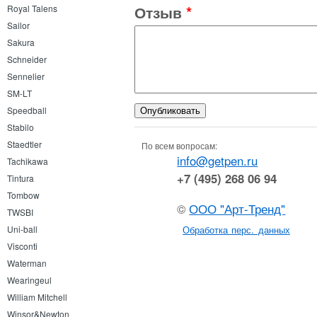
Отзыв
*
Royal Talens
Sailor
Sakura
Schneider
Sennelier
SM-LT
Speedball
Stabilo
Staedtler
По всем вопросам:
info@getpen.ru
Tachikawa
+7 (495) 268 06 94
Tintura
Tombow
©
ООО "Арт-Тренд"
TWSBI
Обработка перс. данных
Uni-ball
Visconti
Waterman
Wearingeul
William Mitchell
Winsor&Newton