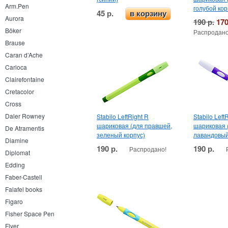
Arm.Pen
голубой кор
45 р.
в корзину
Aurora
190 р.
170
Böker
Распродано
Brause
Caran d’Ache
Carioca
Clairefontaine
Cretacolor
Cross
Daler Rowney
Stabilo LeftRight R
Stabilo Left
шариковая (для правшей,
шариковая 
De Atramentis
зеленый корпус)
лавандовый
Diamine
190 р.
190 р.
Распродано!
Diplomat
Edding
Faber-Castell
Falafel books
Figaro
Fisher Space Pen
Flyer