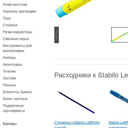
Ручки-кисточки
Чернила, картриджи
Тушь
Стержни
Ручки-корректоры
Сменные перья
Инструменты для
каллиграфии
Наборы
Аксессуары
Точилки
Расходники к Stabilo L
Ластики
Пеналы
Блокноты, бумага
Книги, прописи
Подарочные
сертификаты
Стержень к Stabilo LeftRight
Stabilo Left
Бренды
(синий)
шариковая 