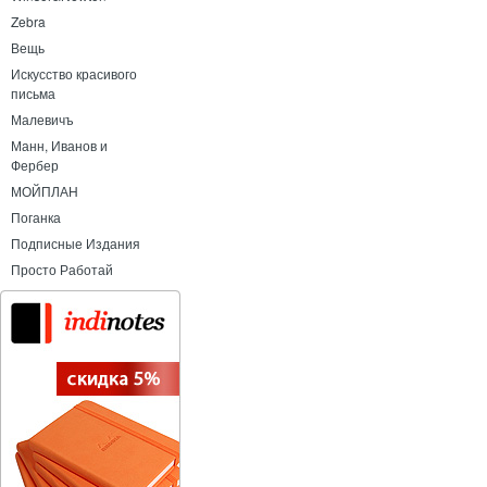
Zebra
Вещь
Искусство красивого
письма
Малевичъ
Манн, Иванов и
Фербер
МОЙПЛАН
Поганка
Подписные Издания
Просто Работай