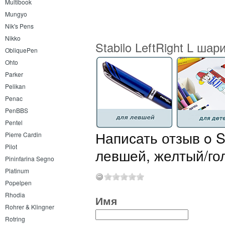
Multibook
Mungyo
Nik's Pens
Nikko
Stabilo LeftRight L ша
ObliquePen
Ohto
Parker
Pelikan
Penac
PenBBS
Pentel
Написать отзыв o St
Pierre Cardin
Pilot
левшей, желтый/гол
Pininfarina Segno
Platinum
Popelpen
Rhodia
Имя
Rohrer & Klingner
Rotring