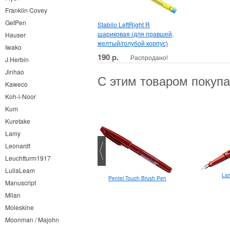
Franklin Covey
GetPen
Stabilo LeftRight R
шариковая (для правшей,
Hauser
желтый/голубой корпус)
Iwako
190 р.
Распродано!
J.Herbin
Jinhao
С этим товаром покуп
Kaweco
Koh-i-Noor
Kum
Kuretake
Lamy
Leonardt
Leuchtturm1917
LullaLeam
Lam
Sakura Moonlight
Pentel Touch Brush Pen
Manuscript
Milan
Moleskine
Moonman / Majohn