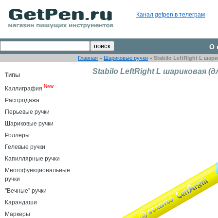
Канал getpen в телеграм
О 
Главная
»
Шариковые ручки
»
Stabilo LeftRight L ша
Stabilo LeftRight L шариковая 
Типы
New
Каллиграфия
Распродажа
Перьевые ручки
Шариковые ручки
Роллеры
Гелевые ручки
Капиллярные ручки
Многофункциональные
ручки
"Вечные" ручки
Карандаши
Маркеры