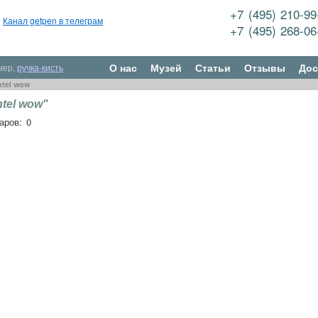
+7 (495) 210-9
Канал getpen в телеграм
+7 (495) 268-0
О нас
Музей
Статьи
Отзывы
Дос
мер,
ручка-кисть
ntel wow
tel wow"
аров: 0