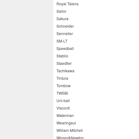
Royal Talens
Sailor
Sakura
Schneider
Sennelier
SM-LT
Speedball
Stabilo
Staedtler
Tachikawa
Tintura
Tombow
TWSBI
Uni-ball
Visconti
Waterman
Wearingeul
William Mitchell
Winsor&Newton