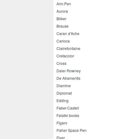
Arm.Pen
Aurora
Böker
Brause
Caran d’Ache
Carioca
Clairefontaine
Cretacolor
Cross
Daler Rowney
De Atramentis
Diamine
Diplomat
Edding
Faber-Castell
Falafel books
Figaro
Fisher Space Pen
Flyer