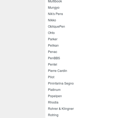
Multibook
Mungyo
Nik's Pens
Nikko
ObliquePen
Ohto
Parker
Pelikan
Penac
PenBBS
Pentel
Pierre Cardin
Pilot
Pininfarina Segno
Platinum
Popelpen
Rhodia
Rohrer & Klingner
Rotring