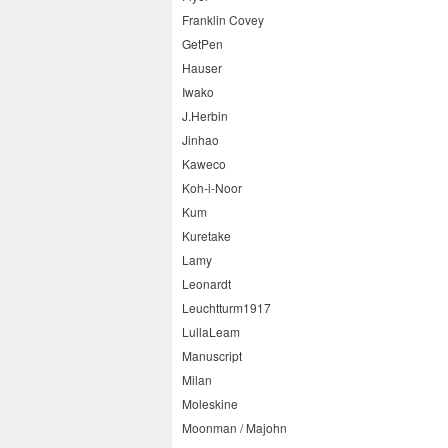
Franklin Covey
GetPen
Hauser
Iwako
J.Herbin
Jinhao
Kaweco
Koh-i-Noor
Kum
Kuretake
Lamy
Leonardt
Leuchtturm1917
LullaLeam
Manuscript
Milan
Moleskine
Moonman / Majohn