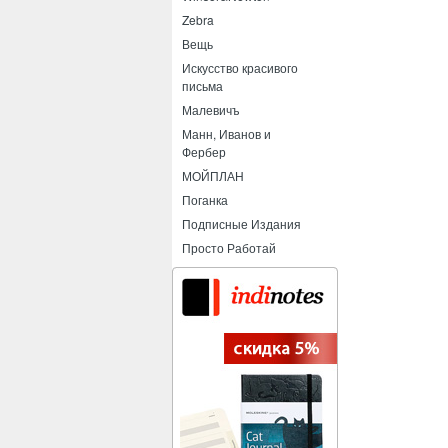
Zebra
Вещь
Искусство красивого
письма
Малевичъ
Манн, Иванов и
Фербер
МОЙПЛАН
Поганка
Подписные Издания
Просто Работай