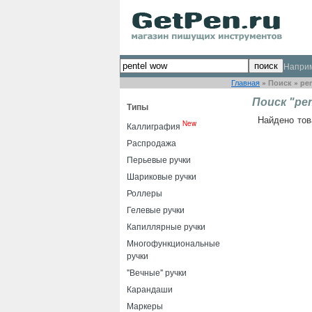
Напри
Главная
»
Поиск
»
pe
Поиск "pen
Типы
Найдено тов
New
Каллиграфия
Распродажа
Перьевые ручки
Шариковые ручки
Роллеры
Гелевые ручки
Капиллярные ручки
Многофункциональные
ручки
"Вечные" ручки
Карандаши
Маркеры