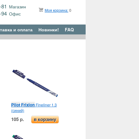
9-81
Магазин
Моя корзина:
0
6-94
Офис
тавка и оплата
Новинки!
FAQ
Pilot
Frixion
Fineliner 1.3
(синий)
105 р.
в корзину