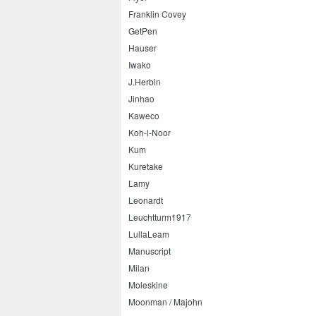
Franklin Covey
GetPen
Hauser
Iwako
J.Herbin
Jinhao
Kaweco
Koh-i-Noor
Kum
Kuretake
Lamy
Leonardt
Leuchtturm1917
LullaLeam
Manuscript
Milan
Moleskine
Moonman / Majohn