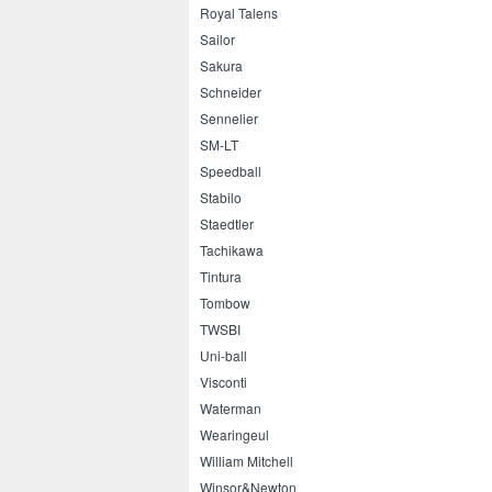
Royal Talens
Sailor
Sakura
Schneider
Sennelier
SM-LT
Speedball
Stabilo
Staedtler
Tachikawa
Tintura
Tombow
TWSBI
Uni-ball
Visconti
Waterman
Wearingeul
William Mitchell
Winsor&Newton