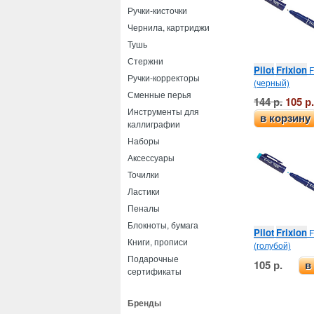
Ручки-кисточки
Чернила, картриджи
Тушь
Стержни
Pilot
Frixion
F
Ручки-корректоры
(черный)
Сменные перья
144 р.
105 р.
Инструменты для
в корзину
каллиграфии
Наборы
Аксессуары
Точилки
Ластики
Пеналы
Блокноты, бумага
Pilot
Frixion
F
Книги, прописи
(голубой)
Подарочные
105 р.
в
сертификаты
Бренды