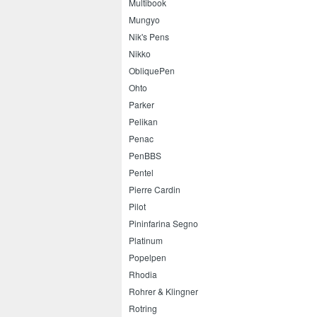
Multibook
Mungyo
Nik's Pens
Nikko
ObliquePen
Ohto
Parker
Pelikan
Penac
PenBBS
Pentel
Pierre Cardin
Pilot
Pininfarina Segno
Platinum
Popelpen
Rhodia
Rohrer & Klingner
Rotring