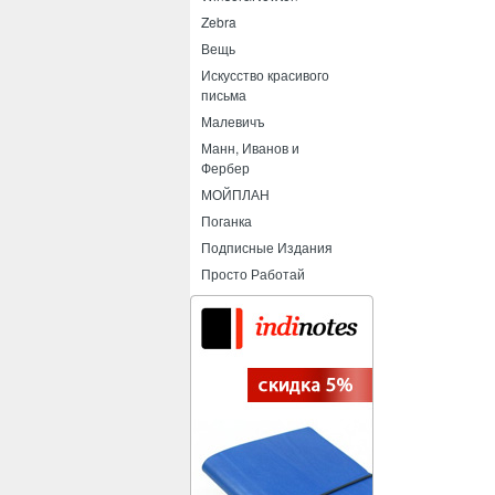
Zebra
Вещь
Искусство красивого
письма
Малевичъ
Манн, Иванов и
Фербер
МОЙПЛАН
Поганка
Подписные Издания
Просто Работай