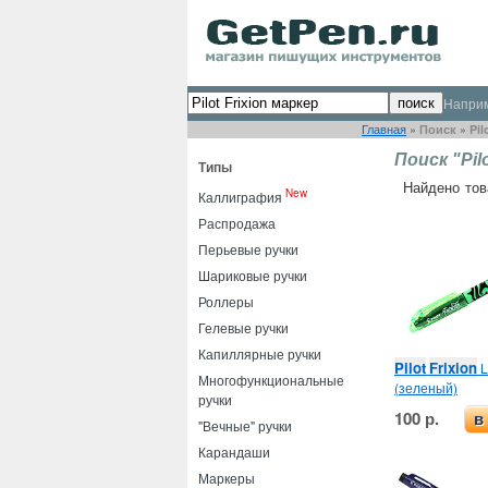
Напри
Главная
»
Поиск
»
Pil
Поиск "Pil
Типы
Найдено тов
New
Каллиграфия
Распродажа
Перьевые ручки
Шариковые ручки
Роллеры
Гелевые ручки
Капиллярные ручки
Pilot
Frixion
L
Многофункциональные
(зеленый)
ручки
100 р.
в
"Вечные" ручки
Карандаши
Маркеры