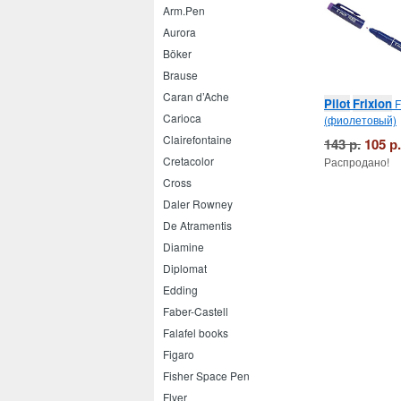
Arm.Pen
Aurora
Böker
Brause
Caran d’Ache
Pilot
Frixion
F
Carioca
(фиолетовый)
Clairefontaine
143 р.
105 р.
Cretacolor
Распродано!
Cross
Daler Rowney
De Atramentis
Diamine
Diplomat
Edding
Faber-Castell
Falafel books
Figaro
Fisher Space Pen
Flyer