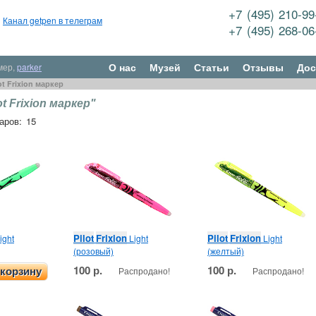
+7 (495) 210-9
Канал getpen в телеграм
+7 (495) 268-0
О нас
Музей
Статьи
Отзывы
Дос
мер,
parker
ot Frixion маркер
ot Frixion маркер"
аров: 15
Pilot
Frixion
Pilot
Frixion
ight
Light
Light
(розовый)
(желтый)
100 р.
100 р.
Распродано!
Распродано!
 корзину