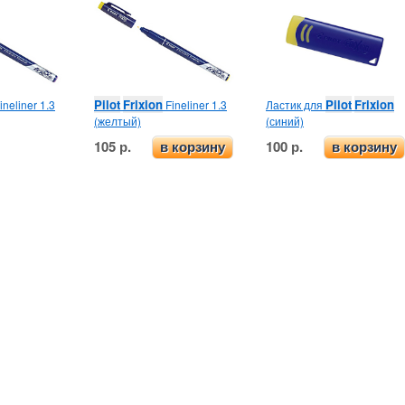
Pilot
Frixion
Pilot
Frixion
ineliner 1.3
Fineliner 1.3
Ластик для
(желтый)
(синий)
105 р.
100 р.
в корзину
в корзину