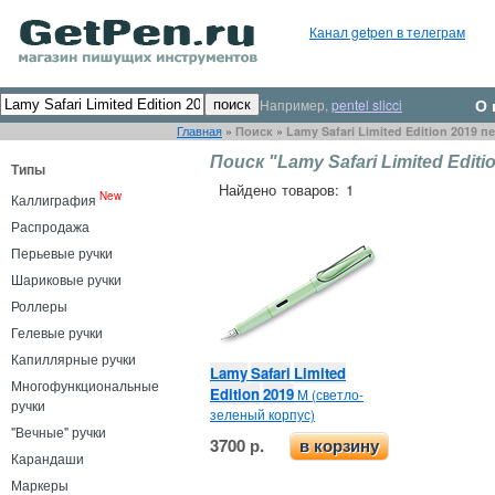
Канал getpen в телеграм
О 
Например,
pentel slicci
Главная
»
Поиск
»
Lamy Safari Limited Edition 2019 п
Поиск "Lamy Safari Limited Editi
Типы
Найдено товаров: 1
New
Каллиграфия
Распродажа
Перьевые ручки
Шариковые ручки
Роллеры
Гелевые ручки
Капиллярные ручки
Lamy
Safari
Limited
Многофункциональные
Edition
2019
M (светло-
ручки
зеленый корпус)
"Вечные" ручки
3700 р.
в корзину
Карандаши
Маркеры