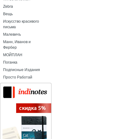
Zebra
Вещь
Искусство красивого
письма
Малевичъ
Манн, Иванов и
Фербер
МОЙПЛАН
Поганка
Подписные Издания
Просто Работай