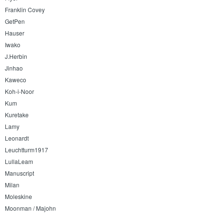
Franklin Covey
GetPen
Hauser
Iwako
J.Herbin
Jinhao
Kaweco
Koh-i-Noor
Kum
Kuretake
Lamy
Leonardt
Leuchtturm1917
LullaLeam
Manuscript
Milan
Moleskine
Moonman / Majohn