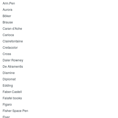
Arm.Pen
Aurora
Böker
Brause
Caran d’Ache
Carioca
Clairefontaine
Cretacolor
Cross
Daler Rowney
De Atramentis
Diamine
Diplomat
Edding
Faber-Castell
Falafel books
Figaro
Fisher Space Pen
Flyer