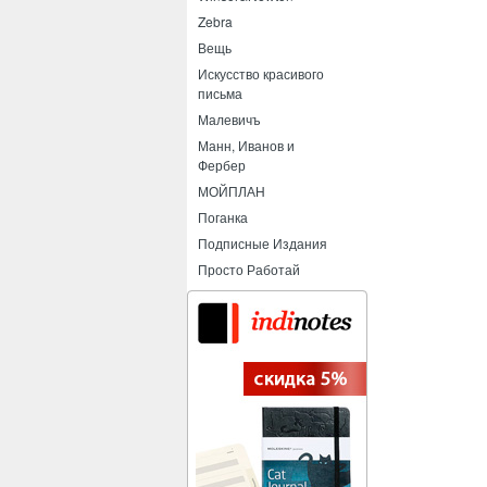
Zebra
Вещь
Искусство красивого
письма
Малевичъ
Манн, Иванов и
Фербер
МОЙПЛАН
Поганка
Подписные Издания
Просто Работай