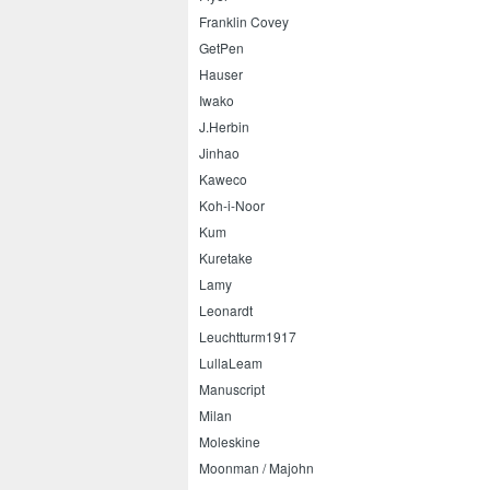
Franklin Covey
GetPen
Hauser
Iwako
J.Herbin
Jinhao
Kaweco
Koh-i-Noor
Kum
Kuretake
Lamy
Leonardt
Leuchtturm1917
LullaLeam
Manuscript
Milan
Moleskine
Moonman / Majohn