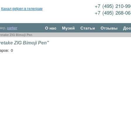
+7 (495) 210-9
Канал getpen в телеграм
+7 (495) 268-0
О нас
Музей
Статьи
Отзывы
Дос
мер,
parker
etake ZIG Bimoji Pen
etake ZIG Bimoji Pen"
аров: 0