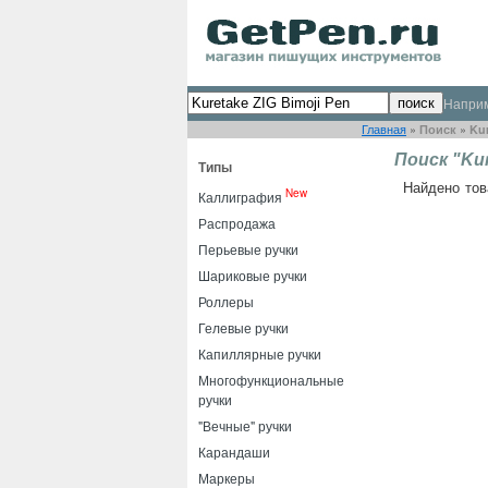
Напри
Главная
»
Поиск
»
Kur
Поиск "Kur
Типы
Найдено тов
New
Каллиграфия
Распродажа
Перьевые ручки
Шариковые ручки
Роллеры
Гелевые ручки
Капиллярные ручки
Многофункциональные
ручки
"Вечные" ручки
Карандаши
Маркеры