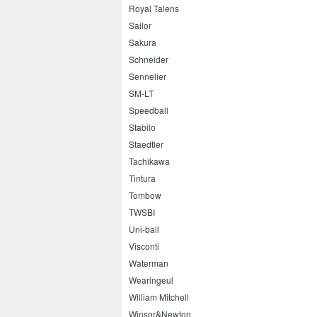
Royal Talens
Sailor
Sakura
Schneider
Sennelier
SM-LT
Speedball
Stabilo
Staedtler
Tachikawa
Tintura
Tombow
TWSBI
Uni-ball
Visconti
Waterman
Wearingeul
William Mitchell
Winsor&Newton