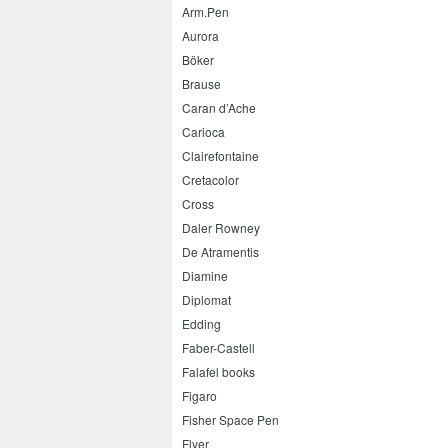
Arm.Pen
Aurora
Böker
Brause
Caran d’Ache
Carioca
Clairefontaine
Cretacolor
Cross
Daler Rowney
De Atramentis
Diamine
Diplomat
Edding
Faber-Castell
Falafel books
Figaro
Fisher Space Pen
Flyer