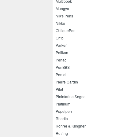
Multibook
Mungyo
Nik's Pens
Nikko
ObliquePen
Ohto
Parker
Pelikan
Penac
PenBBS
Pentel
Pierre Cardin
Pilot
Pininfarina Segno
Platinum
Popelpen
Rhodia
Rohrer & Klingner
Rotring