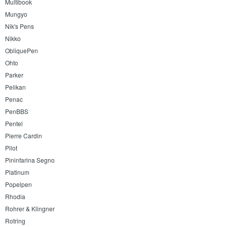
Multibook
Mungyo
Nik's Pens
Nikko
ObliquePen
Ohto
Parker
Pelikan
Penac
PenBBS
Pentel
Pierre Cardin
Pilot
Pininfarina Segno
Platinum
Popelpen
Rhodia
Rohrer & Klingner
Rotring