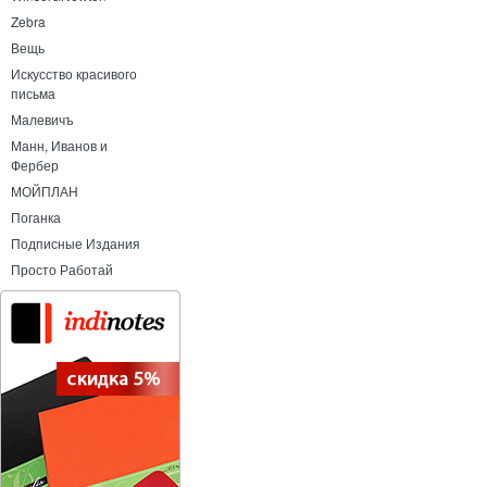
Zebra
Вещь
Искусство красивого
письма
Малевичъ
Манн, Иванов и
Фербер
МОЙПЛАН
Поганка
Подписные Издания
Просто Работай