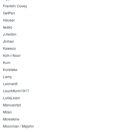
Franklin Covey
GetPen
Hauser
Iwako
J.Herbin
Jinhao
Kaweco
Koh-i-Noor
Kum
Kuretake
Lamy
Leonardt
Leuchtturm1917
LullaLeam
Manuscript
Milan
Moleskine
Moonman / Majohn