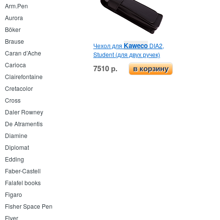
Arm.Pen
Aurora
Böker
Brause
Kaweco
Чехол для
DIA2,
Caran d’Ache
Student (для двух ручек)
Carioca
7510 р.
в корзину
Clairefontaine
Cretacolor
Cross
Daler Rowney
De Atramentis
Diamine
Diplomat
Edding
Faber-Castell
Falafel books
Figaro
Fisher Space Pen
Flyer