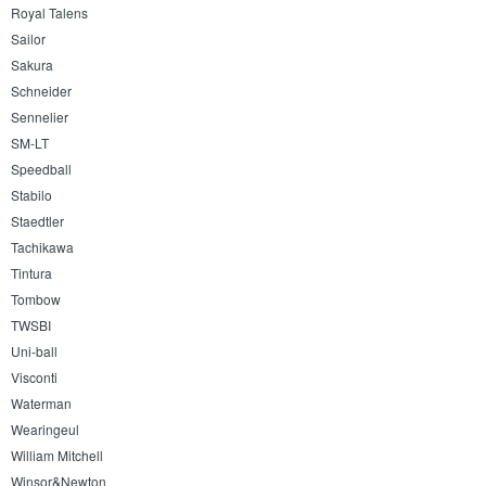
Royal Talens
Sailor
Sakura
Schneider
Sennelier
SM-LT
Speedball
Stabilo
Staedtler
Tachikawa
Tintura
Tombow
TWSBI
Uni-ball
Visconti
Waterman
Wearingeul
William Mitchell
Winsor&Newton