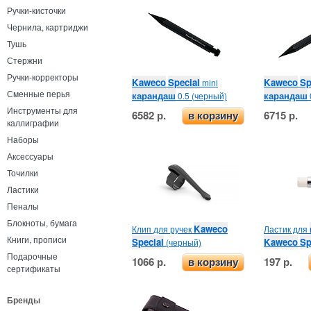
Ручки-кисточки
Чернила, картриджи
Тушь
Стержни
Ручки-корректоры
Kaweco
Special
Kaweco
Sp
mini
Сменные перья
карандаш
карандаш
0.5 (черный)
Инструменты для
6582 р.
6715 р.
в корзину
каллиграфии
Наборы
Аксессуары
Точилки
Ластики
Пеналы
Блокноты, бумага
Kaweco
Клип для ручек
Ластик для
Книги, прописи
Special
Kaweco
Sp
(черный)
Подарочные
1066 р.
197 р.
в корзину
сертификаты
Бренды