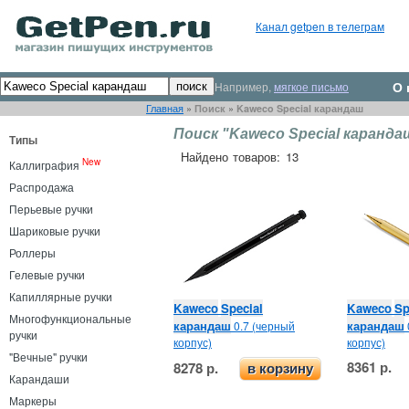
Канал getpen в телеграм
О 
Например,
мягкое письмо
Главная
»
Поиск
»
Kaweco Special карандаш
Поиск "Kaweco Special каранда
Типы
Найдено товаров: 13
New
Каллиграфия
Распродажа
Перьевые ручки
Шариковые ручки
Роллеры
Гелевые ручки
Капиллярные ручки
Kaweco
Special
Kaweco
Sp
Многофункциональные
карандаш
карандаш
0.7 (черный
ручки
корпус)
корпус)
"Вечные" ручки
8361 р.
8278 р.
в корзину
Карандаши
Маркеры