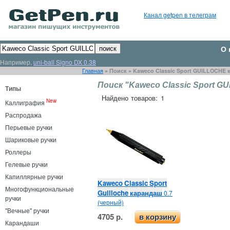
Канал getpen в телеграм
О 
Например,
uni-ball Signo DX 0.38
Главная
»
Поиск
»
Kaweco Classic Sport GUILLOCHE
Поиск "Kaweco Classic Sport G
Типы
Найдено товаров: 1
New
Каллиграфия
Распродажа
Перьевые ручки
Шариковые ручки
Роллеры
Гелевые ручки
Капиллярные ручки
Kaweco
Classic
Sport
Многофункциональные
Guilloche
карандаш
0.7
ручки
(черный)
"Вечные" ручки
4705 р.
в корзину
Карандаши