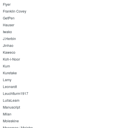
Flyer
Franklin Covey
GetPen
Hauser
Iwako
J.Herbin
Jinhao
Kaweco
Koh-i-Noor
Kum
Kuretake
Lamy
Leonardt
Leuchtturm1917
LullaLeam
Manuscript
Milan
Moleskine
Moonman / Majohn