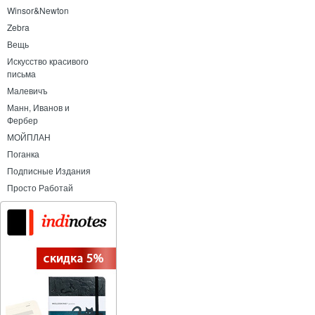
Winsor&Newton
Zebra
Вещь
Искусство красивого
письма
Малевичъ
Манн, Иванов и
Фербер
МОЙПЛАН
Поганка
Подписные Издания
Просто Работай