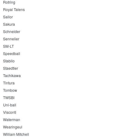
Rotring
Royal Talens
Sailor
Sakura
Schneider
Sennelier
SM-LT
Speedball
Stabilo
Staedtler
Tachikawa
Tintura
Tombow
TWSBI
Uni-ball
Visconti
Waterman
Wearingeul
William Mitchell