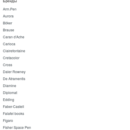
Бренды
Arm.Pen
Aurora
Böker
Brause
Caran d’Ache
Carioca
Clairefontaine
Cretacolor
Cross
Daler Rowney
De Atramentis
Diamine
Diplomat
Edding
Faber-Castell
Falafel books
Figaro
Fisher Space Pen