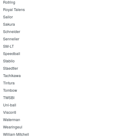
Rotring
Royal Talens
Sailor
Sakura
Schneider
Sennelier
SM-LT
Speedball
Stabilo
Staedtler
Tachikawa
Tintura
Tombow
TWSBI
Uni-ball
Visconti
Waterman
Wearingeul
William Mitchell