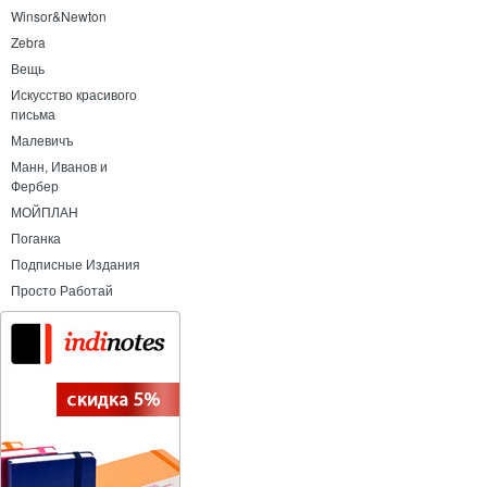
Winsor&Newton
Zebra
Вещь
Искусство красивого
письма
Малевичъ
Манн, Иванов и
Фербер
МОЙПЛАН
Поганка
Подписные Издания
Просто Работай