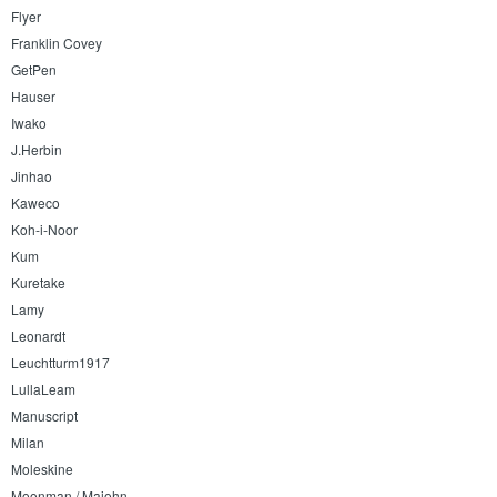
Flyer
Franklin Covey
GetPen
Hauser
Iwako
J.Herbin
Jinhao
Kaweco
Koh-i-Noor
Kum
Kuretake
Lamy
Leonardt
Leuchtturm1917
LullaLeam
Manuscript
Milan
Moleskine
Moonman / Majohn