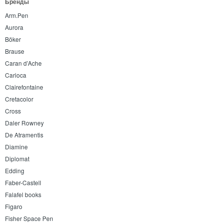
Бренды
Arm.Pen
Aurora
Böker
Brause
Caran d’Ache
Carioca
Clairefontaine
Cretacolor
Cross
Daler Rowney
De Atramentis
Diamine
Diplomat
Edding
Faber-Castell
Falafel books
Figaro
Fisher Space Pen