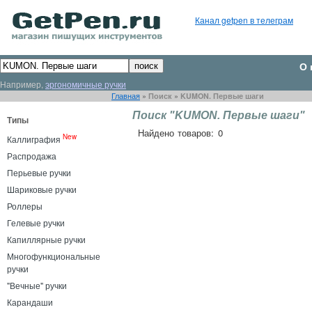
Канал getpen в телеграм
О 
Например,
эргономичные ручки
Главная
»
Поиск
»
KUMON. Первые шаги
Поиск "KUMON. Первые шаги"
Типы
Найдено товаров: 0
New
Каллиграфия
Распродажа
Перьевые ручки
Шариковые ручки
Роллеры
Гелевые ручки
Капиллярные ручки
Многофункциональные
ручки
"Вечные" ручки
Карандаши