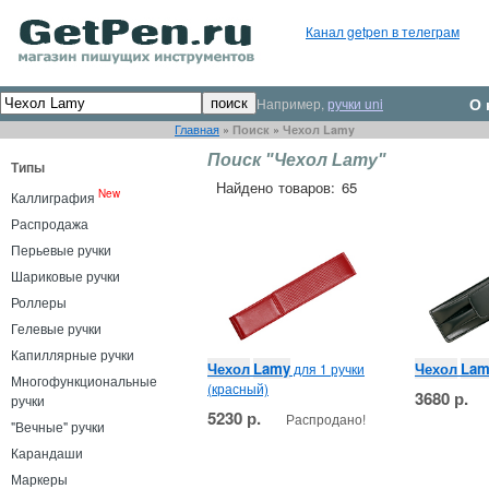
Канал getpen в телеграм
О 
Например,
ручки uni
Главная
»
Поиск
»
Чехол Lamy
Поиск "Чехол Lamy"
Типы
Найдено товаров: 65
New
Каллиграфия
Распродажа
Перьевые ручки
Шариковые ручки
Роллеры
Гелевые ручки
Капиллярные ручки
Чехол
Lamy
Чехол
Lam
для 1 ручки
Многофункциональные
(красный)
3680 р.
ручки
5230 р.
Распродано!
"Вечные" ручки
Карандаши
Маркеры