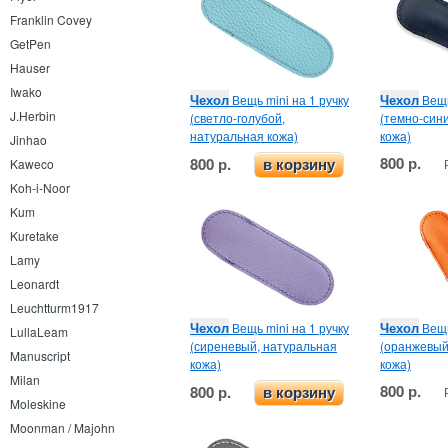
Franklin Covey
GetPen
Hauser
Iwako
Чехол
Чехол
Вещь mini на 1 ручку
Вещь
J.Herbin
(светло-голубой,
(темно-син
натуральная кожа)
кожа)
Jinhao
800 р.
800 р.
Kaweco
в корзину
Koh-i-Noor
Kum
Kuretake
Lamy
Leonardt
Leuchtturm1917
Чехол
Чехол
Вещь mini на 1 ручку
Вещь
LullaLeam
(сиреневый, натуральная
(оранжевый
Manuscript
кожа)
кожа)
Milan
800 р.
800 р.
в корзину
Moleskine
Moonman / Majohn