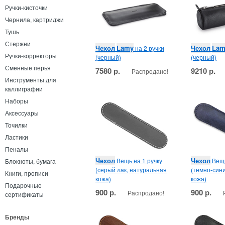
Ручки-кисточки
Чернила, картриджи
Тушь
Стержни
Чехол
Lamy
Чехол
Lam
на 2 ручки
Ручки-корректоры
(черный)
(черный)
Сменные перья
7580 р.
9210 р.
Распродано!
Инструменты для
каллиграфии
Наборы
Аксессуары
Точилки
Ластики
Пеналы
Чехол
Чехол
Вещь на 1 ручку
Вещь
Блокноты, бумага
(серый лак, натуральная
(темно-син
Книги, прописи
кожа)
кожа)
Подарочные
900 р.
900 р.
Распродано!
сертификаты
Бренды