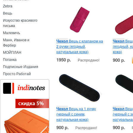
Zebra
Вещь
Искусство красивого
письма
Малевичъ
Манн, Иванов и
Чехол
Чехол
Вещь с клапаном на
Вещь
Фербер
2 ручки (ягодный,
(ягодный, 
натуральная кожа)
кожа)
МОЙПЛАН
1950 р.
900 р.
Поганка
Распродано!
Подписные Издания
Просто Работай
Чехол
Чехол
Вещь на 1 ручку
Вещь
(черный с синим,
(черный с 
натуральная кожа)
натуральна
900 р.
900 р.
Распродано!