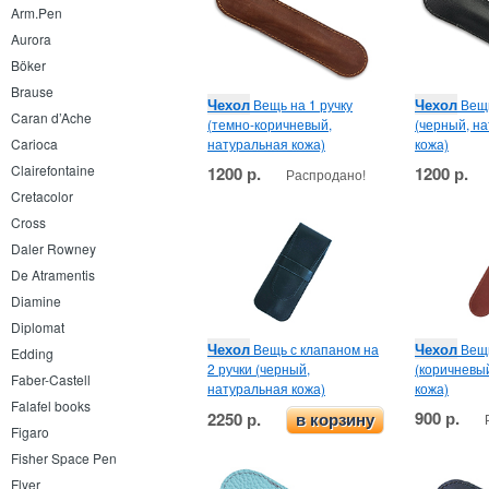
Arm.Pen
Aurora
Böker
Brause
Чехол
Чехол
Вещь на 1 ручку
Вещь
Caran d’Ache
(темно-коричневый,
(черный, н
натуральная кожа)
кожа)
Carioca
Clairefontaine
1200 р.
1200 р.
Распродано!
Cretacolor
Cross
Daler Rowney
De Atramentis
Diamine
Diplomat
Чехол
Чехол
Вещь с клапаном на
Вещь
Edding
2 ручки (черный,
(коричневы
Faber-Castell
натуральная кожа)
кожа)
Falafel books
900 р.
2250 р.
в корзину
Figaro
Fisher Space Pen
Flyer