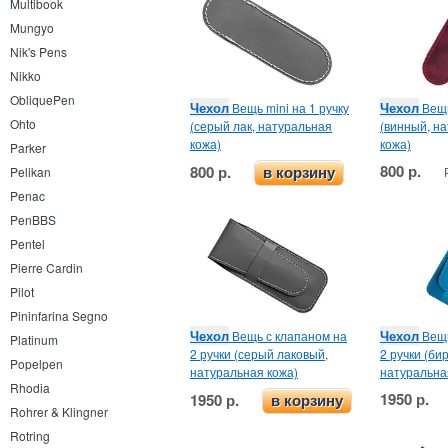
Multibook
Mungyo
Nik's Pens
Nikko
ObliquePen
Чехол
Чехол
Вещь mini на 1 ручку
Вещь
Ohto
(серый лак, натуральная
(винный, н
кожа)
кожа)
Parker
800 р.
800 р.
Pelikan
в корзину
Penac
PenBBS
Pentel
Pierre Cardin
Pilot
Pininfarina Segno
Чехол
Чехол
Вещь с клапаном на
Вещь
Platinum
2 ручки (серый лаковый,
2 ручки (би
Popelpen
натуральная кожа)
натуральна
Rhodia
1950 р.
1950 р.
в корзину
Rohrer & Klingner
Rotring