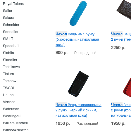
Royal Talens
Sailor
Sakura
Schneider
Sennelier
Чехол
Чехол
Вещь на 1 ручку
Вещь
SM-LT
(бирюзовый, натуральная
2 ручки (те
кожа)
Speedball
2250 р.
900 р.
Распродано!
Stabilo
Staedtler
Tachikawa
Tintura
Tombow
TWSBI
Uni-ball
Visconti
Чехол
Чехол
Вещь с клапаном на
Вещь
Waterman
2 ручки (черный с синим,
2 ручки (ко
натуральная кожа)
натуральна
Wearingeul
1950 р.
1950 р.
William Mitchell
Распродано!
Winsor&Newton