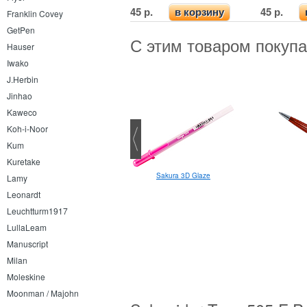
45 р.
45 р.
в корзину
Franklin Covey
GetPen
С этим товаром покуп
Hauser
Iwako
J.Herbin
Jinhao
Kaweco
Koh-i-Noor
Kum
Kuretake
Uni-ball Pin Fine Line 0.2 линер
Sakura 3D Glaze
Lamy
Leonardt
Leuchtturm1917
LullaLeam
Manuscript
Milan
Moleskine
Moonman / Majohn