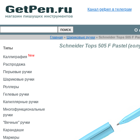
Канал getpen в телеграм
О 
Главная
»
Шариковые ручки
»
Schneider Tops 505 F Pa
Schneider Tops 505 F Pastel (го
Типы
New
Каллиграфия
Распродажа
Перьевые ручки
Шариковые ручки
Роллеры
Гелевые ручки
Капиллярные ручки
Многофункциональные
ручки
"Вечные" ручки
Карандаши
Маркеры