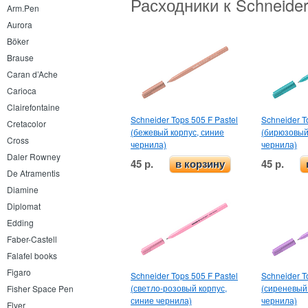
Расходники к Schneider
Arm.Pen
Aurora
Böker
Brause
Caran d’Ache
Carioca
Clairefontaine
Schneider Tops 505 F Pastel
Schneider T
Cretacolor
(бежевый корпус, синие
(бирюзовый
Cross
чернила)
чернила)
Daler Rowney
45 р.
45 р.
в корзину
De Atramentis
Diamine
Diplomat
Edding
Faber-Castell
Falafel books
Figaro
Schneider Tops 505 F Pastel
Schneider T
(светло-розовый корпус,
(сиреневый 
Fisher Space Pen
синие чернила)
чернила)
Flyer