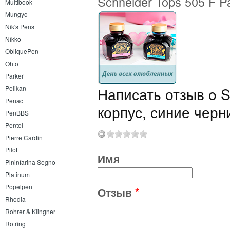
Schneider Tops 505 F P
Multibook
Mungyo
Nik's Pens
Nikko
ObliquePen
Ohto
Parker
Написать отзыв o S
Pelikan
Penac
корпус, синие черн
PenBBS
Pentel
Pierre Cardin
Pilot
Имя
Pininfarina Segno
Platinum
Popelpen
Отзыв
*
Rhodia
Rohrer & Klingner
Rotring