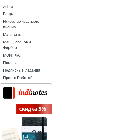
Zebra
Вещь
Искусство красивого
письма
Малевичъ
Манн, Иванов и
Фербер
МОЙПЛАН
Поганка
Подписные Издания
Просто Работай