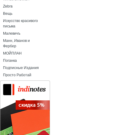
Zebra
Вещь
Искусство красивого
письма
Малевичъ
Манн, Иванов и
Фербер
МОЙПЛАН
Поганка
Подписные Издания
Просто Работай