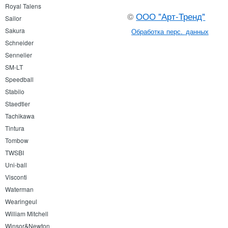
Royal Talens
©
ООО "Арт-Тренд"
Sailor
Sakura
Обработка перс. данных
Schneider
Sennelier
SM-LT
Speedball
Stabilo
Staedtler
Tachikawa
Tintura
Tombow
TWSBI
Uni-ball
Visconti
Waterman
Wearingeul
William Mitchell
Winsor&Newton