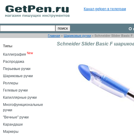
Канал getpen в телеграм
О 
Главная
»
Шариковые ручки
»
Schneider Slider Basic 
Schneider Slider Basic F шарико
Типы
New
Каллиграфия
Распродажа
Перьевые ручки
Шариковые ручки
Роллеры
Гелевые ручки
Капиллярные ручки
Многофункциональные
ручки
"Вечные" ручки
Карандаши
Маркеры