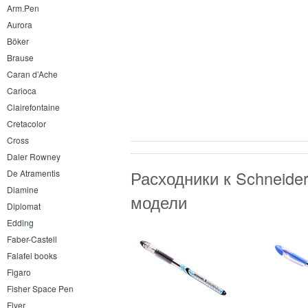
Arm.Pen
Aurora
Böker
Brause
Caran d’Ache
Carioca
Clairefontaine
Cretacolor
Cross
Daler Rowney
Расходники к Schneider
De Atramentis
Diamine
модели
Diplomat
Edding
Faber-Castell
Falafel books
Figaro
Fisher Space Pen
Flyer