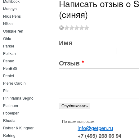
Написать отзыв o S
Multibook
Mungyo
(синяя)
Nik's Pens
Nikko
ObliquePen
Ohto
Имя
Parker
Pelikan
Отзыв
*
Penac
PenBBS
Pentel
Pierre Cardin
Pilot
Pininfarina Segno
Platinum
Popelpen
Rhodia
По всем вопросам:
info@getpen.ru
Rohrer & Klingner
+7 (495) 268 06 94
Rotring