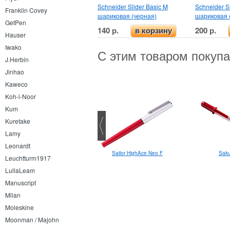
Schneider Slider Basic M
Schneider S
Franklin Covey
шариковая (черная)
шариковая 
GetPen
140 р.
200 р.
в корзину
Hauser
Iwako
С этим товаром покуп
J.Herbin
Jinhao
Kaweco
Koh-i-Noor
Kum
Kuretake
Lamy
Leonardt
Sailor HighAce Neo F
Sakura 3D Glaze
Saku
Leuchtturm1917
LullaLeam
Manuscript
Milan
Moleskine
Moonman / Majohn