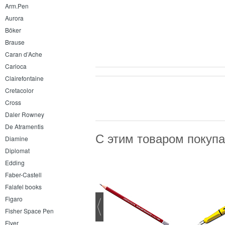
Arm.Pen
Aurora
Böker
Brause
Caran d’Ache
Carioca
Clairefontaine
Cretacolor
Cross
Daler Rowney
De Atramentis
С этим товаром покуп
Diamine
Diplomat
Edding
Faber-Castell
Falafel books
Figaro
Fisher Space Pen
Flyer