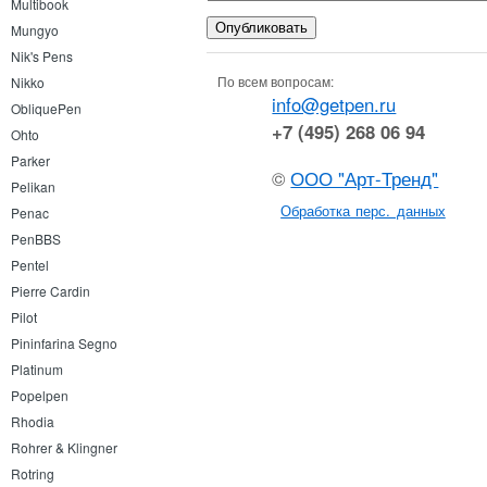
Multibook
Mungyo
Nik's Pens
По всем вопросам:
Nikko
info@getpen.ru
ObliquePen
+7 (495) 268 06 94
Ohto
Parker
©
ООО "Арт-Тренд"
Pelikan
Обработка перс. данных
Penac
PenBBS
Pentel
Pierre Cardin
Pilot
Pininfarina Segno
Platinum
Popelpen
Rhodia
Rohrer & Klingner
Rotring