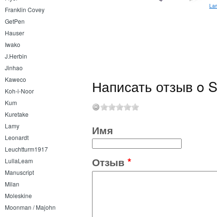
Pilot Hi-tecpoint V5 Grip 0.5
Lam
Franklin Covey
GetPen
Hauser
Iwako
J.Herbin
Jinhao
Kaweco
Написать отзыв o S
Koh-i-Noor
Kum
Kuretake
Lamy
Имя
Leonardt
Leuchtturm1917
Отзыв
*
LullaLeam
Manuscript
Milan
Moleskine
Moonman / Majohn