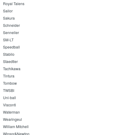
Royal Talens
Sailor
Sakura
Schneider
Sennelier
SM-LT
Speedball
Stabilo
Staedtler
Tachikawa
Tintura
Tombow
TWSBI
Uni-ball
Visconti
Waterman
Wearingeul
William Mitchell
Winsor&Newton