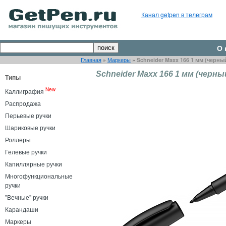
Канал getpen в телеграм
О 
Главная
»
Маркеры
»
Schneider Maxx 166 1 мм (черны
Schneider Maxx 166 1 мм (черны
Типы
New
Каллиграфия
Распродажа
Перьевые ручки
Шариковые ручки
Роллеры
Гелевые ручки
Капиллярные ручки
Многофункциональные
ручки
"Вечные" ручки
Карандаши
Маркеры