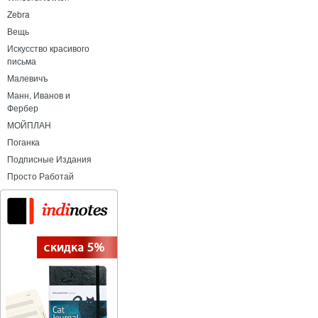
Zebra
Вещь
Искусство красивого
письма
Малевичъ
Манн, Иванов и
Фербер
МОЙПЛАН
Поганка
Подписные Издания
Просто Работай