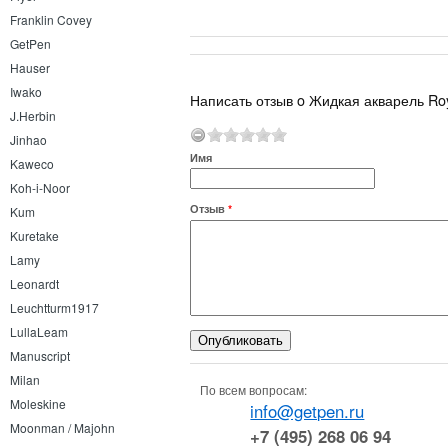
Franklin Covey
GetPen
Hauser
Iwako
Написать отзыв o Жидкая акварель Roy
J.Herbin
Jinhao
Имя
Kaweco
Koh-i-Noor
Отзыв
*
Kum
Kuretake
Lamy
Leonardt
Leuchtturm1917
LullaLeam
Manuscript
Milan
По всем вопросам:
Moleskine
info@getpen.ru
Moonman / Majohn
+7 (495) 268 06 94