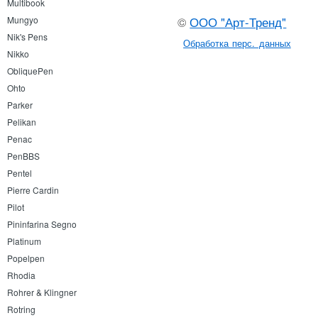
Multibook
Mungyo
©
ООО "Арт-Тренд"
Nik's Pens
Обработка перс. данных
Nikko
ObliquePen
Ohto
Parker
Pelikan
Penac
PenBBS
Pentel
Pierre Cardin
Pilot
Pininfarina Segno
Platinum
Popelpen
Rhodia
Rohrer & Klingner
Rotring