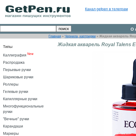
Канал getpen в телеграм
О 
Главная
»
Чернила, картриджи
»
Жидкая акварель Roya
Жидкая акварель Royal Talens E
Типы
New
Каллиграфия
Распродажа
Перьевые ручки
Шариковые ручки
Роллеры
Гелевые ручки
Капиллярные ручки
Многофункциональные
ручки
"Вечные" ручки
Карандаши
Маркеры