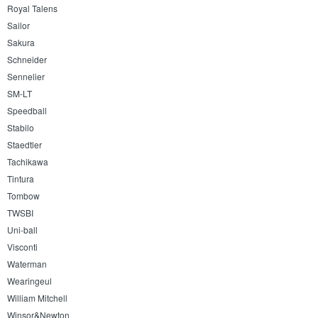
Royal Talens
Sailor
Sakura
Schneider
Sennelier
SM-LT
Speedball
Stabilo
Staedtler
Tachikawa
Tintura
Tombow
TWSBI
Uni-ball
Visconti
Waterman
Wearingeul
William Mitchell
Winsor&Newton