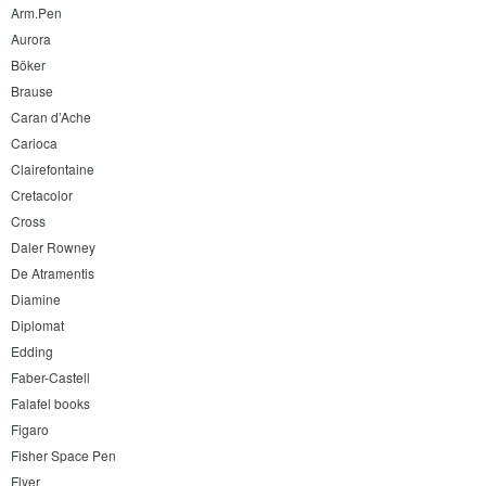
Arm.Pen
Aurora
Böker
Brause
Caran d’Ache
Carioca
Clairefontaine
Cretacolor
Cross
Daler Rowney
De Atramentis
Diamine
Diplomat
Edding
Faber-Castell
Falafel books
Figaro
Fisher Space Pen
Flyer