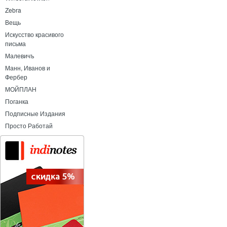
Zebra
Вещь
Искусство красивого
письма
Малевичъ
Манн, Иванов и
Фербер
МОЙПЛАН
Поганка
Подписные Издания
Просто Работай