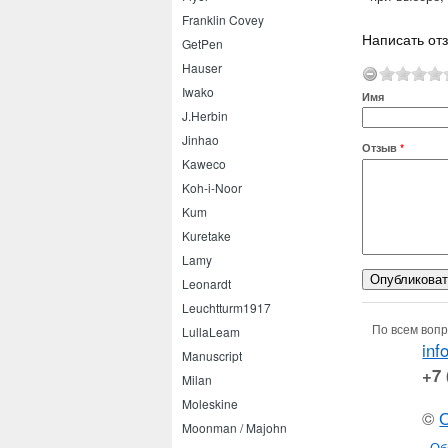
Franklin Covey
Написать отз
GetPen
Hauser
Iwako
Имя
J.Herbin
Jinhao
Отзыв
*
Kaweco
Koh-i-Noor
Kum
Kuretake
Lamy
Leonardt
Leuchtturm1917
По всем вопр
LullaLeam
inf
Manuscript
+7 
Milan
Moleskine
©
Moonman / Majohn
Об