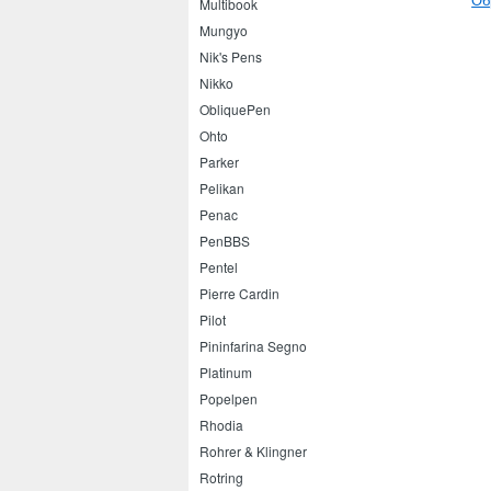
Multibook
Mungyo
Nik's Pens
Nikko
ObliquePen
Ohto
Parker
Pelikan
Penac
PenBBS
Pentel
Pierre Cardin
Pilot
Pininfarina Segno
Platinum
Popelpen
Rhodia
Rohrer & Klingner
Rotring