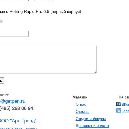
ыв o Rotring Rapid Pro 0.5 (черный корпус)
осам:
Магазин
На с
o@getpen.ru
О нас
ВКо
(495) 268 06 94
Тел
Отзывы
Скидки и бонусы
ООО "Арт-Тренд"
Доставка и оплата
работка перс. данных