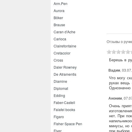
Arm.Pen
Kaweco Special F
Маркер акварельный Royal
Aurora
Talens Ecoline
Böker
Brause
Caran d’Ache
Carioca
Отзывы o ручке
Clairefontaine
Cretacolor
Берешь в рук
Cross
Daler Rowney
Вадим
, 03.07
De Atramentis
Что могу ск
Diamine
руках вещь 
Однозначно 
Diplomat
Edding
Аноним
, 07.0
Faber-Castell
Очень прият
Falafel books
изготовлени
нет. При по
Figaro
напильникоо
Fisher Space Pen
минусы, но 
при выборе,
Flyer