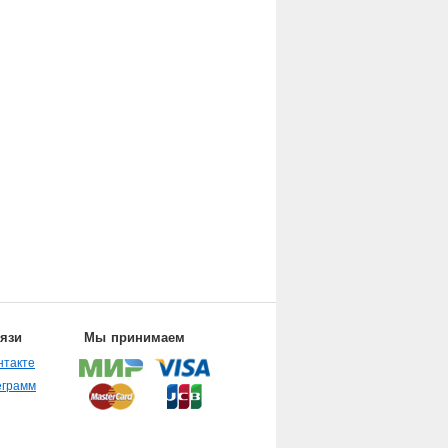
вязи
Мы принимаем
нтакте
еграмм