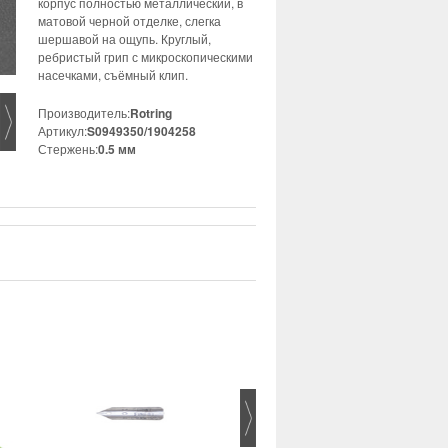
корпус полностью металлический, в
матовой черной отделке, слегка
шершавой на ощупь. Круглый,
ребристый грип с микроскопическими
насечками, съёмный клип.
Производитель:
Rotring
Артикул:
S0949350/1904258
Стержень:
0.5 мм