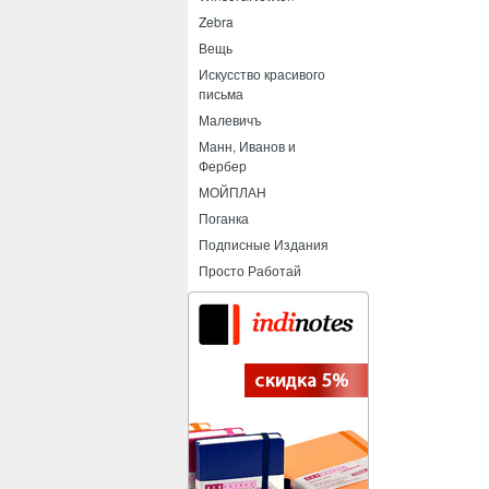
Zebra
Вещь
Искусство красивого
письма
Малевичъ
Манн, Иванов и
Фербер
МОЙПЛАН
Поганка
Подписные Издания
Просто Работай