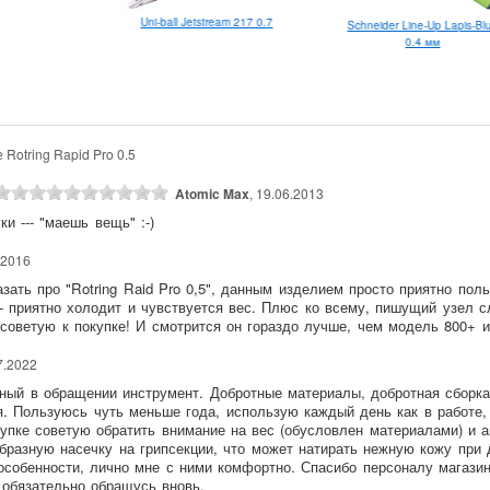
Uni-ball Jetstream 217 0.7
Schneider Line-Up Lapis-Bl
0.4 мм
 Rotring Rapid Pro 0.5
Atomic Max
, 19.06.2013
и --- "маешь вещь" :-)
.2016
азать про "Rotring Raid Pro 0,5", данным изделием просто приятно поль
- приятно холодит и чувствуется вес. Плюс ко всему, пишущий узел с
советую к покупке! И смотрится он гораздо лучше, чем модель 800+ и
7.2022
ный в обращении инструмент. Добротные материалы, добротная сборка
я. Пользуюсь чуть меньше года, использую каждый день как в работе, 
купке советую обратить внимание на вес (обусловлен материалами) и 
бразную насечку на грипсекции, что может натирать нежную кожу при 
особенности, лично мне с ними комфортно. Спасибо персоналу магази
 обязательно обращусь вновь.