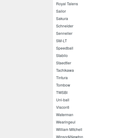
Royal Talens
Sailor
Sakura
Schneider
Sennelier
SM-LT
Speedball
Stabilo
Staedtler
Tachikawa
Tintura
Tombow
TWSBI
Uni-ball
Visconti
Waterman
Wearingeul
William Mitchell
Winsor&Newton