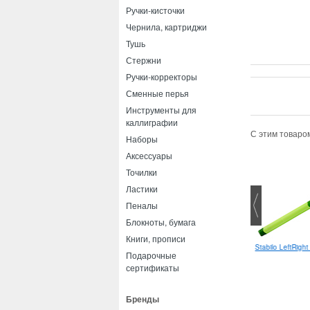
Ручки-кисточки
Чернила, картриджи
Тушь
Стержни
Ручки-корректоры
Сменные перья
Инструменты для
каллиграфии
С этим товаро
Наборы
Аксессуары
Точилки
Ластики
Пеналы
Блокноты, бумага
Книги, прописи
-ball Jetstream 101 0.7
Stabilo LeftRight R шариковая
Stabilo LeftRigh
Подарочные
сертификаты
Бренды