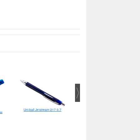
Uni-ball Jetstream 217 0.7
аш