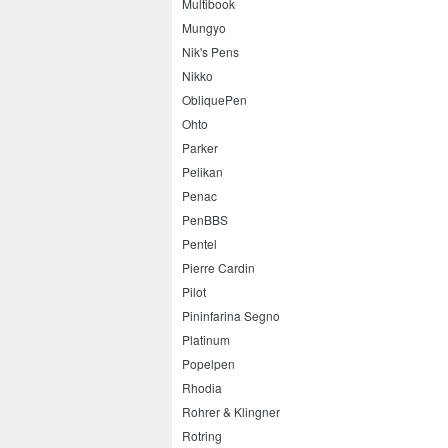
Multibook
Mungyo
Nik's Pens
Nikko
ObliquePen
Ohto
Parker
Pelikan
Penac
PenBBS
Pentel
Pierre Cardin
Pilot
Pininfarina Segno
Platinum
Popelpen
Rhodia
Rohrer & Klingner
Rotring