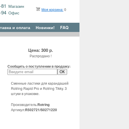
9-81
Магазин
Моя корзина:
0
6-94
Офис
тавка и оплата
Новинки!
FAQ
Цена: 300 р.
Распродано !
Сообщить о поступлении в продажу:
Сменные ластики для карандашей
Rotring Rapid Pro и Rotring Tikky. 3
штуки в упаковке.
Производитель:
Rotring
Артикул:
R502721/S0271220