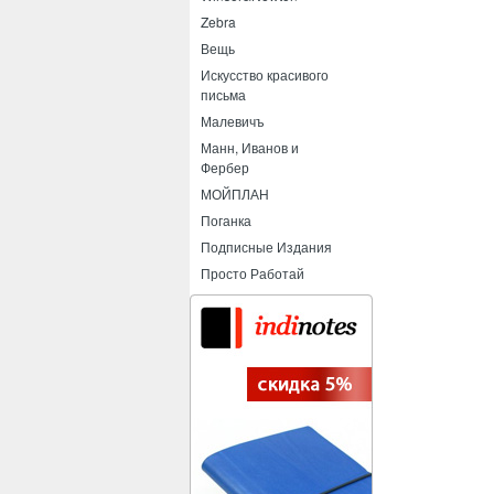
Zebra
Вещь
Искусство красивого
письма
Малевичъ
Манн, Иванов и
Фербер
МОЙПЛАН
Поганка
Подписные Издания
Просто Работай