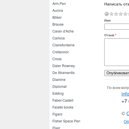
Написать отз
Arm.Pen
Aurora
Böker
Имя
Brause
Caran d’Ache
Отзыв
*
Carioca
Clairefontaine
Cretacolor
Cross
Daler Rowney
De Atramentis
Diamine
Diplomat
По всем вопр
inf
Edding
+7 
Faber-Castell
Falafel books
©
Figaro
Fisher Space Pen
Об
Flyer