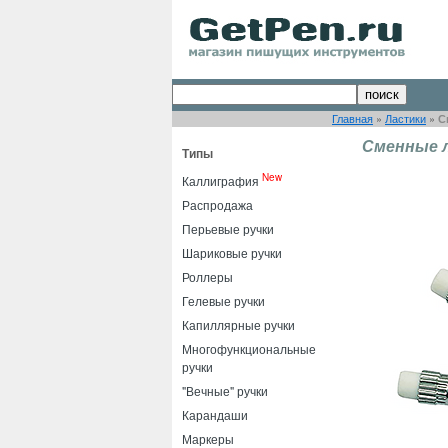
Главная
»
Ластики
»
С
Сменные ла
Типы
New
Каллиграфия
Распродажа
Перьевые ручки
Шариковые ручки
Роллеры
Гелевые ручки
Капиллярные ручки
Многофункциональные
ручки
"Вечные" ручки
Карандаши
Маркеры