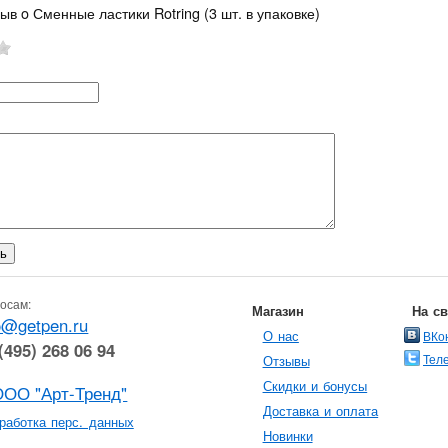
ыв o Сменные ластики Rotring (3 шт. в упаковке)
осам:
Магазин
На с
o@getpen.ru
О нас
ВКо
(495) 268 06 94
Тел
Отзывы
Скидки и бонусы
ООО "Арт-Тренд"
Доставка и оплата
работка перс. данных
Новинки