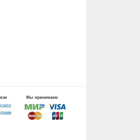
вязи
Мы принимаем
нтакте
еграмм