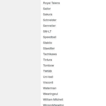
Royal Talens
Sailor
Sakura
Schneider
Sennelier
SM-LT
Speedball
Stabilo
Staedtler
Tachikawa
Tintura
Tombow
TWSBI
Uni-ball
Visconti
Waterman
Wearingeul
William Mitchell
Winsor&Newton