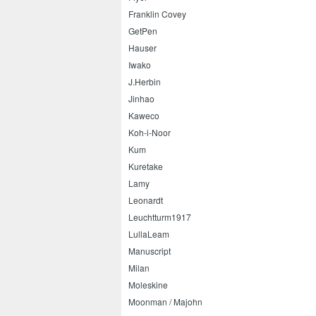
Franklin Covey
GetPen
Hauser
Iwako
J.Herbin
Jinhao
Kaweco
Koh-i-Noor
Kum
Kuretake
Lamy
Leonardt
Leuchtturm1917
LullaLeam
Manuscript
Milan
Moleskine
Moonman / Majohn