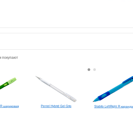
м покупают
Pentel Hybrid Gel Grip
t R шариковая
Stabilo LeftRight R каранд