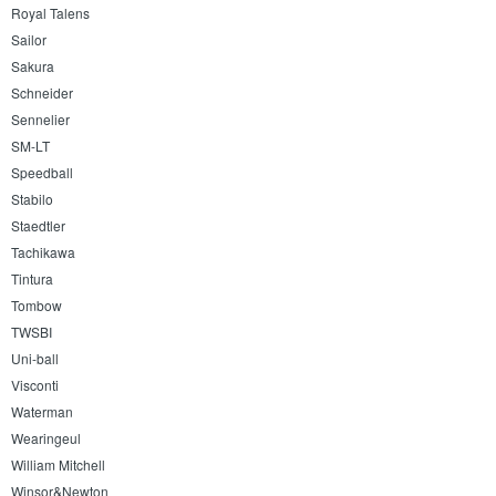
Royal Talens
Sailor
Sakura
Schneider
Sennelier
SM-LT
Speedball
Stabilo
Staedtler
Tachikawa
Tintura
Tombow
TWSBI
Uni-ball
Visconti
Waterman
Wearingeul
William Mitchell
Winsor&Newton