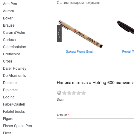
С этим товаром покупают
Arm.Pen
Aurora
Böker
Brause
Caran d’Ache
Carioca
Clairefontaine
Lamy Safari шариковая
Sakura Pigma Brush
Pentel 
Cretacolor
Cross
Daler Rowney
De Atramentis
Написать отзыв o Rotring 600 шариков
Diamine
Diplomat
Edding
Имя
Faber-Castell
Falafel books
Отзыв
*
Figaro
Fisher Space Pen
Flyer