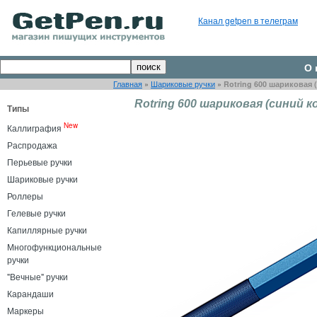
Канал getpen в телеграм
О 
Главная
»
Шариковые ручки
»
Rotring 600 шариковая 
Rotring 600 шариковая (синий к
Типы
New
Каллиграфия
Распродажа
Перьевые ручки
Шариковые ручки
Роллеры
Гелевые ручки
Капиллярные ручки
Многофункциональные
ручки
"Вечные" ручки
Карандаши
Маркеры