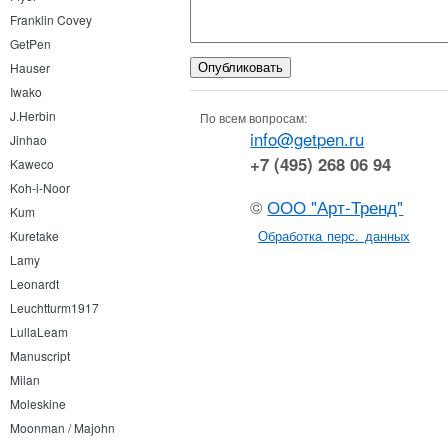
Franklin Covey
GetPen
Hauser
Iwako
J.Herbin
По всем вопросам:
info@getpen.ru
Jinhao
+7 (495) 268 06 94
Kaweco
Koh-i-Noor
©
ООО "Арт-Тренд"
Kum
Обработка перс. данных
Kuretake
Lamy
Leonardt
Leuchtturm1917
LullaLeam
Manuscript
Milan
Moleskine
Moonman / Majohn