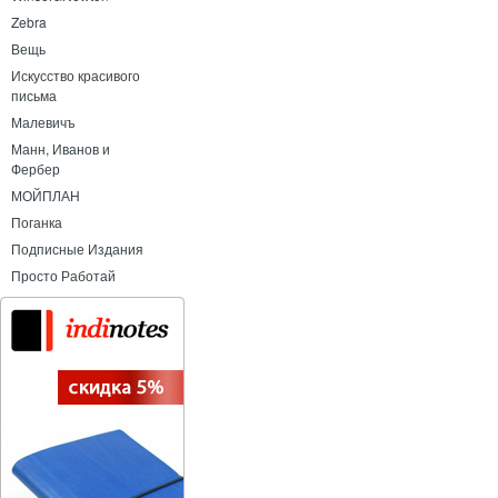
Zebra
Вещь
Искусство красивого
письма
Малевичъ
Манн, Иванов и
Фербер
МОЙПЛАН
Поганка
Подписные Издания
Просто Работай