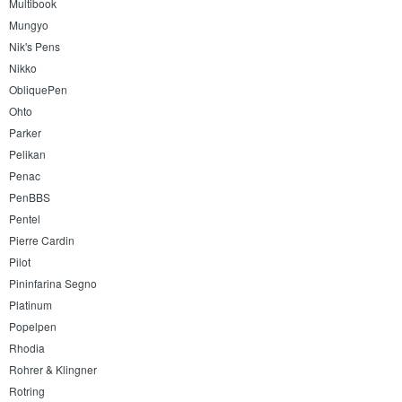
Multibook
Mungyo
Nik's Pens
Nikko
ObliquePen
Ohto
Parker
Pelikan
Penac
PenBBS
Pentel
Pierre Cardin
Pilot
Pininfarina Segno
Platinum
Popelpen
Rhodia
Rohrer & Klingner
Rotring