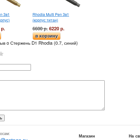
en 3в1
Rhodia Multi Pen 3в1
орпус)
(корпус титан)
 р.
6600 р.
6220 р.
в корзину
ыв o Стержень D1 Rhodia (0.7, синий)
осам:
Магазин
На с