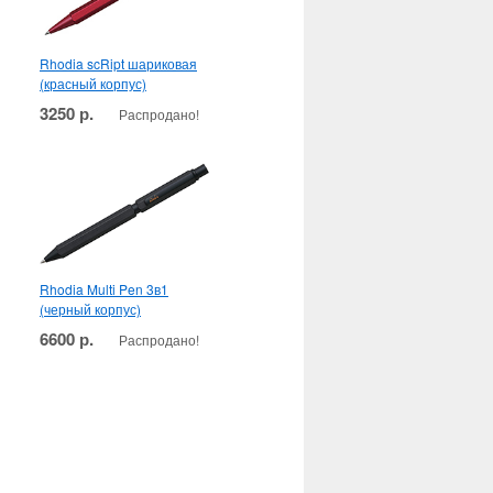
Rhodia scRipt шариковая
(красный корпус)
3250 р.
Распродано!
Rhodia Multi Pen 3в1
(черный корпус)
6600 р.
Распродано!