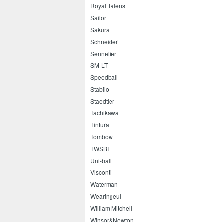
Royal Talens
Sailor
Sakura
Schneider
Sennelier
SM-LT
Speedball
Stabilo
Staedtler
Tachikawa
Tintura
Tombow
TWSBI
Uni-ball
Visconti
Waterman
Wearingeul
William Mitchell
Winsor&Newton