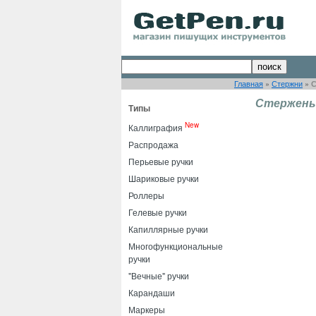
Главная
»
Стержни
»
С
Стержень D
Типы
New
Каллиграфия
Распродажа
Перьевые ручки
Шариковые ручки
Роллеры
Гелевые ручки
Капиллярные ручки
Многофункциональные
ручки
"Вечные" ручки
Карандаши
Маркеры