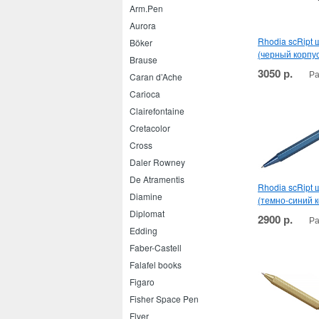
Arm.Pen
Aurora
Rhodia scRipt
Böker
(черный корпус
Brause
3050 р.
Ра
Caran d’Ache
Carioca
Clairefontaine
Cretacolor
Cross
Daler Rowney
De Atramentis
Rhodia scRipt
Diamine
(темно-синий к
Diplomat
2900 р.
Ра
Edding
Faber-Castell
Falafel books
Figaro
Fisher Space Pen
Flyer