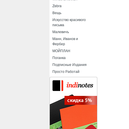
Zebra
Вещь
Искусство красивого
письма
Малевичъ
Манн, Иванов и
Фербер
МОЙПЛАН
Поганка
Подписные Издания
Просто Работай