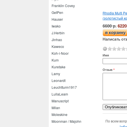
Franklin Covey
GetPen
Rhodia Multi P
(золотистый к
Hauser
6600 р.
6220
Iwako
в корзину
J.Herbin
Написать отз
Jinhao
Kaweco
Koh-i-Noor
Имя
Kum
Kuretake
Отзыв
*
Lamy
Leonardt
Leuchtturm1917
LullaLeam
Manuscript
Milan
Moleskine
По всем вопр
Moonman / Majohn