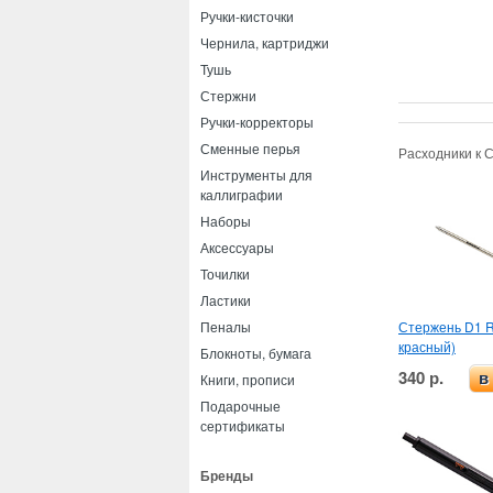
Ручки-кисточки
Чернила, картриджи
Тушь
Стержни
Ручки-корректоры
Сменные перья
Расходники к 
Инструменты для
каллиграфии
Наборы
Аксессуары
Точилки
Ластики
Стержень D1 Rh
Пеналы
красный)
Блокноты, бумага
340 р.
в
Книги, прописи
Подарочные
сертификаты
Бренды