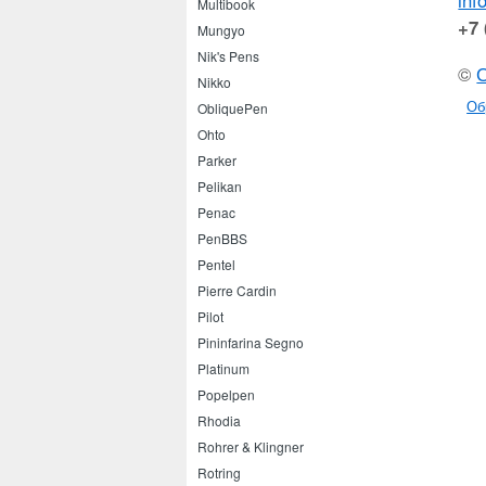
inf
Multibook
+7 
Mungyo
Nik's Pens
©
Nikko
Об
ObliquePen
Ohto
Parker
Pelikan
Penac
PenBBS
Pentel
Pierre Cardin
Pilot
Pininfarina Segno
Platinum
Popelpen
Rhodia
Rohrer & Klingner
Rotring