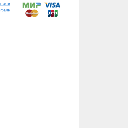
нтакте
еграмм