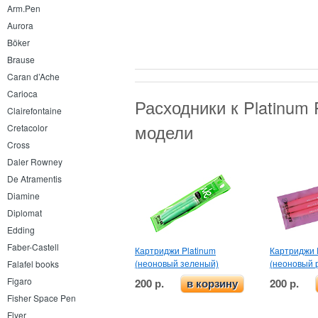
Arm.Pen
Aurora
Böker
Brause
Caran d’Ache
Carioca
Расходники к Platinum
Clairefontaine
модели
Cretacolor
Cross
Daler Rowney
De Atramentis
Diamine
Diplomat
Edding
Faber-Castell
Картриджи Platinum
Картриджи 
(неоновый зеленый)
(неоновый 
Falafel books
Figaro
200 р.
200 р.
в корзину
Fisher Space Pen
Flyer