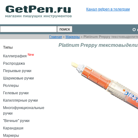
Канал getpen в телеграм
О 
Главная
»
Маркеры
»
Platinum Preppy текстовыделит
Platinum Preppy текстовыдел
Типы
New
Каллиграфия
Распродажа
Перьевые ручки
Шариковые ручки
Роллеры
Гелевые ручки
Капиллярные ручки
Многофункциональные
ручки
"Вечные" ручки
Карандаши
Маркеры