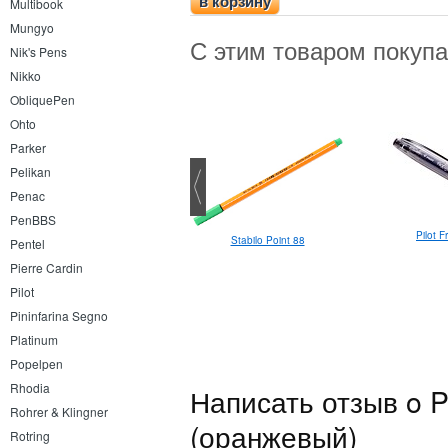
в корзину
Multibook
Mungyo
С этим товаром покуп
Nik's Pens
Nikko
ObliquePen
Ohto
Parker
Pelikan
Penac
PenBBS
Pilot F
Картриджи Platinum
Stabilo Point 88
Pentel
Pierre Cardin
Pilot
Pininfarina Segno
Platinum
Popelpen
Rhodia
Написать отзыв o P
Rohrer & Klingner
(оранжевый)
Rotring