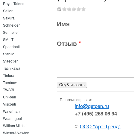
Royal Talens
Sailor
Sakura
Имя
Schneider
Sennelier
SM-LT
Отзыв
*
Speedball
Stabilo
Staedtler
Tachikawa
Tintura
Tombow
TWSBI
Uni-ball
По всем вопросам:
Visconti
info@getpen.ru
Waterman
+7 (495) 268 06 94
Wearingeul
©
ООО "Арт-Тренд"
William Mitchell
Winsor&Newton