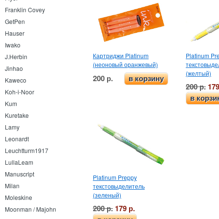
Franklin Covey
GetPen
Hauser
Iwako
Картриджи Platinum
Platinum Pr
J.Herbin
(неоновый оранжевый)
текстовыде
Jinhao
(желтый)
200 р.
в корзину
Kaweco
200 р.
179
Koh-i-Noor
в корзи
Kum
Kuretake
Lamy
Leonardt
Leuchtturm1917
LullaLeam
Manuscript
Platinum Preppy
Milan
текстовыделитель
(зеленый)
Moleskine
200 р.
179 р.
Moonman / Majohn