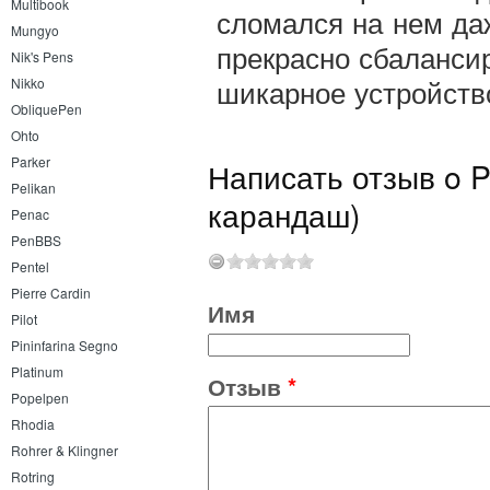
Multibook
сломался на нем даж
Mungyo
прекрасно сбаланси
Nik's Pens
шикарное устройств
Nikko
ObliquePen
Ohto
Parker
Написать отзыв o P
Pelikan
карандаш)
Penac
PenBBS
Pentel
Pierre Cardin
Имя
Pilot
Pininfarina Segno
Platinum
Отзыв
*
Popelpen
Rhodia
Rohrer & Klingner
Rotring