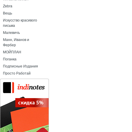
Zebra
Вещь
Искусство красивого
письма
Малевичъ
Манн, Иванов и
Фербер
МОЙПЛАН
Поганка
Подписные Издания
Просто Работай