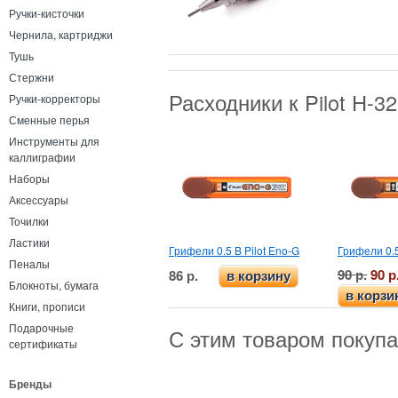
Ручки-кисточки
Чернила, картриджи
Тушь
Стержни
Расходники к Pilot H-3
Ручки-корректоры
Сменные перья
Инструменты для
каллиграфии
Наборы
Аксессуары
Точилки
Ластики
Грифели 0.5 B Pilot Eno-G
Грифели 0.5
Пеналы
90 р.
90 р
86 р.
в корзину
Блокноты, бумага
в корзи
Книги, прописи
Подарочные
С этим товаром покуп
сертификаты
Бренды