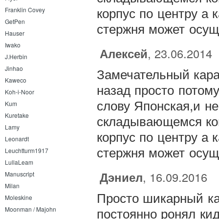
корпус по центру а 
Franklin Covey
GetPen
стержня может осущ
Hauser
Iwako
Алексей
, 23.06.2014
J.Herbin
Jinhao
Замечательный кара
Kaweco
назад просто потому
Koh-i-Noor
слову Японская,и не
Kum
Kuretake
складывающемся кон
Lamy
корпус по центру а 
Leonardt
стержня может осущ
Leuchtturm1917
LullaLeam
Дэниел
, 16.09.2016
Manuscript
Milan
Просто шикарный ка
Moleskine
постоянно ронял кида
Moonman / Majohn