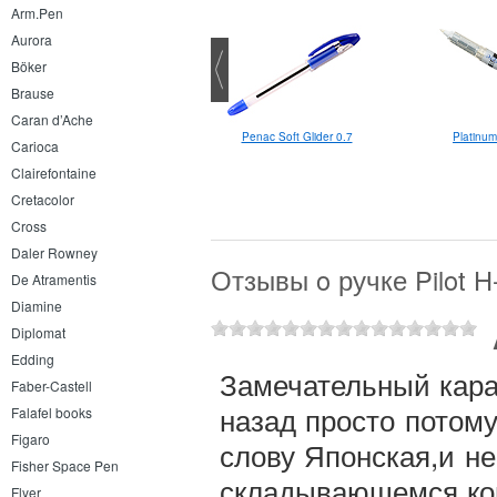
Arm.Pen
Aurora
Böker
Brause
Caran d’Ache
Platinu
Penac Soft Glider 0.7
Carioca
Clairefontaine
Cretacolor
Cross
Daler Rowney
Отзывы o ручке Pilot H
De Atramentis
Diamine
Diplomat
Edding
Замечательный кара
Faber-Castell
назад просто потому
Falafel books
Figaro
слову Японская,и не
Fisher Space Pen
складывающемся кон
Flyer