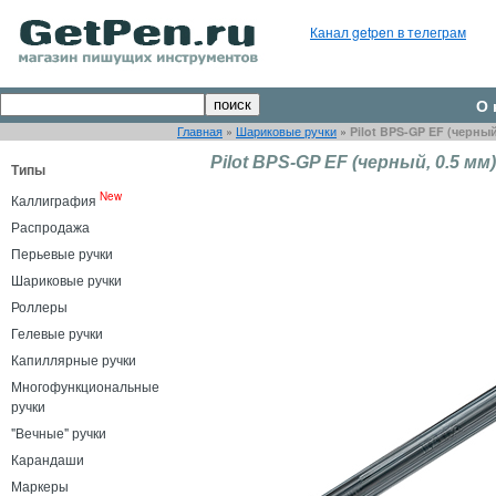
Канал getpen в телеграм
О 
Главная
»
Шариковые ручки
»
Pilot BPS-GP EF (черный
Pilot BPS-GP EF (черный, 0.5 мм)
Типы
New
Каллиграфия
Распродажа
Перьевые ручки
Шариковые ручки
Роллеры
Гелевые ручки
Капиллярные ручки
Многофункциональные
ручки
"Вечные" ручки
Карандаши
Маркеры