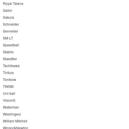
Royal Talens
Sailor
Sakura
Schneider
Sennelier
SM-LT
Speedball
Stabilo
Staedtler
Tachikawa
Tintura
Tombow
TWSBI
Uni-ball
Visconti
Waterman
Wearingeul
William Mitchell
Winsor&Newton