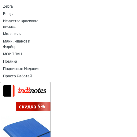
Zebra
Вещь
Искусство красивого
письма
Малевичъ
Манн, Иванов и
Фербер
МОЙПЛАН
Поганка
Подписные Издания
Просто Работай