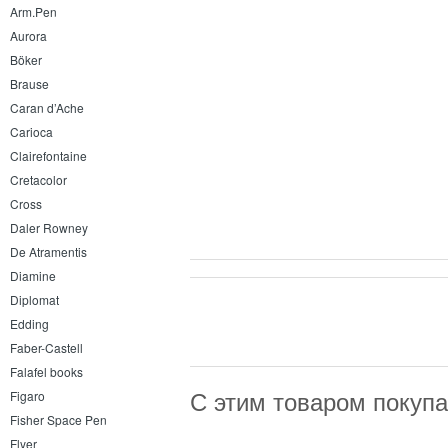
Arm.Pen
Aurora
Böker
Brause
Caran d’Ache
Carioca
Clairefontaine
Cretacolor
Cross
Daler Rowney
De Atramentis
Diamine
Diplomat
Edding
Faber-Castell
Falafel books
С этим товаром покуп
Figaro
Fisher Space Pen
Flyer