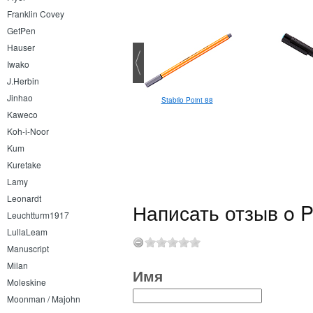
Franklin Covey
GetPen
Hauser
Iwako
J.Herbin
Jinhao
ni-ball Pin Fine Line Brush Extra
Stabilo Point 88
Fine
Kaweco
Koh-i-Noor
Kum
Kuretake
Lamy
Leonardt
Написать отзыв o P
Leuchtturm1917
LullaLeam
Manuscript
Milan
Имя
Moleskine
Moonman / Majohn