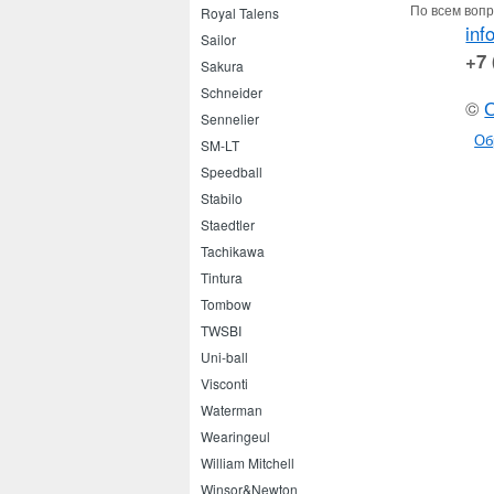
По всем вопр
Royal Talens
inf
Sailor
+7 
Sakura
Schneider
©
Sennelier
Об
SM-LT
Speedball
Stabilo
Staedtler
Tachikawa
Tintura
Tombow
TWSBI
Uni-ball
Visconti
Waterman
Wearingeul
William Mitchell
Winsor&Newton