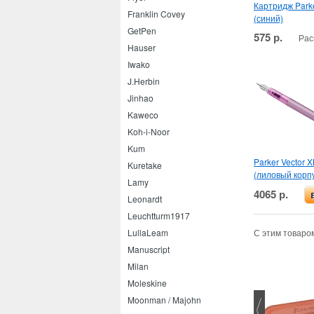
Картридж Park
Franklin Covey
(синий)
GetPen
575 р.
Рас
Hauser
Iwako
J.Herbin
Jinhao
Kaweco
Koh-i-Noor
Kum
Parker Vector X
Kuretake
(лиловый корп
Lamy
4065 р.
Leonardt
Leuchtturm1917
LullaLeam
С этим товаро
Manuscript
Milan
Moleskine
Moonman / Majohn