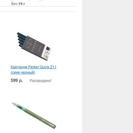
Вес:
19 г
Картридж Parker Quink Z11
(сине-черный)
599 р.
Распродано!