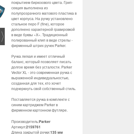
покрытием бирюзового цвета. Грип-
секция выполнена из
полупрозрачного матового пластика в
цвет корпуса. На ручку установлено
стальное перо F (fine), которое
дополнено характерной гравировкой
в ​​виде буквы «X». Традиционный
полированный клип в виде стрелы -
фирменный штрих ручек Parker.
Ручка легкая и имеет отличный
баланс, который позволяет писать
долгое время без усталости. Parker
Vector XL - это современная ручка с
выраженной индивидуальностью,
созданная для тех, кто хочет
подчеркнуть свой собственный стиль.
Поставляется ручка в комплекте с
синим картриджем Parker в
фирменном картонном футляре.
Производитель:
Parker
Артикул:
2159761
Длина закрытой ручки:
135 мм