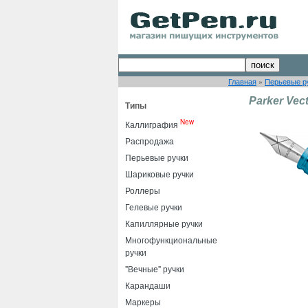
Главная
»
Перьевые р
Parker Vec
Типы
New
Каллиграфия
Распродажа
Перьевые ручки
Шариковые ручки
Роллеры
Гелевые ручки
Капиллярные ручки
Многофункциональные
ручки
"Вечные" ручки
Карандаши
Маркеры