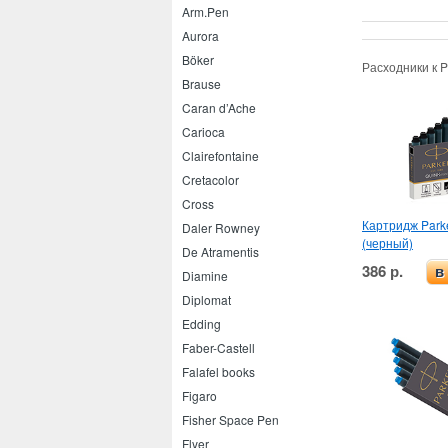
Arm.Pen
Aurora
Böker
Расходники к P
Brause
Caran d’Ache
Carioca
Clairefontaine
Cretacolor
Cross
Картридж Parke
Daler Rowney
(черный)
De Atramentis
386 р.
в
Diamine
Diplomat
Edding
Faber-Castell
Falafel books
Figaro
Fisher Space Pen
Flyer