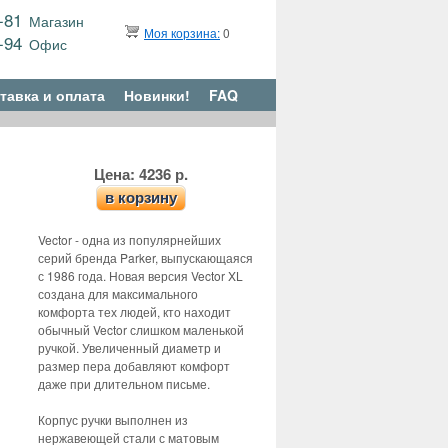
9-81
Магазин
Моя корзина:
0
6-94
Офис
тавка и оплата
Новинки!
FAQ
Цена: 4236 р.
в корзину
Vector - одна из популярнейших
серий бренда Parker, выпускающаяся
с 1986 года. Новая версия Vector XL
создана для максимального
комфорта тех людей, кто находит
обычный Vector слишком маленькой
ручкой. Увеличенный диаметр и
размер пера добавляют комфорт
даже при длительном письме.
Корпус ручки выполнен из
нержавеющей стали с матовым