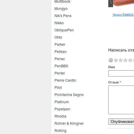
Multibook
Mungyo
Kaweco Liliput EF
afel Books скетчбук для
Чехол Kaweco 
Nik's Pens
акварели Pale pink
Nikko
ObliquePen
Ohto
Parker
Написать отз
Pelikan
Penac
PenBBS
Имя
Pentel
Pierre Cardin
Отзыв
*
Pilot
Pininfarina Segno
Platinum
Popelpen
Rhodia
Rohrer & Klingner
Rotring