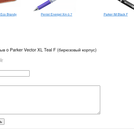
Eco Brandy
Pentel Energel Xm 0.7
Parker IM Black F
ыв o Parker Vector XL Teal F (бирюзовый корпус)