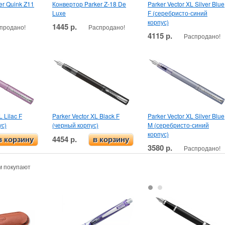
er Quink Z11
Конвертор Parker Z-18 De
Parker Vector XL Silver Blue
Luxe
F (серебристо-синий
корпус)
1445 р.
продано!
Распродано!
4115 р.
Распродано!
L Lilac F
Parker Vector XL Black F
Parker Vector XL Silver Blue
ус)
(черный корпус)
M (серебристо-синий
корпус)
4454 р.
в корзину
в корзину
3580 р.
Распродано!
м покупают