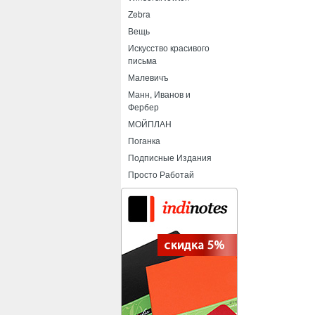
Zebra
Вещь
Искусство красивого
письма
Малевичъ
Манн, Иванов и
Фербер
МОЙПЛАН
Поганка
Подписные Издания
Просто Работай