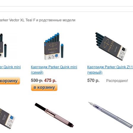
arker Vector XL Teal F и родственные модели
r Quink mini
Картридж Parker Quink mini
Картридж Parker Quink Z11
(синий)
(черный)
530 р.
475 р.
570 р.
Распродано!
 корзину
в корзину