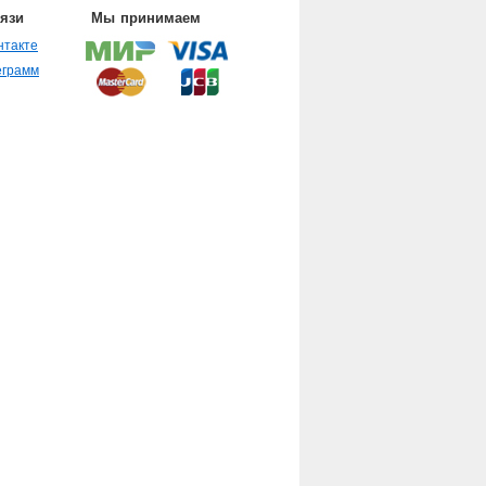
вязи
Мы принимаем
нтакте
еграмм