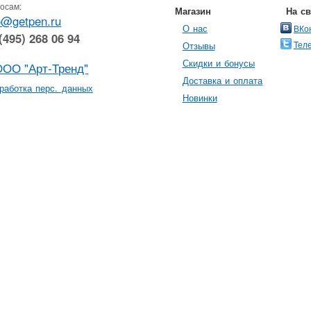
осам:
Магазин
На с
o@getpen.ru
О нас
ВКо
(495) 268 06 94
Тел
Отзывы
Скидки и бонусы
ООО "Арт-Тренд"
Доставка и оплата
работка перс. данных
Новинки