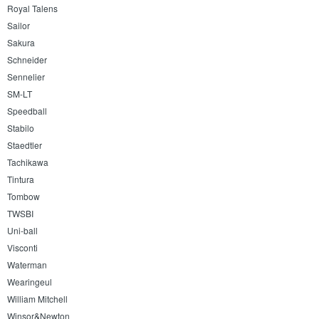
Royal Talens
Sailor
Sakura
Schneider
Sennelier
SM-LT
Speedball
Stabilo
Staedtler
Tachikawa
Tintura
Tombow
TWSBI
Uni-ball
Visconti
Waterman
Wearingeul
William Mitchell
Winsor&Newton