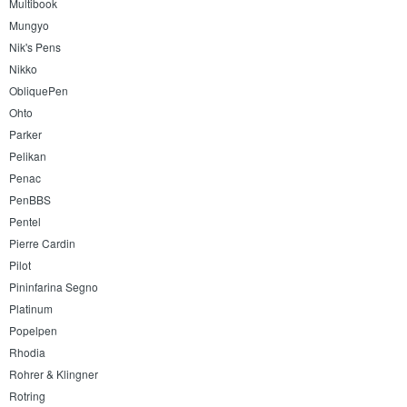
Multibook
Mungyo
Nik's Pens
Nikko
ObliquePen
Ohto
Parker
Pelikan
Penac
PenBBS
Pentel
Pierre Cardin
Pilot
Pininfarina Segno
Platinum
Popelpen
Rhodia
Rohrer & Klingner
Rotring