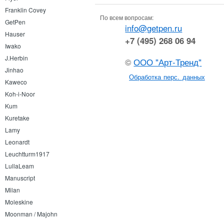
Franklin Covey
По всем вопросам:
GetPen
info@getpen.ru
Hauser
+7 (495) 268 06 94
Iwako
J.Herbin
©
ООО "Арт-Тренд"
Jinhao
Обработка перс. данных
Kaweco
Koh-i-Noor
Kum
Kuretake
Lamy
Leonardt
Leuchtturm1917
LullaLeam
Manuscript
Milan
Moleskine
Moonman / Majohn