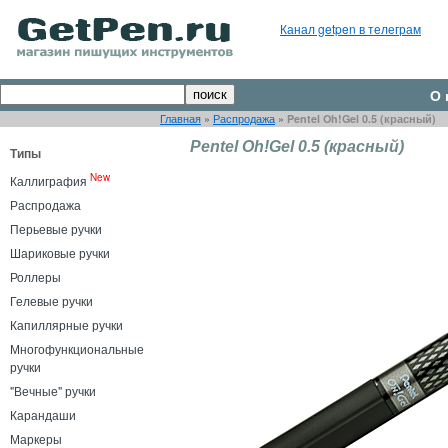
Канал getpen в телеграм
О 
Главная
»
Распродажа
»
Pentel Oh!Gel 0.5 (красный)
Pentel Oh!Gel 0.5 (красный)
Типы
New
Каллиграфия
Распродажа
Перьевые ручки
Шариковые ручки
Роллеры
Гелевые ручки
Капиллярные ручки
Многофункциональные
ручки
"Вечные" ручки
Карандаши
Маркеры