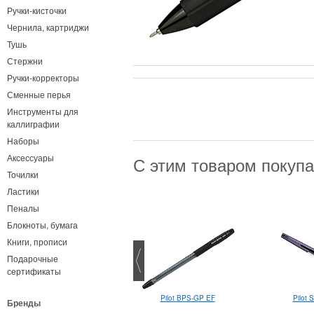
Ручки-кисточки
Чернила, картриджи
Тушь
Стержни
Ручки-корректоры
Сменные перья
Инструменты для
каллиграфии
Наборы
Аксессуары
С этим товаром покуп
Точилки
Ластики
Пеналы
Блокноты, бумага
Книги, прописи
Подарочные
сертификаты
Pentel Touch Brush Pen
Pilot BPS-GP EF
Pilot 
Бренды