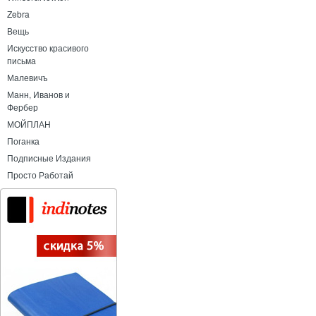
Zebra
Вещь
Искусство красивого
письма
Малевичъ
Манн, Иванов и
Фербер
МОЙПЛАН
Поганка
Подписные Издания
Просто Работай