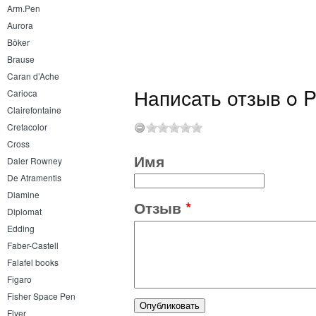
Arm.Pen
Aurora
Böker
Brause
Caran d’Ache
Написать отзыв o P
Carioca
Clairefontaine
Cretacolor
Cross
Имя
Daler Rowney
De Atramentis
Diamine
Отзыв
*
Diplomat
Edding
Faber-Castell
Falafel books
Figaro
Fisher Space Pen
Flyer