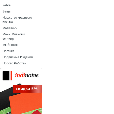
Zebra
Вещь
Искусство красивого
письма
Малевичъ
Манн, Иванов и
Фербер
МОЙПЛАН
Поганка
Подписные Издания
Просто Работай