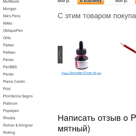
800 р.
800 р.
в корзину
Multibook
Mungyo
С этим товаром покуп
Nik's Pens
Nikko
ObliquePen
Ohto
Parker
Pelikan
Penac
PenBBS
Тушь Sennelier Encre 30 мл
Pentel
Pierre Cardin
Pilot
Pininfarina Segno
Platinum
Popelpen
Написать отзыв o P
Rhodia
мятный)
Rohrer & Klingner
Rotring