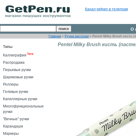
Канал getpen в телеграм
О 
Главная
»
Ручки-кисточки
»
Pentel Milky Brush кисть
Pentel Milky Brush кисть (пас
Типы
New
Каллиграфия
Распродажа
Перьевые ручки
Шариковые ручки
Роллеры
Гелевые ручки
Капиллярные ручки
Многофункциональные
ручки
"Вечные" ручки
Карандаши
Маркеры