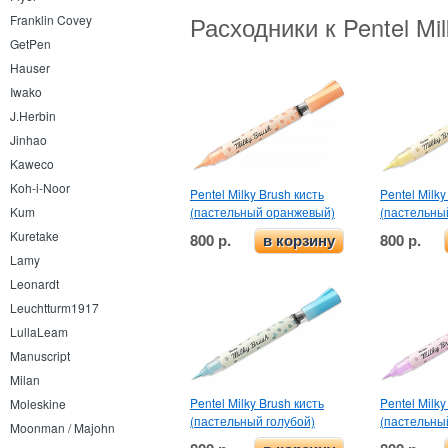
Расходники к Pentel Mi
Franklin Covey
GetPen
Hauser
Iwako
J.Herbin
Jinhao
Kaweco
Koh-i-Noor
Pentel Milky Brush кисть
Pentel Milky
(пастельный оранжевый)
(пастельны
Kum
Kuretake
800 р.
800 р.
в корзину
Lamy
Leonardt
Leuchtturm1917
LullaLeam
Manuscript
Milan
Pentel Milky Brush кисть
Pentel Milky
Moleskine
(пастельный голубой)
(пастельны
Moonman / Majohn