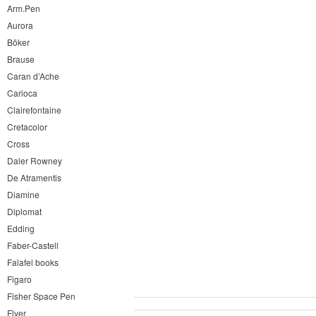
Arm.Pen
Aurora
Böker
Brause
Caran d’Ache
Carioca
Clairefontaine
Cretacolor
Cross
Daler Rowney
De Atramentis
Diamine
Diplomat
Edding
Faber-Castell
Falafel books
Figaro
Fisher Space Pen
Flyer