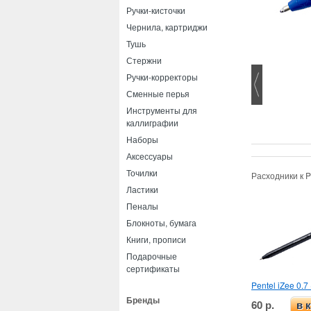
Ручки-кисточки
Чернила, картриджи
Тушь
Стержни
Ручки-корректоры
Сменные перья
Инструменты для
каллиграфии
Наборы
Аксессуары
Точилки
Расходники к P
Ластики
Пеналы
Блокноты, бумага
Книги, прописи
Подарочные
сертификаты
Pentel iZee 0.7
Бренды
60 р.
в 