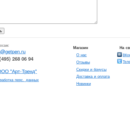
осам:
Магазин
На с
o@getpen.ru
О нас
ВКо
(495) 268 06 94
Тел
Отзывы
Скидки и бонусы
ООО "Арт-Тренд"
Доставка и оплата
работка перс. данных
Новинки