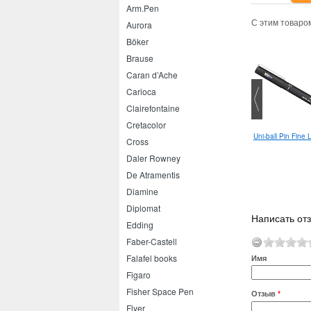
Arm.Pen
С этим товаро
Aurora
Böker
Brause
Caran d’Ache
Carioca
Clairefontaine
Cretacolor
Edding E-2185 0.7
Uni-ball Pin Fine
ntel Wet Erase Marker
Cross
Daler Rowney
De Atramentis
Diamine
Diplomat
Написать отз
Edding
Faber-Castell
Falafel books
Имя
Figaro
Fisher Space Pen
Отзыв
*
Flyer