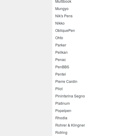
Multibook
Mungyo
Nik's Pens
Nikko
ObliquePen
Ohto
Parker
Pelikan
Penac
PenBBS
Pentel
Pierre Cardin
Pilot
Pininfarina Segno
Platinum
Popelpen
Rhodia
Rohrer & Klingner
Rotring