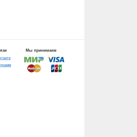
вязи
Мы принимаем
нтакте
еграмм