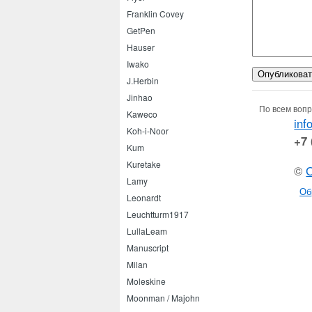
Franklin Covey
GetPen
Hauser
Iwako
J.Herbin
Jinhao
По всем вопр
Kaweco
inf
Koh-i-Noor
+7 
Kum
Kuretake
©
Lamy
Об
Leonardt
Leuchtturm1917
LullaLeam
Manuscript
Milan
Moleskine
Moonman / Majohn