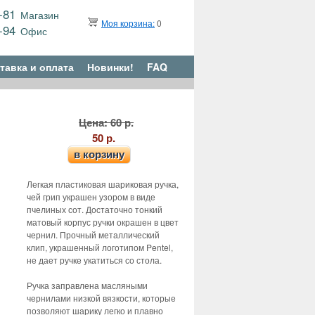
9-81
Магазин
Моя корзина:
0
6-94
Офис
тавка и оплата
Новинки!
FAQ
Цена: 60 р.
50 р.
в корзину
Легкая пластиковая шариковая ручка,
чей грип украшен узором в виде
пчелиных сот. Достаточно тонкий
матовый корпус ручки окрашен в цвет
чернил. Прочный металлический
клип, украшенный логотипом Pentel,
не дает ручке укатиться со стола.
Ручка заправлена масляными
чернилами низкой вязкости, которые
позволяют шарику легко и плавно