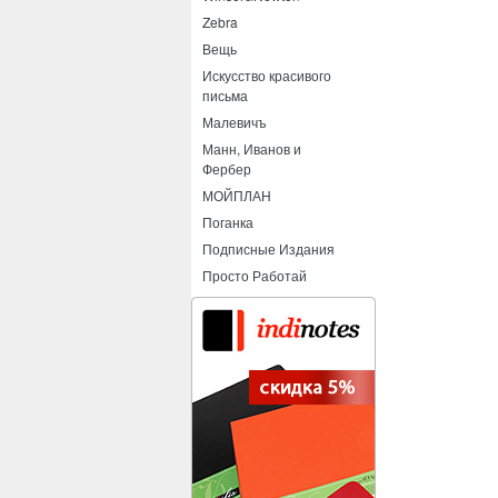
Zebra
Вещь
Искусство красивого
письма
Малевичъ
Манн, Иванов и
Фербер
МОЙПЛАН
Поганка
Подписные Издания
Просто Работай