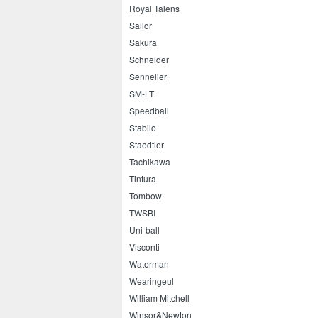
Royal Talens
Sailor
Sakura
Schneider
Sennelier
SM-LT
Speedball
Stabilo
Staedtler
Tachikawa
Tintura
Tombow
TWSBI
Uni-ball
Visconti
Waterman
Wearingeul
William Mitchell
Winsor&Newton