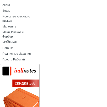
Zebra
Вещь
Искусство красивого
письма
Малевичъ
Манн, Иванов и
Фербер
МОЙПЛАН
Поганка
Подписные Издания
Просто Работай