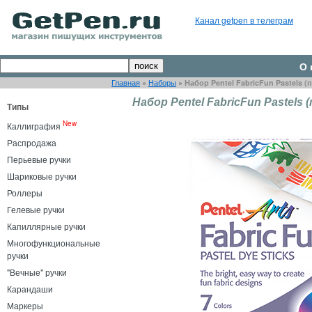
Канал getpen в телеграм
О 
Главная
»
Наборы
»
Набор Pentel FabricFun Pastels (п
Набор Pentel FabricFun Pastels 
Типы
New
Каллиграфия
Распродажа
Перьевые ручки
Шариковые ручки
Роллеры
Гелевые ручки
Капиллярные ручки
Многофункциональные
ручки
"Вечные" ручки
Карандаши
Маркеры