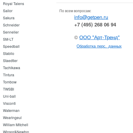
Royal Talens
По всем вопросам:
Sailor
info@getpen.ru
Sakura
+7 (495) 268 06 94
Schneider
Sennelier
©
ООО "Арт-Тренд"
SM-LT
Обработка перс. данных
Speedball
Stabilo
Staedtler
Tachikawa
Tintura
Tombow
TWSBI
Uni-ball
Visconti
Waterman
Wearingeul
William Mitchell
Winsor&Newton