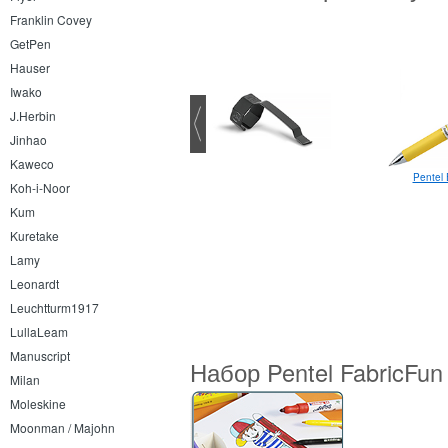
Franklin Covey
GetPen
Hauser
Iwako
J.Herbin
Jinhao
Kaweco
Pilot Frixion Ball 0.7
Pentel 
Koh-i-Noor
Kum
Kuretake
Lamy
Leonardt
Leuchtturm1917
LullaLeam
Manuscript
Набор Pentel FabricFun
Milan
Moleskine
Moonman / Majohn