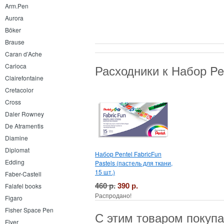
Arm.Pen
Aurora
Böker
Brause
Caran d’Ache
Carioca
Расходники к Набор Pen
Clairefontaine
Cretacolor
Cross
Daler Rowney
De Atramentis
Diamine
Diplomat
Набор Pentel FabricFun
Edding
Pastels (пастель для ткани,
15 шт.)
Faber-Castell
460 р.
390 р.
Falafel books
Распродано!
Figaro
Fisher Space Pen
С этим товаром покуп
Flyer