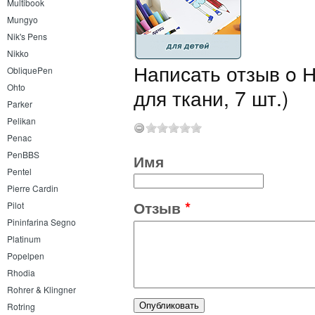
Multibook
Mungyo
Nik's Pens
Nikko
Написать отзыв o Н
ObliquePen
Ohto
для ткани, 7 шт.)
Parker
Pelikan
Penac
PenBBS
Имя
Pentel
Pierre Cardin
Отзыв
*
Pilot
Pininfarina Segno
Platinum
Popelpen
Rhodia
Rohrer & Klingner
Rotring