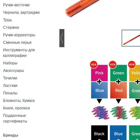
Ручки-кисточки
Чернила, картриджи
Тушь
Стержни
Ручки-корректоры
Сменные перья
Инструменты для
каллиграфии
Наборы
Аксессуары
Точилки
Ластики
Пеналы
Блокноты, бумага
Книги, прописи
Подарочные
сертификаты
Бренды