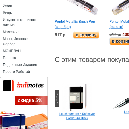
Zebra
Вещь
Искусство красивого
Pentel Metallic Brush Pen
Pentel Metal
письма
(серебро)
(золото)
Малевичъ
517 р.
400
517 р.
в корзину
Манн, Иванов и
в корзи
Фербер
МОЙПЛАН
С этим товаром покуп
Поганка
Подписные Издания
Просто Работай
Lam
Parker Vector XL Black M
Leuchtturm1917 Softcover
Pocket A6 Black