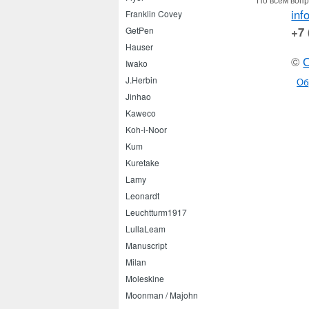
inf
Franklin Covey
+7 
GetPen
Hauser
©
Iwako
J.Herbin
Об
Jinhao
Kaweco
Koh-i-Noor
Kum
Kuretake
Lamy
Leonardt
Leuchtturm1917
LullaLeam
Manuscript
Milan
Moleskine
Moonman / Majohn