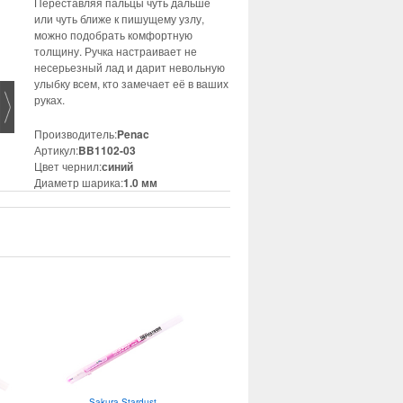
Переставляя пальцы чуть дальше
или чуть ближе к пишущему узлу,
можно подобрать комфортную
толщину. Ручка настраивает не
несерьезный лад и дарит невольную
улыбку всем, кто замечает её в ваших
руках.
Производитель:
Penac
Артикул:
BB1102-03
Цвет чернил:
синий
Диаметр шарика:
1.0 мм
Sakura Stardust