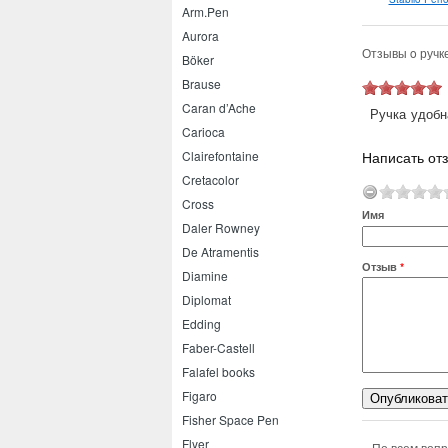
Arm.Pen
Aurora
Отзывы o ручке 
Böker
Brause
Caran d’Ache
Ручка удобн
Carioca
Написать отз
Clairefontaine
Cretacolor
Cross
Имя
Daler Rowney
De Atramentis
Отзыв
*
Diamine
Diplomat
Edding
Faber-Castell
Falafel books
Figaro
Fisher Space Pen
Flyer
По всем вопр