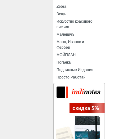
Zebra
Вещь
Искусство красивого
письма
Малевичъ
Манн, Иванов и
Фербер
МОЙПЛАН
Поганка
Подписные Издания
Просто Работай