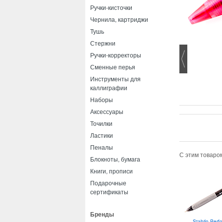
Ручки-кисточки
Чернила, картриджи
Тушь
Стержни
Ручки-корректоры
Сменные перья
Инструменты для
каллиграфии
Наборы
Аксессуары
Точилки
Ластики
Пеналы
С этим товаро
Блокноты, бумага
Книги, прописи
Подарочные
сертификаты
Бренды
Stabilo Perf