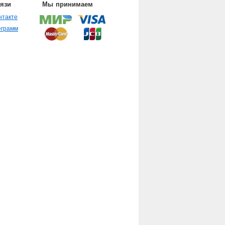
вязи
Мы принимаем
нтакте
еграмм