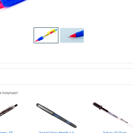
м покупают
Uni-ball Vision Needle 0.5
ormer+ XF
Sakura 3D Glaze