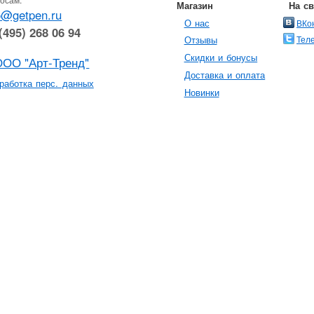
Магазин
На с
o@getpen.ru
О нас
ВКо
(495) 268 06 94
Тел
Отзывы
Скидки и бонусы
ООО "Арт-Тренд"
Доставка и оплата
работка перс. данных
Новинки