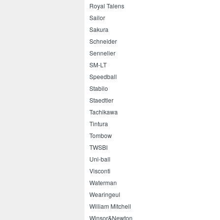
Royal Talens
Sailor
Sakura
Schneider
Sennelier
SM-LT
Speedball
Stabilo
Staedtler
Tachikawa
Tintura
Tombow
TWSBI
Uni-ball
Visconti
Waterman
Wearingeul
William Mitchell
Winsor&Newton