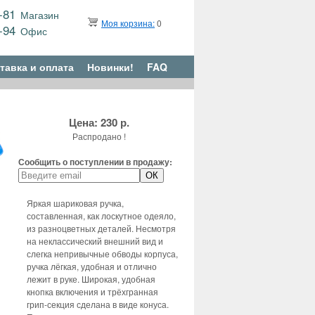
9-81
Магазин
Моя корзина:
0
6-94
Офис
тавка и оплата
Новинки!
FAQ
Цена: 230 р.
Распродано !
Сообщить о поступлении в продажу:
Яркая шариковая ручка,
составленная, как лоскутное одеяло,
из разноцветных деталей. Несмотря
на неклассический внешний вид и
слегка непривычные обводы корпуса,
ручка лёгкая, удобная и отлично
лежит в руке. Широкая, удобная
кнопка включения и трёхгранная
грип-секция сделана в виде конуса.