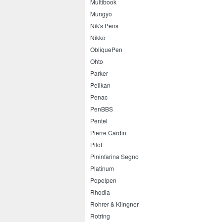
Multibook
Mungyo
Nik's Pens
Nikko
ObliquePen
Ohto
Parker
Pelikan
Penac
PenBBS
Pentel
Pierre Cardin
Pilot
Pininfarina Segno
Platinum
Popelpen
Rhodia
Rohrer & Klingner
Rotring