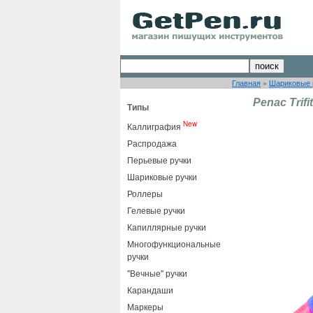
Главная
»
Шариковые 
Penac Trif
Типы
New
Каллиграфия
Распродажа
Перьевые ручки
Шариковые ручки
Роллеры
Гелевые ручки
Капиллярные ручки
Многофункциональные
ручки
"Вечные" ручки
Карандаши
Маркеры