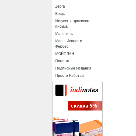
Zebra
Вещь
Искусство красивого
письма
Малевичъ
Манн, Иванов и
Фербер
МОЙПЛАН
Поганка
Подписные Издания
Просто Работай