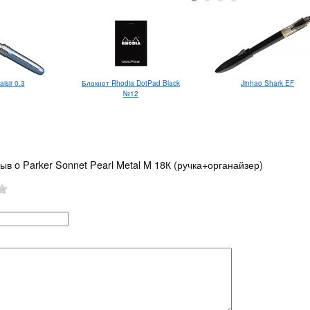
aisir 0.3
Блокнот Rhodia DotPad Black
Jinhao Shark EF
№12
ыв o Parker Sonnet Pearl Metal M 18К (ручка+органайзер)