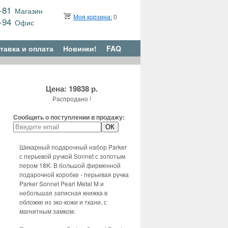
9-81
Магазин
Моя корзина:
0
6-94
Офис
тавка и оплата
Новинки!
FAQ
Цена: 19838 р.
Распродано !
Сообщить о поступлении в продажу:
Шикарный подарочный набор Parker
с перьевой ручкой Sonnet с золотым
пером 18K. В большой фирменной
подарочной коробке - перьевая ручка
Parker Sonnet Pearl Metal M и
небольшая записная книжка в
обложке из эко-кожи и ткани, с
магнитным замком.