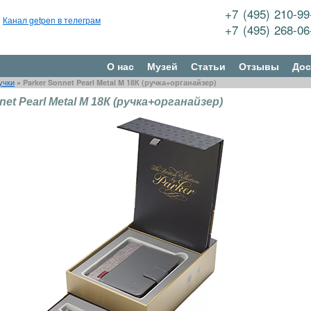
+7 (495) 210-9
Канал getpen в телеграм
+7 (495) 268-0
О нас
Музей
Статьи
Отзывы
Дос
учки
»
Parker Sonnet Pearl Metal M 18К (ручка+органайзер)
net Pearl Metal M 18К (ручка+органайзер)