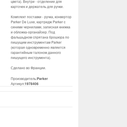
цвета). Внутри - отделение для
карточек и держатель для ручки.
Комплект поставки - ручка, конвертор
Parker De Luxe, картридж Parker c
синими чернилами, записная книжка
и обложка-органайзер. Под
фальшьдном спрятана брошюра по
пишущим инструментам Parker
(которая одновременно является
гарантийным талоном данного
пишущего инструмента).
Сделано во Франции.
Производитель:
Parker
Артикул:
1978406