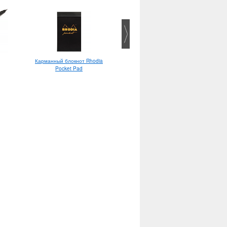
Карманный блокнот Rhodia
Ластик Iwako Baby Panda
Pocket Pad