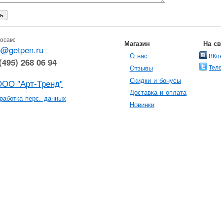
осам:
Магазин
На с
o@getpen.ru
О нас
ВКо
(495) 268 06 94
Тел
Отзывы
Скидки и бонусы
ООО "Арт-Тренд"
Доставка и оплата
работка перс. данных
Новинки