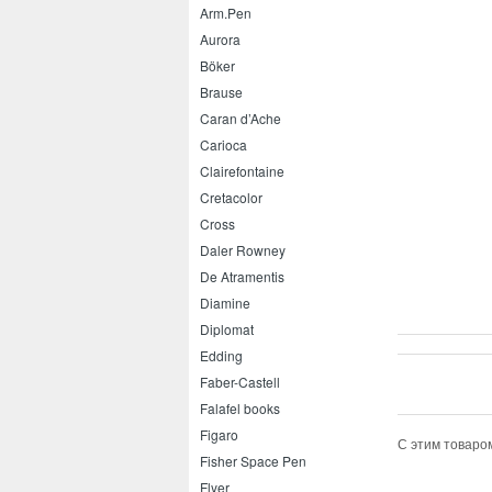
Arm.Pen
Aurora
Böker
Brause
Caran d’Ache
Carioca
Clairefontaine
Cretacolor
Cross
Daler Rowney
De Atramentis
Diamine
Diplomat
Edding
Faber-Castell
Falafel books
Figaro
С этим товаро
Fisher Space Pen
Flyer