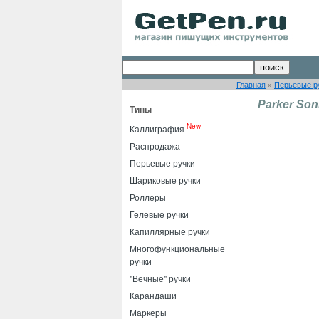
Главная
»
Перьевые р
Parker Son
Типы
New
Каллиграфия
Распродажа
Перьевые ручки
Шариковые ручки
Роллеры
Гелевые ручки
Капиллярные ручки
Многофункциональные
ручки
"Вечные" ручки
Карандаши
Маркеры