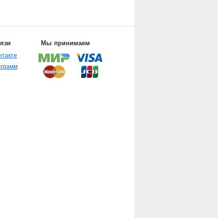
вязи
Мы принимаем
нтакте
еграмм