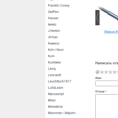
Franklin Covey
GetPen
Hauser
Iwako
J.Herbin
Блокнот на спирали Rhodia
Sakura Stardust
Platinum Pl
dotPad №13
Jinhao
Kaweco
Koh-i-Noor
Kum
Написать отз
Kuretake
Lamy
Leonardt
Имя
Leuchtturm1917
LullaLeam
Отзыв
*
Manuscript
Milan
Moleskine
Moonman / Majohn