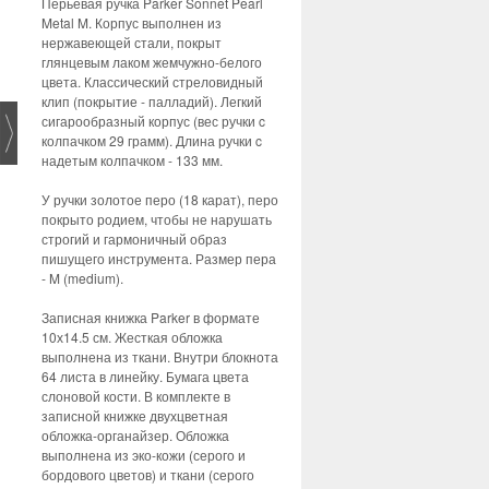
Перьевая ручка Parker Sonnet Pearl
Metal M. Корпус выполнен из
нержавеющей стали, покрыт
глянцевым лаком жемчужно-белого
цвета. Классический стреловидный
клип (покрытие - палладий). Легкий
сигарообразный корпус (вес ручки c
колпачком 29 грамм). Длина ручки c
надетым колпачком - 133 мм.
У ручки золотое перо (18 карат), перо
покрыто родием, чтобы не нарушать
строгий и гармоничный образ
пишущего инструмента. Размер пера
- M (medium).
Записная книжка Parker в формате
10х14.5 см. Жесткая обложка
выполнена из ткани. Внутри блокнота
64 листа в линейку. Бумага цвета
слоновой кости. В комплекте в
записной книжке двухцветная
обложка-органайзер. Обложка
выполнена из эко-кожи (серого и
бордового цветов) и ткани (серого