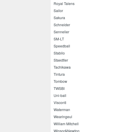
Royal Talens
Sailor
Sakura
Schneider
Sennelier
SM-LT
Speedball
Stabilo
Staedtler
Tachikawa
Tintura
Tombow
TWSBI
Uni-ball
Visconti
Waterman
Wearingeul
William Mitchell
Winsor&Newton