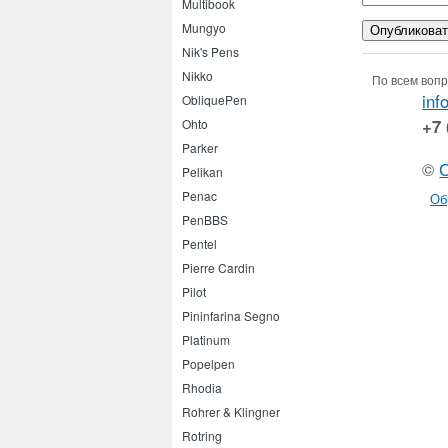
Multibook
Mungyo
Nik's Pens
Nikko
По всем вопр
inf
ObliquePen
+7 
Ohto
Parker
©
Pelikan
Penac
Об
PenBBS
Pentel
Pierre Cardin
Pilot
Pininfarina Segno
Platinum
Popelpen
Rhodia
Rohrer & Klingner
Rotring