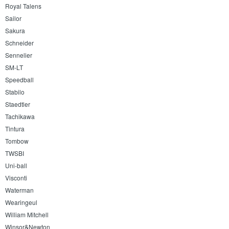
Royal Talens
Sailor
Sakura
Schneider
Sennelier
SM-LT
Speedball
Stabilo
Staedtler
Tachikawa
Tintura
Tombow
TWSBI
Uni-ball
Visconti
Waterman
Wearingeul
William Mitchell
Winsor&Newton