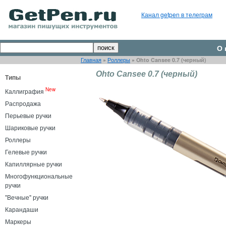
Канал getpen в телеграм
О 
Главная
»
Роллеры
»
Ohto Cansee 0.7 (черный)
Ohto Cansee 0.7 (черный)
Типы
New
Каллиграфия
Распродажа
Перьевые ручки
Шариковые ручки
Роллеры
Гелевые ручки
Капиллярные ручки
Многофункциональные
ручки
"Вечные" ручки
Карандаши
Маркеры