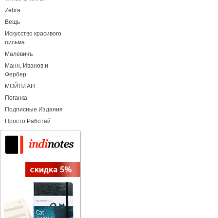
Zebra
Вещь
Искусство красивого
письма
Малевичъ
Манн, Иванов и
Фербер
МОЙПЛАН
Поганка
Подписные Издания
Просто Работай