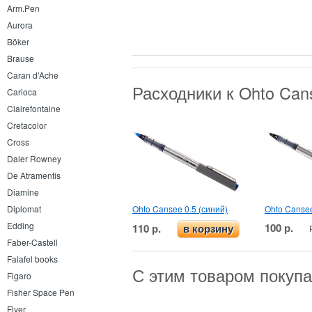
Arm.Pen
Aurora
Böker
Brause
Caran d’Ache
Расходники к Ohto Can
Carioca
Clairefontaine
Cretacolor
Cross
Daler Rowney
De Atramentis
Diamine
Ohto Cansee 0.5 (синий)
Ohto Cansee
Diplomat
Edding
100 р.
110 р.
в корзину
Faber-Castell
Falafel books
С этим товаром покуп
Figaro
Fisher Space Pen
Flyer