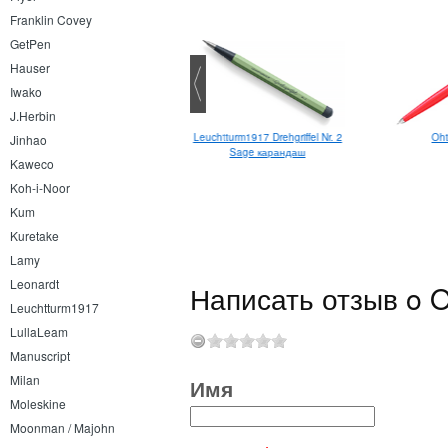
Franklin Covey
GetPen
Hauser
Iwako
J.Herbin
Leuchtturm1917 Drehgriffel Nr. 2
Oht
Jinhao
Sage карандаш
Kaweco
Koh-i-Noor
Kum
Kuretake
Lamy
Leonardt
Написать отзыв o O
Leuchtturm1917
LullaLeam
Manuscript
Milan
Имя
Moleskine
Moonman / Majohn