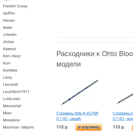
Franklin Covey
GetPen
Hauser
Iwako
J.Herbin
Jinhao
Kaweco
Расходники к Ohto Bl
Koh-i-Noor
модели
Kum
Kuretake
Lamy
Leonardt
Leuchtturm1917
LullaLeam
Manuscript
Milan
Стержень Ohto R-4C7NP
Стержень O
0.7 (D1, cиний)
0.7 (D1, че
Moleskine
115 р.
115 р.
в корзину
Moonman / Majohn