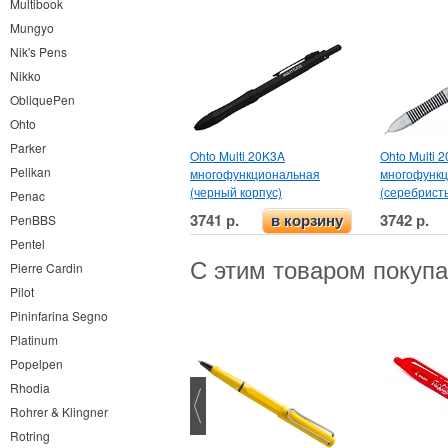
Multibook
Mungyo
Nik's Pens
Nikko
ObliquePen
Ohto
Parker
Ohto Multi 20K3A
Ohto Multi 
Pelikan
многофункциональная
многофунк
(черный корпус)
(серебрист
Penac
3741 р.
3742 р.
PenBBS
в корзину
Pentel
С этим товаром покуп
Pierre Cardin
Pilot
Pininfarina Segno
Platinum
Popelpen
Rhodia
Rohrer & Klingner
Rotring