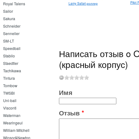
Pilot 
Royal Talens
Pentel Hybrid Dual Metallic
Lamy Safari роллер
"хамелеон"
Sailor
Sakura
Schneider
Sennelier
SM-LT
Speedball
Написать отзыв o 
Stabilo
(красный корпус)
Staedtler
Tachikawa
Tintura
Tombow
Имя
TWSBI
Uni-ball
Visconti
Отзыв
*
Waterman
Wearingeul
William Mitchell
Winsor&Newton