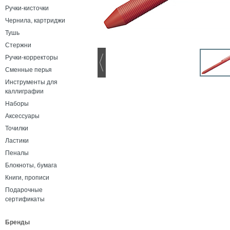
Ручки-кисточки
Чернила, картриджи
Тушь
Стержни
Ручки-корректоры
Сменные перья
Инструменты для
каллиграфии
Наборы
Аксессуары
Точилки
Ластики
Пеналы
Блокноты, бумага
Книги, прописи
Подарочные
сертификаты
Бренды