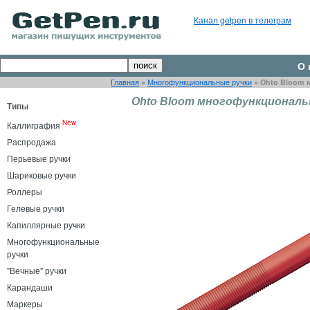
Канал getpen в телеграм
О 
Главная
»
Многофункциональные ручки
»
Ohto Bloom 
Ohto Bloom многофункциональн
Типы
New
Каллиграфия
Распродажа
Перьевые ручки
Шариковые ручки
Роллеры
Гелевые ручки
Капиллярные ручки
Многофункциональные
ручки
"Вечные" ручки
Карандаши
Маркеры