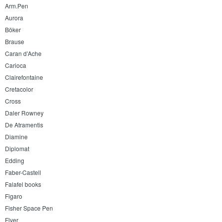
Arm.Pen
Aurora
Böker
Brause
Caran d’Ache
Carioca
Clairefontaine
Cretacolor
Cross
Daler Rowney
De Atramentis
Diamine
Diplomat
Edding
Faber-Castell
Falafel books
Figaro
Fisher Space Pen
Flyer