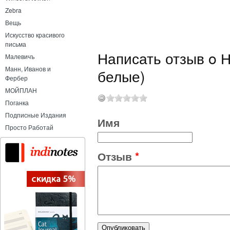
Zebra
Вещь
Искусство красивого
письма
Написать отзыв o Н
Малевичъ
Манн, Иванов и
белые)
Фербер
МОЙПЛАН
Поганка
Подписные Издания
Имя
Просто Работай
Отзыв
*