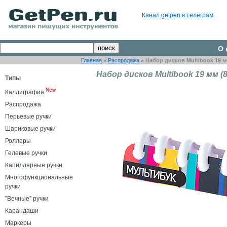
Канал getpen в телеграм
О 
Главная
»
Распродажа
»
Набор дисков Multibook 19 мм
Набор дисков Multibook 19 мм (
Типы
New
Каллиграфия
Распродажа
Перьевые ручки
Шариковые ручки
Роллеры
Гелевые ручки
Капиллярные ручки
Многофункциональные
ручки
"Вечные" ручки
Карандаши
Маркеры