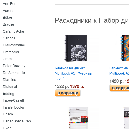
Arm.Pen
Aurora
Böker
Расходники к Набор ди
Brause
Caran d’Ache
Carioca
Clairefontaine
Cretacolor
Cross
Daler Rowney
Блокнот на дисках
Блокнот на 
De Atramentis
Multibook А5+ "Черный
Multibook А
пион"
Diamine
1420 р.
12
1522 р.
1370 р.
Diplomat
в корзи
в корзину
Edding
Faber-Castell
Falafel books
Figaro
Fisher Space Pen
Flyer