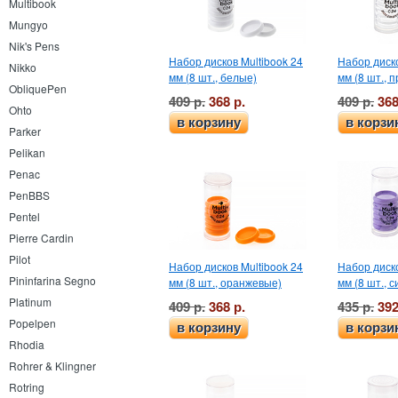
Multibook
Mungyo
Nik's Pens
Набор дисков Multibook 24
Набор диско
Nikko
мм (8 шт., белые)
мм (8 шт., 
ObliquePen
409 р.
368 р.
409 р.
368
Ohto
в корзину
в корзи
Parker
Pelikan
Penac
PenBBS
Pentel
Pierre Cardin
Pilot
Набор дисков Multibook 24
Набор диско
Pininfarina Segno
мм (8 шт., оранжевые)
мм (8 шт., 
Platinum
409 р.
368 р.
435 р.
392
Popelpen
в корзину
в корзи
Rhodia
Rohrer & Klingner
Rotring