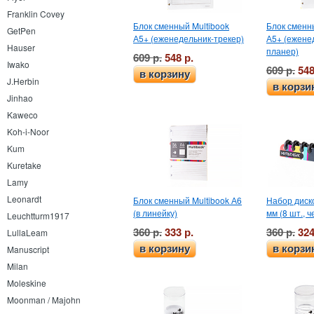
Franklin Covey
Блок сменный Multibook
Блок сменн
GetPen
А5+ (еженедельник-трекер)
А5+ (ежене
Hauser
планер)
609 р.
548 р.
Iwako
609 р.
548
в корзину
J.Herbin
в корзи
Jinhao
Kaweco
Koh-i-Noor
Kum
Kuretake
Lamy
Leonardt
Блок сменный Multibook А6
Набор диско
(в линейку)
мм (8 шт., 
Leuchtturm1917
360 р.
333 р.
360 р.
324
LullaLeam
в корзину
в корзи
Manuscript
Milan
Moleskine
Moonman / Majohn