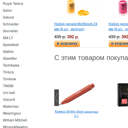
Royal Talens
Sailor
Sakura
Набор дисков Multibook 24
Набор диско
Schneider
мм (8 шт., желтые)
мм (8 шт., 
Sennelier
435 р.
392 р.
435 р.
392
SM-LT
в корзину
в корзи
Speedball
Stabilo
С этим товаром покуп
Staedtler
Tachikawa
Tintura
Tombow
TWSBI
Uni-ball
Visconti
Waterman
Kaweco Skyline Sport карандаш
Pentel Touch Brush Pen
Wearingeul
0.7
William Mitchell
Winsor&Newton