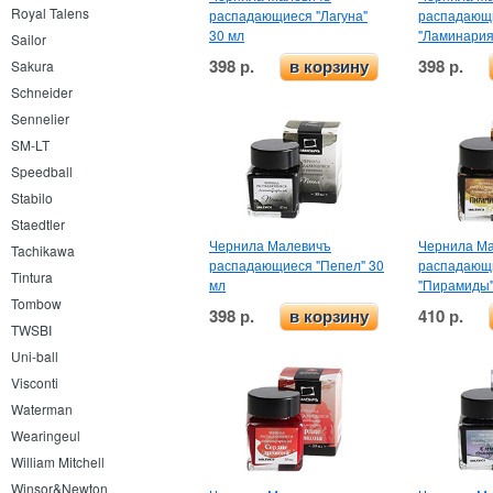
Royal Talens
распадающиеся "Лагуна"
распадающ
30 мл
"Ламинария
Sailor
398 р.
398 р.
Sakura
в корзину
Schneider
Sennelier
SM-LT
Speedball
Stabilo
Staedtler
Чернила Малевичъ
Чернила М
Tachikawa
распадающиеся "Пепел" 30
распадающ
Tintura
мл
"Пирамиды"
Tombow
398 р.
410 р.
в корзину
TWSBI
Uni-ball
Visconti
Waterman
Wearingeul
William Mitchell
Winsor&Newton