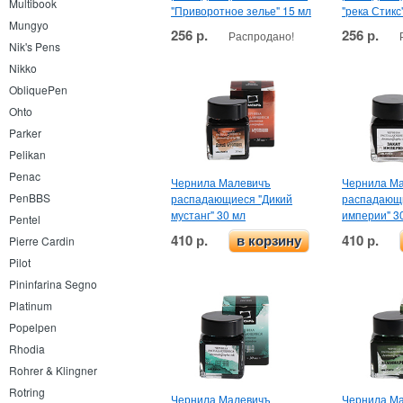
Multibook
"Приворотное зелье" 15 мл
"река Стикс
Mungyo
256 р.
256 р.
Распродано!
Nik's Pens
Nikko
ObliquePen
Ohto
Parker
Pelikan
Penac
Чернила Малевичъ
Чернила М
PenBBS
распадающиеся "Дикий
распадающи
мустанг" 30 мл
империи" 3
Pentel
410 р.
410 р.
в корзину
Pierre Cardin
Pilot
Pininfarina Segno
Platinum
Popelpen
Rhodia
Rohrer & Klingner
Rotring
Чернила Малевичъ
Чернила М