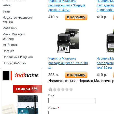
Чернила Малевичъ
Чернила М
распадающиеся "Сердце
распадающ
Zebra
дракона" 30 мл
единорога"
Вещь
410 р.
410 р.
в корзину
Искусство красивого
письма
Малевичъ
Манн, Иванов и
Фербер
МОЙПЛАН
Поганка
Подписные Издания
Чернила Малевичъ
Чернила М
распадающиеся "Техно" 30
распадающ
Просто Работай
мл
мха" 30 мл
398 р.
410 р.
в корзину
Написать отзыв o Чернила Малевичъ 
Имя
Отзыв
*