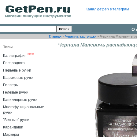
Канал getpen в телеграм
О 
Главная
»
Чернила, картриджи
»
Чернила Малевичъ ра
Чернила Малевичъ распадающи
Типы
New
Каллиграфия
Распродажа
Перьевые ручки
Шариковые ручки
Роллеры
Гелевые ручки
Капиллярные ручки
Многофункциональные
ручки
"Вечные" ручки
Карандаши
Маркеры