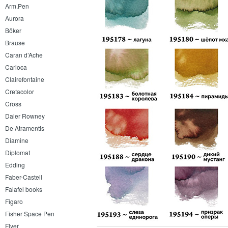
Arm.Pen
Aurora
Böker
Brause
Caran d’Ache
Carioca
Clairefontaine
Cretacolor
Cross
Daler Rowney
De Atramentis
Diamine
Diplomat
Edding
Faber-Castell
Falafel books
Figaro
Fisher Space Pen
Flyer