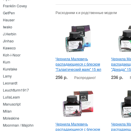
Franklin Covey
Расходники к и родственные модели
GetPen
Hauser
Iwako
J.Herbin
Jinhao
Kaweco
Koh-i-Noor
Чернила Малевичъ
Чернила М
Kum
распадающиеся с блеском
распадающи
Kuretake
"Галактический маяк" 15 мл
"Дриада" 15
Lamy
256 р.
236 р.
Распродано!
Leonardt
Leuchtturm1917
LullaLeam
Manuscript
Milan
Moleskine
Чернила Малевичъ
Чернила М
Moonman / Majohn
распадающиеся с блеском
распадающи