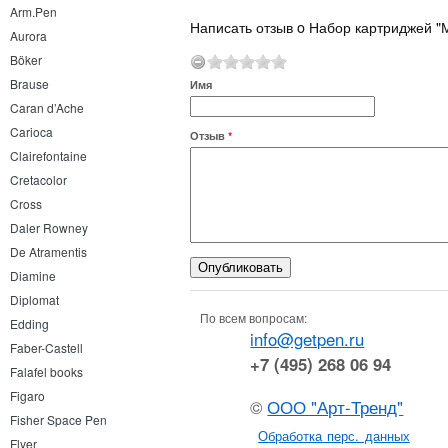
Arm.Pen
Написать отзыв o Набор картриджей "
Aurora
Böker
Brause
Имя
Caran d’Ache
Carioca
Отзыв
*
Clairefontaine
Cretacolor
Cross
Daler Rowney
De Atramentis
Diamine
Diplomat
По всем вопросам:
Edding
info@getpen.ru
Faber-Castell
+7 (495) 268 06 94
Falafel books
Figaro
©
ООО "Арт-Тренд"
Fisher Space Pen
Обработка перс. данных
Flyer