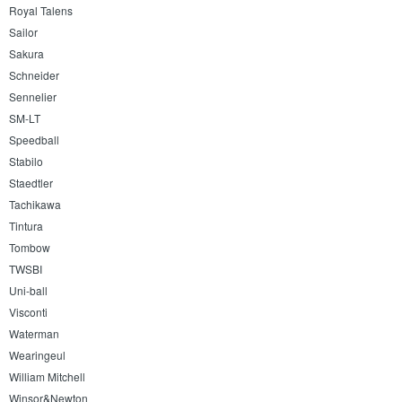
Royal Talens
Sailor
Sakura
Schneider
Sennelier
SM-LT
Speedball
Stabilo
Staedtler
Tachikawa
Tintura
Tombow
TWSBI
Uni-ball
Visconti
Waterman
Wearingeul
William Mitchell
Winsor&Newton