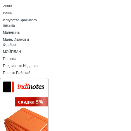
Zebra
Вещь
Искусство красивого
письма
Малевичъ
Манн, Иванов и
Фербер
МОЙПЛАН
Поганка
Подписные Издания
Просто Работай