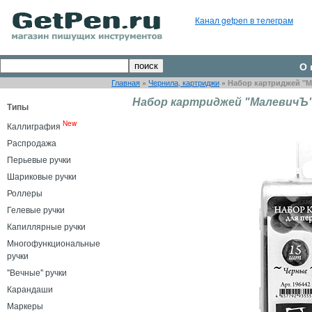
Канал getpen в телеграм
О 
Главная
»
Чернила, картриджи
»
Набор картриджей "М
Набор картриджей "МалевичЪ" 
Типы
New
Каллиграфия
Распродажа
Перьевые ручки
Шариковые ручки
Роллеры
Гелевые ручки
Капиллярные ручки
Многофункциональные
ручки
"Вечные" ручки
Карандаши
Маркеры