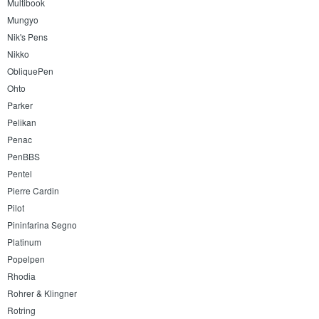
Multibook
Mungyo
Nik's Pens
Nikko
ObliquePen
Ohto
Parker
Pelikan
Penac
PenBBS
Pentel
Pierre Cardin
Pilot
Pininfarina Segno
Platinum
Popelpen
Rhodia
Rohrer & Klingner
Rotring