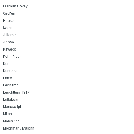
Franklin Covey
GetPen
Hauser
Iwako
J.Herbin
Jinhao
Kaweco
Koh-i-Noor
Kum
Kuretake
Lamy
Leonardt
Leuchtturm1917
LullaLeam
Manuscript
Milan
Moleskine
Moonman / Majohn