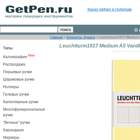
Канал getpen в телеграм
О 
Главная
»
Блокноты, бумага
»
Leuchtturm1917 Medium 
Leuchtturm1917 Medium A5 Vanil
Типы
New
Каллиграфия
Распродажа
Перьевые ручки
Шариковые ручки
Роллеры
Гелевые ручки
Капиллярные ручки
Многофункциональные
ручки
"Вечные" ручки
Карандаши
Маркеры