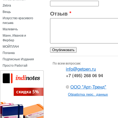
Zebra
Вещь
Отзыв
*
Искусство красивого
письма
Малевичъ
Манн, Иванов и
Фербер
МОЙПЛАН
Поганка
Подписные Издания
По всем вопросам:
Просто Работай
info@getpen.ru
+7 (495) 268 06 94
©
ООО "Арт-Тренд"
Обработка перс. данных