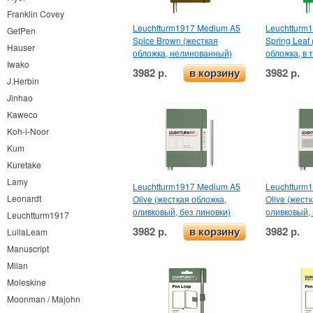
Franklin Covey
Leuchtturm1917 Medium A5
Leuchtturm
GetPen
Spice Brown (жесткая
Spring Leaf
Hauser
обложка, нелинованный)
обложка, в т
Iwako
3982 р.
3982 р.
в корзину
J.Herbin
Jinhao
Kaweco
Koh-i-Noor
Kum
Kuretake
Lamy
Leuchtturm1917 Medium A5
Leuchtturm
Leonardt
Olive (жесткая обложка,
Olive (жест
оливковый, без линовки)
оливковый, 
Leuchtturm1917
3982 р.
3982 р.
в корзину
LullaLeam
Manuscript
Milan
Moleskine
Moonman / Majohn