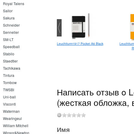
Royal Talens
Sailor
Sakura
Schneider
Sennelier
SM-LT
Leuchtturm1917 Pocket A6 Black
Leuchttu
Бумага Arm.pen для
Speedball
R
каллиграфии Verge
Stabilo
Staedtler
Tachikawa
Tintura
Tombow
Написать отзыв o L
TWSBI
Uni-ball
(жесткая обложка, 
Visconti
Waterman
Wearingeul
William Mitchell
Имя
Winsor&Newton