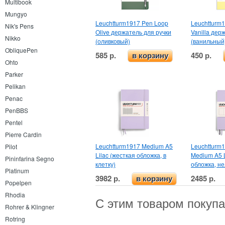
Multibook
Mungyo
Leuchtturm1917 Pen Loop
Leuchtturm
Nik's Pens
Olive держатель для ручки
Vanilla дер
Nikko
(оливковый)
(ванильный
ObliquePen
585 р.
450 р.
в корзину
Ohto
Parker
Pelikan
Penac
PenBBS
Pentel
Pierre Cardin
Leuchtturm1917 Medium A5
Leuchtturm1
Pilot
Lilac (жесткая обложка, в
Medium A5 L
Pininfarina Segno
клетку)
обложка, н
Platinum
3982 р.
2485 р.
в корзину
Popelpen
Rhodia
С этим товаром покуп
Rohrer & Klingner
Rotring