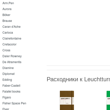
Arm.Pen
Aurora
Böker
Brause
Caran d’Ache
Carioca
Clairefontaine
Cretacolor
Cross
Daler Rowney
De Atramentis
Diamine
Diplomat
Расходники к Leuchttu
Edding
Faber-Castell
Falafel books
Figaro
Fisher Space Pen
Flyer