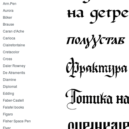
Arm.Pen
Aurora
Böker
Brause
Caran d’Ache
Carioca
Clairefontaine
Cretacolor
Cross
Daler Rowney
De Atramentis
Diamine
Diplomat
Edding
Faber-Castell
Falafel books
Figaro
Fisher Space Pen
Flyer