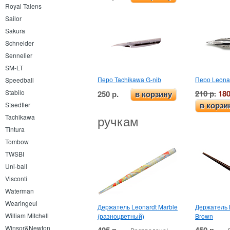
Royal Talens
Sailor
Sakura
Schneider
Sennelier
SM-LT
Перо Tachikawa G-nib
Перо Leonar
Speedball
210 р.
180
Stabilo
250 р.
в корзину
Staedtler
в корзи
ручкам
Tachikawa
Tintura
Tombow
TWSBI
Uni-ball
Visconti
Waterman
Wearingeul
Держатель Leonardt Marble
Держатель 
William Mitchell
(разноцветный)
Brown
Winsor&Newton
495 р.
450 р.