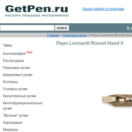
Канал getpen в телеграм
О 
Главная
»
Сменные перья
»
Перо Leonardt Round Han
Перо Leonardt Round Hand 0
Типы
New
Каллиграфия
Распродажа
Перьевые ручки
Шариковые ручки
Роллеры
Гелевые ручки
Капиллярные ручки
Многофункциональные
ручки
"Вечные" ручки
Карандаши
Маркеры