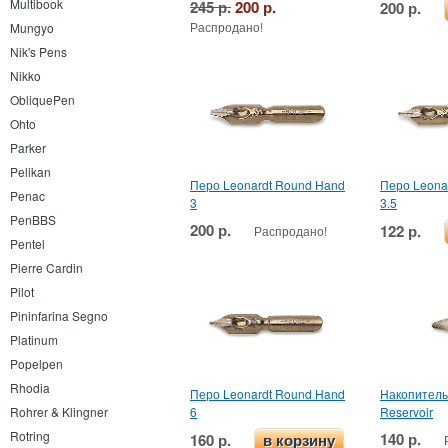
Multibook
245 р.
200 р.
200 р.
Распродано!
Mungyo
Nik's Pens
Nikko
ObliquePen
Ohto
Parker
Pelikan
Перо Leonardt Round Hand
Перо Leona
Penac
3
3.5
PenBBS
200 р.
122 р.
Распродано!
Pentel
Pierre Cardin
Pilot
Pininfarina Segno
Platinum
Popelpen
Rhodia
Перо Leonardt Round Hand
Накопитель
6
Reservoir
Rohrer & Klingner
Rotring
140 р.
160 р.
в корзину