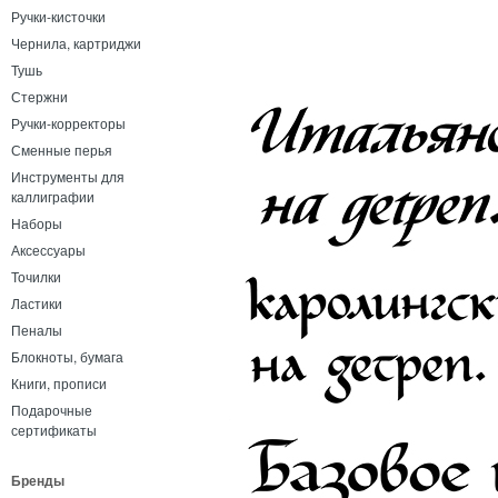
Ручки-кисточки
Чернила, картриджи
Тушь
Стержни
Ручки-корректоры
Сменные перья
Инструменты для
каллиграфии
Наборы
Аксессуары
Точилки
Ластики
Пеналы
Блокноты, бумага
Книги, прописи
Подарочные
сертификаты
Бренды