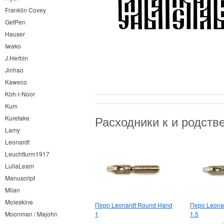
Franklin Covey
GetPen
Hauser
Iwako
J.Herbin
Jinhao
Kaweco
Koh-i-Noor
Kum
Расходники к и родст
Kuretake
Lamy
Leonardt
Leuchtturm1917
LullaLeam
Manuscript
Milan
Moleskine
Перо Leonardt Round Hand
Перо Leona
1
1.5
Moonman / Majohn