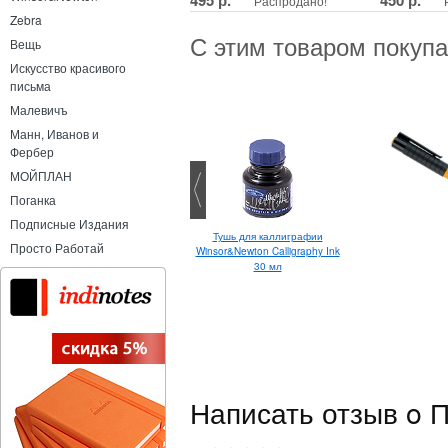
Распродано!
Zebra
С этим товаром покуп
Вещь
Искусство красивого
письма
Малевичъ
Манн, Иванов и
Фербер
МОЙПЛАН
Поганка
Подписные Издания
Тушь для каллиграфии
Pilot BPS-GP F
Просто Работай
Winsor&Newton Calligraphy Ink
30 мл
Написать отзыв o 