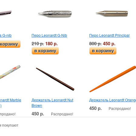
a G-nib
Перо Leonardt G-Nib
Перо Leonardt Principal
210 р.
180 р.
800 р.
450 р.
 корзину
в корзину
в корзину
nardt Marble
Держатель Leonardt Nut
Держатель Leonardt Orang
)
Brown
450 р.
Распродано!
450 р.
продано!
Распродано!
м покупают