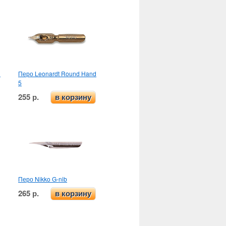
d
Перо Leonardt Round Hand
5
255 р.
в корзину
Перо Nikko G-nib
265 р.
в корзину