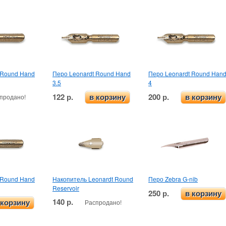
 Round Hand
Перо Leonardt Round Hand
Перо Leonardt Round Han
3.5
4
122 р.
200 р.
продано!
в корзину
в корзину
 Round Hand
Накопитель Leonardt Round
Перо Zebra G-nib
Reservoir
250 р.
в корзину
140 р.
Распродано!
 корзину