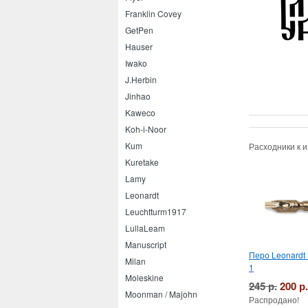
Franklin Covey
GetPen
Hauser
Iwako
J.Herbin
Jinhao
Kaweco
Koh-i-Noor
Kum
Расходники к 
Kuretake
Lamy
Leonardt
Leuchtturm1917
LullaLeam
Manuscript
Перо Leonardt
Milan
1
Moleskine
245 р.
200 р.
Moonman / Majohn
Распродано!