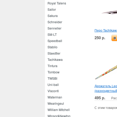
Royal Talens
Sailor
Sakura
Schneider
Sennelier
Перо Tachikaw
SM-LT
250 р.
в
Speedball
Stabilo
Staedtler
Tachikawa
Tintura
Tombow
TWSBI
Uni-ball
Держатель Leo
(разноцветный
Visconti
495 р.
Waterman
Рас
Wearingeul
С этим товаро
William Mitchell
Winsor&Newton