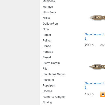
Multibook
Mungyo
Nik's Pens
Nikko
ObliquePen
Ohto
Перо Leonardt
Parker
3
Pelikan
200 р.
Рас
Penac
PenBBS
Pentel
Pierre Cardin
Pilot
Pininfarina Segno
Platinum
Перо Leonardt
Popelpen
6
Rhodia
160 р.
в
Rohrer & Klingner
Rotring