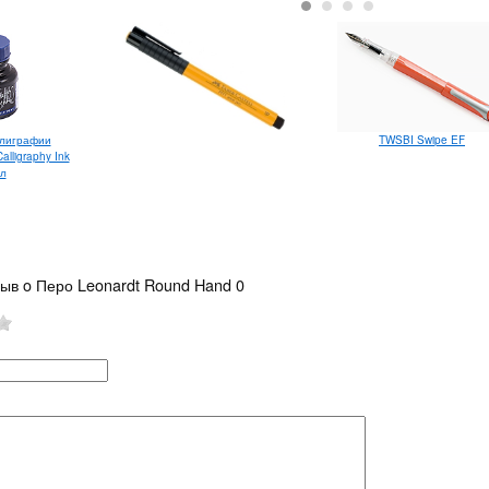
ллиграфии
TWSBI Swipe EF
lligraphy Ink
л
зыв o Перо Leonardt Round Hand 0