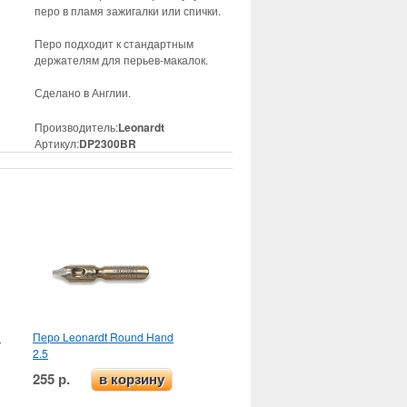
перо в пламя зажигалки или спички.
Перо подходит к стандартным
держателям для перьев-макалок.
Сделано в Англии.
Производитель:
Leonardt
Артикул:
DP2300BR
d
Перо Leonardt Round Hand
2.5
255 р.
в корзину