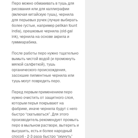
Перо можно обмакивать в тушь для
рисования или для каллиграфии
(включая китайскую тушь), чернила
для перьевых ручек (лучше выбирать
более густые, например pelikan fount
india), орешковые чернила (old-gal
ink), чернила на основе акрила и
гуммиарабика.
После работы перо нужно тщательно
вымыть чистой водой (и промокнуть
мягкой салфеткой), тушь
органического происхождения,
засохшие пигментные чернила или
тушь могут повредить перо.
Перед первым применением перо
нужно очистить от защитного слоя,
которым перья покрывают на
фабрике, иначе чернила будут с него
быстро “скатываться”. Для этого
производитель рекомендует промыть
перо в мыльном растворе, вытереть и
высушить, есть и более народный
способ - 2-3 раза быстро “окунуть”