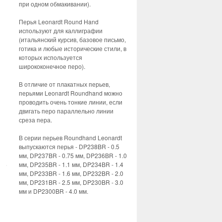
при одном обмакивании).
Перья Leonardt Round Hand
используют для каллиграфии
(итальянский курсив, базовое письмо,
готика и любые исторические стили, в
которых используется
ширококонечное перо).
В отличие от плакатных перьев,
перьями Leonardt Roundhand можно
проводить очень тонкие линии, если
двигать перо параллельно линии
среза пера.
В серии перьев Roundhand Leonardt
выпускаются перья - DP238BR - 0.5
мм, DP237BR - 0.75 мм, DP236BR - 1.0
мм, DP235BR - 1.1 мм, DP234BR - 1.4
мм, DP233BR - 1.6 мм, DP232BR - 2.0
мм, DP231BR - 2.5 мм, DP230BR - 3.0
мм и DP2300BR - 4.0 мм.