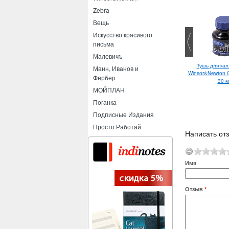
Zebra
Вещь
Искусство красивого
письма
Малевичъ
Тушь для ка
Pilot BPS-GP F
Манн, Иванов и
Winsor&Newton Ca
Фербер
30 м
МОЙПЛАН
Поганка
Подписные Издания
Просто Работай
Написать от
Имя
Отзыв
*