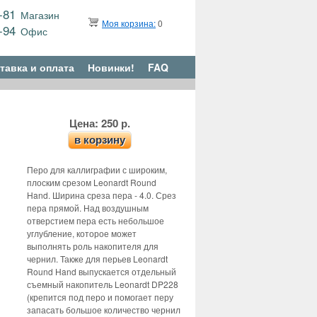
9-81
Магазин
Моя корзина:
0
6-94
Офис
тавка и оплата
Новинки!
FAQ
Цена: 250 р.
в корзину
Перо для каллиграфии с широким,
плоским срезом Leonardt Round
Hand. Ширина среза пера - 4.0. Срез
пера прямой. Над воздушным
отверстием пера есть небольшое
углубление, которое может
выполнять роль накопителя для
чернил. Также для перьев Leonardt
Round Hand выпускается отдельный
съемный накопитель Leonardt DP228
(крепится под перо и помогает перу
запасать большое количество чернил