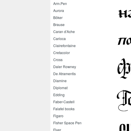
Arm.Pen
Aurora
Böker
Brause
Caran d’Ache
Carioca
Clairefontaine
Cretacolor
Cross
Daler Rowney
De Atramentis
Diamine
Diplomat
Edding
Faber-Castell
Falafel books
Figaro
Fisher Space Pen
Flyer