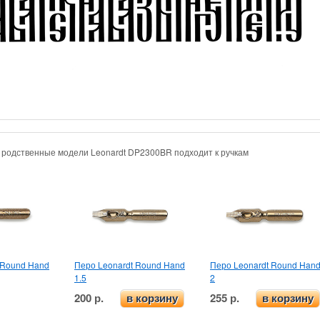
и родственные модели
Leonardt DP2300BR подходит к ручкам
 Round Hand
Перо Leonardt Round Hand
Перо Leonardt Round Han
1.5
2
200 р.
255 р.
в корзину
в корзину