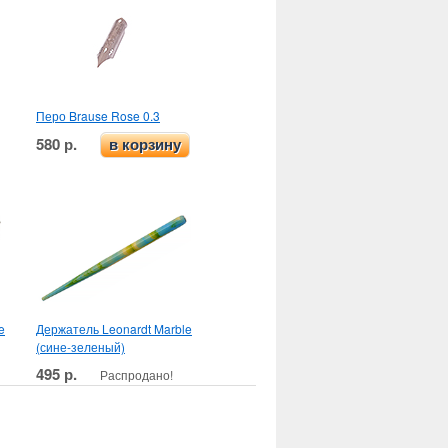
Перо Brause Rose 0.3
580 р.
в корзину
e
Держатель Leonardt Marble
(сине-зеленый)
495 р.
Распродано!