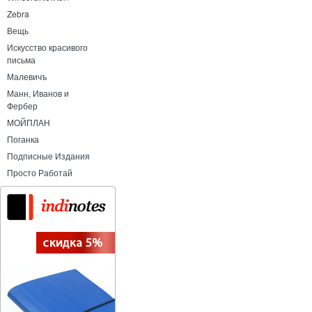
Zebra
Вещь
Искусство красивого
письма
Малевичъ
Манн, Иванов и
Фербер
МОЙПЛАН
Поганка
Подписные Издания
Просто Работай