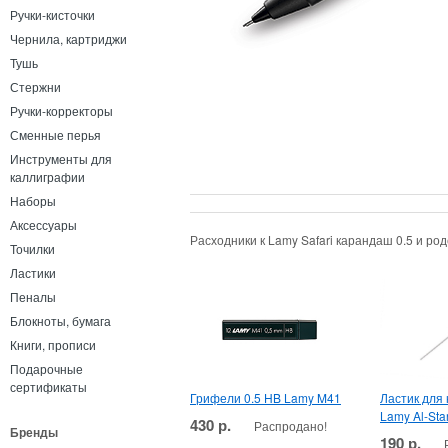
Ручки-кисточки
Чернила, картриджи
Тушь
Стержни
Ручки-корректоры
Сменные перья
Инструменты для
каллиграфии
Наборы
Аксессуары
Расходники к Lamy Safari карандаш 0.5 и р
Точилки
Ластики
Пеналы
Блокноты, бумага
Книги, прописи
Подарочные
сертификаты
Грифели 0.5 HB Lamy M41
Ластик для
Lamy Al-Star,
430 р.
Распродано!
Бренды
190 р.