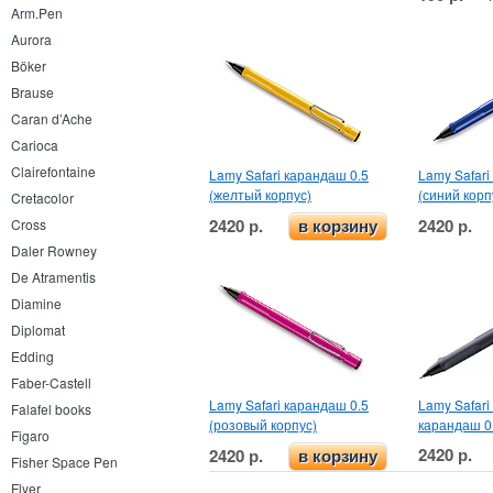
Arm.Pen
Aurora
Böker
Brause
Caran d’Ache
Carioca
Clairefontaine
Lamy Safari карандаш 0.5
Lamy Safari
(желтый корпус)
(синий корп
Cretacolor
2420 р.
2420 р.
Cross
в корзину
Daler Rowney
De Atramentis
Diamine
Diplomat
Edding
Faber-Castell
Lamy Safari карандаш 0.5
Lamy Safari 
Falafel books
(розовый корпус)
карандаш 0
Figaro
2420 р.
2420 р.
в корзину
Fisher Space Pen
Flyer