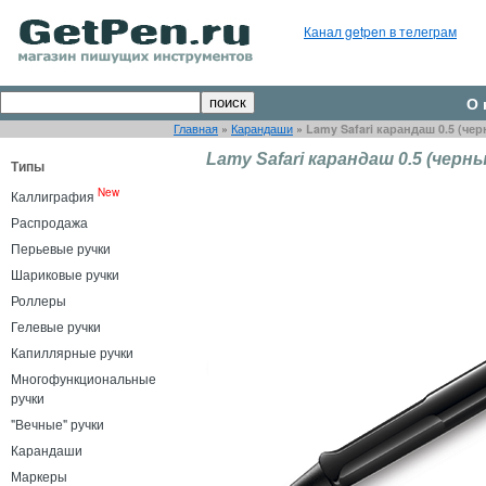
Канал getpen в телеграм
О 
Главная
»
Карандаши
»
Lamy Safari карандаш 0.5 (че
Lamy Safari карандаш 0.5 (черн
Типы
New
Каллиграфия
Распродажа
Перьевые ручки
Шариковые ручки
Роллеры
Гелевые ручки
Капиллярные ручки
Многофункциональные
ручки
"Вечные" ручки
Карандаши
Маркеры