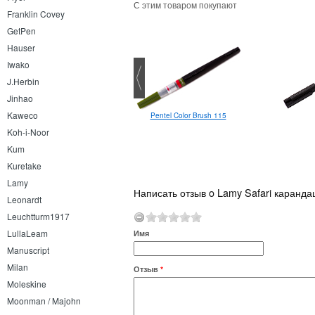
С этим товаром покупают
Franklin Covey
GetPen
Hauser
Iwako
J.Herbin
Jinhao
Kaweco
Pentel Color Brush 115
Lamy 2000 EF
Koh-i-Noor
Kum
Kuretake
Lamy
Написать отзыв o Lamy Safari каранда
Leonardt
Leuchtturm1917
LullaLeam
Имя
Manuscript
Milan
Отзыв
*
Moleskine
Moonman / Majohn