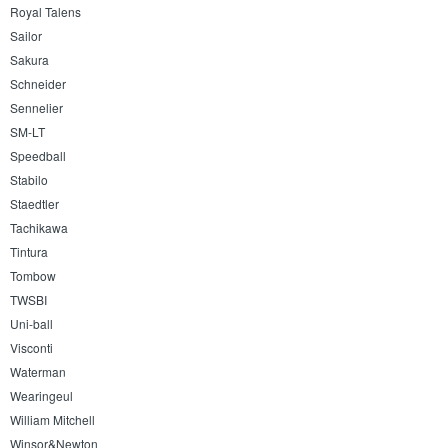
Royal Talens
Sailor
Sakura
Schneider
Sennelier
SM-LT
Speedball
Stabilo
Staedtler
Tachikawa
Tintura
Tombow
TWSBI
Uni-ball
Visconti
Waterman
Wearingeul
William Mitchell
Winsor&Newton