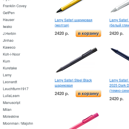
Franklin Covey
GetPen
Hauser
Lamy Safari шариковая
Lamy Safar
(желтая)
(белый гля
Iwako
2420 р.
2420 р.
в корзину
J.Herbin
Jinhao
Kaweco
Koh-i-Noor
Kum
Kuretake
Lamy
Lamy Safari Steel Black
Lamy Safari 
Leonardt
шариковая
2025 Dark 
Leuchtturm1917
(темно-син
2420 р.
в корзину
LullaLeam
2420 р.
Manuscript
Milan
Moleskine
Moonman / Majohn