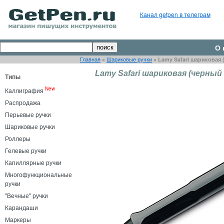
Канал getpen в телеграм
О 
Главная
»
Шариковые ручки
»
Lamy Safari шариковая 
Lamy Safari шариковая (черный
Типы
New
Каллиграфия
Распродажа
Перьевые ручки
Шариковые ручки
Роллеры
Гелевые ручки
Капиллярные ручки
Многофункциональные
ручки
"Вечные" ручки
Карандаши
Маркеры