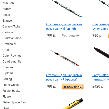
Arm.Pen
Aurora
Böker
Brause
Стержень для шариковых
Стержень д
Caran d’Ache
ручек Lamy M (синий)
ручек Lamy
Carioca
780 р.
780 р.
Распродано!
Clairefontaine
Cretacolor
Cross
Daler Rowney
De Atramentis
Diamine
Diplomat
Стержень для шариковых
Lamy Safar
Edding
ручек Lamy F (красный)
(антрацит/
Faber-Castell
780 р.
2420 р.
в корзину
Falafel books
Figaro
Fisher Space Pen
Flyer