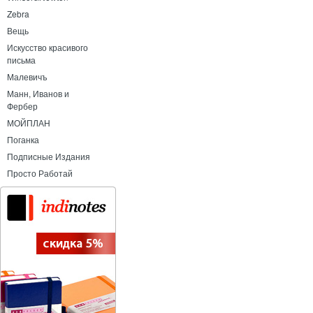
Zebra
Вещь
Искусство красивого
письма
Малевичъ
Манн, Иванов и
Фербер
МОЙПЛАН
Поганка
Подписные Издания
Просто Работай