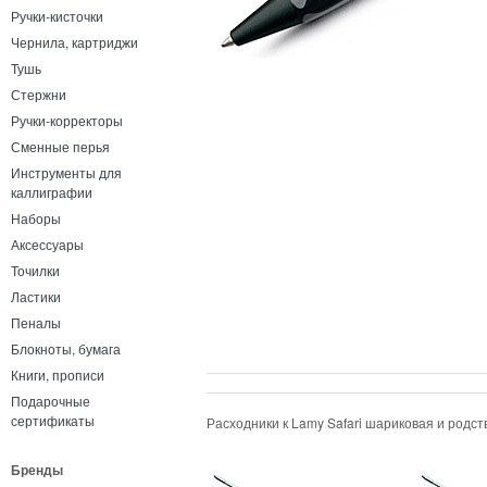
Ручки-кисточки
Чернила, картриджи
Тушь
Стержни
Ручки-корректоры
Сменные перья
Инструменты для
каллиграфии
Наборы
Аксессуары
Точилки
Ластики
Пеналы
Блокноты, бумага
Книги, прописи
Подарочные
сертификаты
Расходники к Lamy Safari шариковая и родс
Бренды