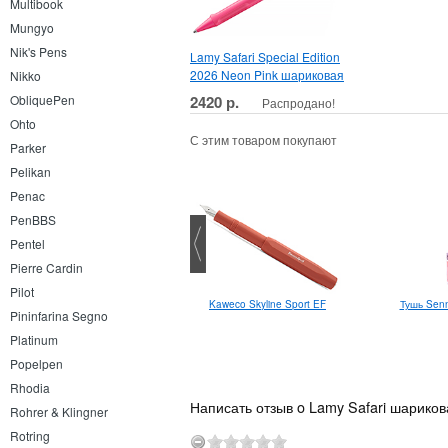
Multibook
Mungyo
Nik's Pens
Lamy Safari Special Edition
2026 Neon Pink шариковая
Nikko
2420 р.
ObliquePen
Распродано!
Ohto
С этим товаром покупают
Parker
Pelikan
Penac
PenBBS
Pentel
Pierre Cardin
Pilot
Kaweco Skyline Sport EF
Тушь Senn
Lamy 2000 F
Pininfarina Segno
Platinum
Popelpen
Rhodia
Написать отзыв o Lamy Safari шариков
Rohrer & Klingner
Rotring