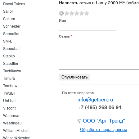
Написать отзыв o Lamy 2000 EF (юбил
Royal Talens
Sailor
Sakura
Имя
Schneider
Sennelier
Отзыв
*
SM-LT
Speedball
Stabilo
Staedtler
Tachikawa
Tintura
Tombow
По всем вопросам:
TWSBI
info@getpen.ru
Uni-ball
+7 (495) 268 06 94
Visconti
Waterman
©
ООО "Арт-Тренд"
Wearingeul
Обработка перс. данных
William Mitchell
Winsor&Newton