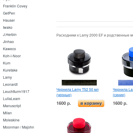
Franklin Covey
GetPen
Hauser
Iwako
J.Herbin
Расходники к Lamy 2000 EF и родственные 
Jinhao
Kaweco
Koh-i-Noor
Kum
Kuretake
Lamy
Leonardt
Чернила Lamy T52 50 мл
Чернила La
Leuchtturm1917
(черные)
(синие)
LullaLeam
1600 р.
1600 р.
в корзину
Manuscript
Milan
Moleskine
Moonman / Majohn