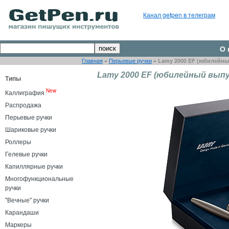
Канал getpen в телеграм
О 
Главная
»
Перьевые ручки
»
Lamy 2000 EF (юбилейны
Lamy 2000 EF (юбилейный выпу
Типы
New
Каллиграфия
Распродажа
Перьевые ручки
Шариковые ручки
Роллеры
Гелевые ручки
Капиллярные ручки
Многофункциональные
ручки
"Вечные" ручки
Карандаши
Маркеры