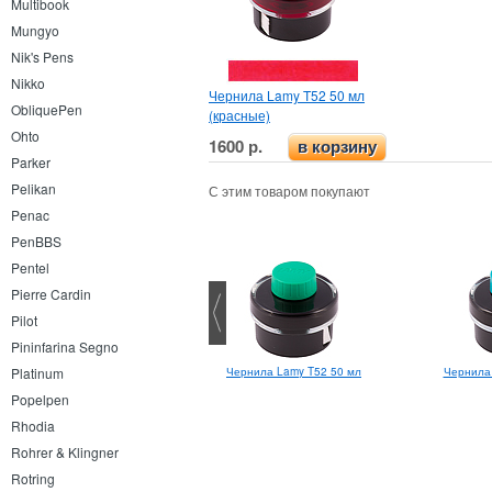
Multibook
Mungyo
Nik's Pens
Nikko
Чернила Lamy T52 50 мл
ObliquePen
(красные)
Ohto
1600 р.
в корзину
Parker
Pelikan
С этим товаром покупают
Penac
PenBBS
Pentel
Pierre Cardin
Pilot
Pininfarina Segno
Lamy 2000 EF
Platinum
Чернила Lamy T52 50 мл
Чернила
Popelpen
Rhodia
Rohrer & Klingner
Rotring