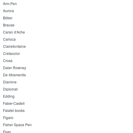
Arm.Pen
Aurora
Böker
Brause
Caran d’Ache
Carioca
Clairefontaine
Cretacolor
Cross
Daler Rowney
De Atramentis
Diamine
Diplomat
Edding
Faber-Castell
Falafel books
Figaro
Fisher Space Pen
Flyer