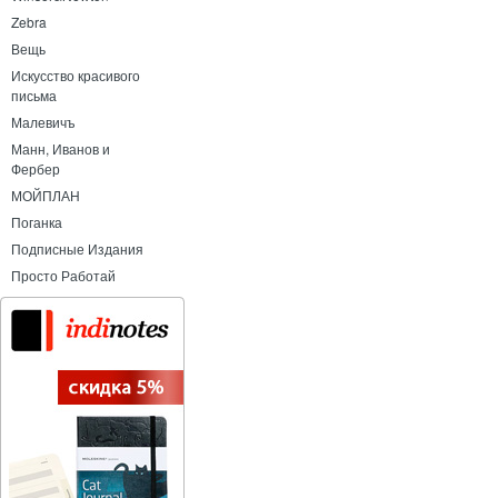
Zebra
Вещь
Искусство красивого
письма
Малевичъ
Манн, Иванов и
Фербер
МОЙПЛАН
Поганка
Подписные Издания
Просто Работай