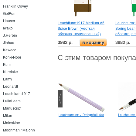
Franklin Covey
GetPen
Hauser
Leuchtturm1917 Medium A5
Leuchtturm
Iwako
Spice Brown (жесткая
Spring Leaf
обложка, нелинованный)
обложка, в т
J.Herbin
3982 р.
3982 р.
в корзину
Jinhao
Kaweco
С этим товаром покуп
Koh-i-Noor
Kum
Kuretake
Lamy
Leonardt
Leuchtturm1917
LullaLeam
Manuscript
euchtturm1917 Reporter Pocket
Leuchtturm1917 Drehgriffel Lilac
Leuchtturm19
Milan
A6
Moleskine
Moonman / Majohn