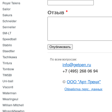
Royal Talens
Sailor
Отзыв
*
Sakura
Schneider
Sennelier
SM-LT
Speedball
Stabilo
Staedtler
Tachikawa
По всем вопросам:
Tintura
info@getpen.ru
Tombow
+7 (495) 268 06 94
TWSBI
©
ООО "Арт-Тренд"
Uni-ball
Visconti
Обработка перс. данных
Waterman
Wearingeul
William Mitchell
Winsor&Newton