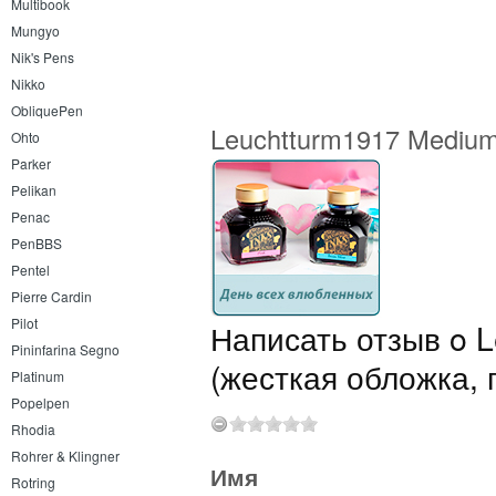
Multibook
Mungyo
Nik's Pens
Nikko
ObliquePen
Leuchtturm1917 Medium 
Ohto
Parker
Pelikan
Penac
PenBBS
Pentel
Pierre Cardin
Pilot
Написать отзыв o L
Pininfarina Segno
(жесткая обложка, г
Platinum
Popelpen
Rhodia
Rohrer & Klingner
Имя
Rotring