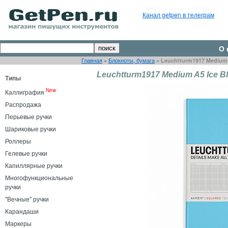
Канал getpen в телеграм
О 
Главная
»
Блокноты, бумага
»
Leuchtturm1917 Medium 
Leuchtturm1917 Medium A5 Ice B
Типы
New
Каллиграфия
Распродажа
Перьевые ручки
Шариковые ручки
Роллеры
Гелевые ручки
Капиллярные ручки
Многофункциональные
ручки
"Вечные" ручки
Карандаши
Маркеры