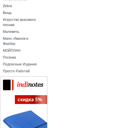
Zebra
Вещь
Искусство красивого
письма
Малевичъ
Манн, Иванов и
Фербер
МОЙПЛАН
Поганка
Подписные Издания
Просто Работай