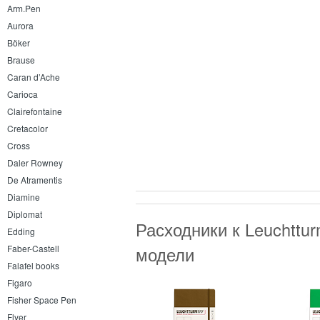
Arm.Pen
Aurora
Böker
Brause
Caran d’Ache
Carioca
Clairefontaine
Cretacolor
Cross
Daler Rowney
De Atramentis
Diamine
Diplomat
Расходники к Leuchttu
Edding
модели
Faber-Castell
Falafel books
Figaro
Fisher Space Pen
Flyer