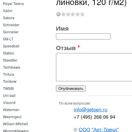
линовки, 120 г/м2)
Royal Talens
Sailor
Sakura
Schneider
Имя
Sennelier
SM-LT
Отзыв
*
Speedball
Stabilo
Staedtler
Tachikawa
Tintura
Tombow
TWSBI
Uni-ball
Visconti
По всем вопросам:
info@getpen.ru
Waterman
+7 (495) 268 06 94
Wearingeul
William Mitchell
©
ООО "Арт-Тренд"
Winsor&Newton