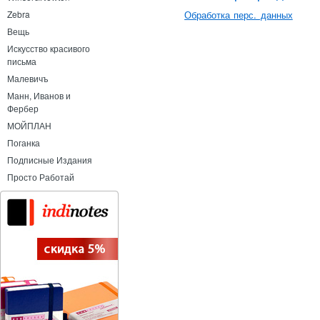
Обработка перс. данных
Zebra
Вещь
Искусство красивого
письма
Малевичъ
Манн, Иванов и
Фербер
МОЙПЛАН
Поганка
Подписные Издания
Просто Работай