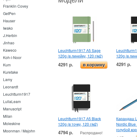
Franklin Covey
GetPen
Hauser
Iwako
J.Herbin
Jinhao
Kaweco
Leuchtturm1917 А5 Sage
Leuchtturm1
120g (в линейку, 120 г/м2)
120g (в лине
Koh-i-Noor
4291 р.
4291 р.
в корзину
Kum
Kuretake
Lamy
Leonardt
Leuchtturm1917
LullaLeam
Manuscript
Milan
Leuchtturm1917 А5 Black
Карандаш L
Moleskine
120g (в точку, 120 г/м2)
Nordic Blue
голубой кор
Moonman / Majohn
4794 р.
Распродано!