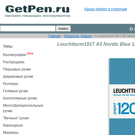
Канал getpen в телеграм
О 
Главная
»
Блокноты, бумага
»
Leuchtturm1917 А5 Nordi
Leuchtturm1917 А5 Nordic Blue 1
Типы
New
Каллиграфия
Распродажа
Перьевые ручки
Шариковые ручки
Роллеры
Гелевые ручки
Капиллярные ручки
Многофункциональные
ручки
"Вечные" ручки
Карандаши
Маркеры