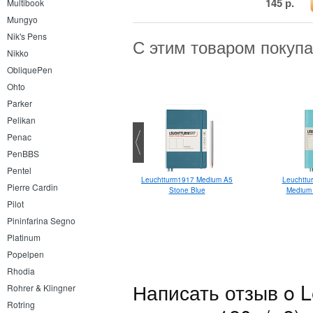
145 р.
Multibook
Mungyo
Nik's Pens
С этим товаром покуп
Nikko
ObliquePen
Ohto
Parker
Pelikan
Penac
PenBBS
Pentel
Leuchtturm1917 Softcover
Leuchtturm1917 Medium A5
Leuchttu
Pierre Cardin
Medium A5 Stone Blue
Stone Blue
Medium
Pilot
Pininfarina Segno
Platinum
Popelpen
Rhodia
Написать отзыв o L
Rohrer & Klingner
Rotring