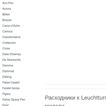
Arm.Pen
Aurora
Böker
Brause
Caran d’Ache
Carioca
Clairefontaine
Cretacolor
Cross
Daler Rowney
De Atramentis
Diamine
Diplomat
Edding
Faber-Castell
Falafel books
Figaro
Расходники к Leuchttu
Fisher Space Pen
модели
Flyer