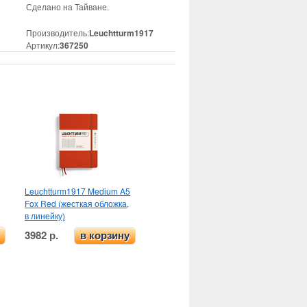
Сделано на Тайване.
Производитель:
Leuchtturm1917
Артикул:
367250
Leuchtturm1917 Medium A5
Fox Red (жесткая обложка,
в линейку)
3982 р.
в корзину