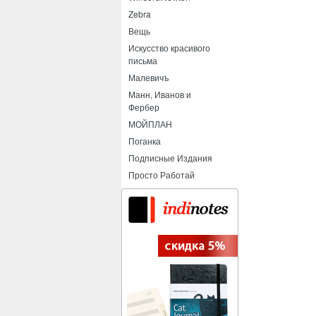
Zebra
Вещь
Искусство красивого
письма
Малевичъ
Манн, Иванов и
Фербер
МОЙПЛАН
Поганка
Подписные Издания
Просто Работай