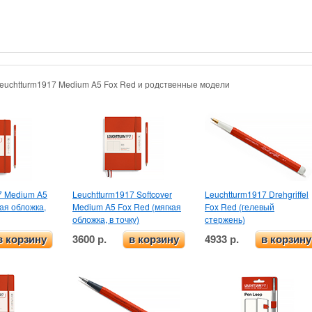
Leuchtturm1917 Medium A5 Fox Red и родственные модели
7 Medium A5
Leuchtturm1917 Softcover
Leuchtturm1917 Drehgriffel
ая обложка,
Medium A5 Fox Red (мягкая
Fox Red (гелевый
обложка, в точку)
стержень)
3600 р.
4933 р.
в корзину
в корзину
в корзину