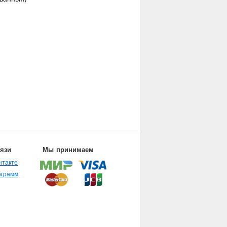
вязи
Мы принимаем
нтакте
еграмм