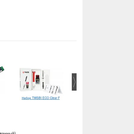
Набор TWSBI ECO Clear F
Schneider Slider Basic M
шариковая
ованный)