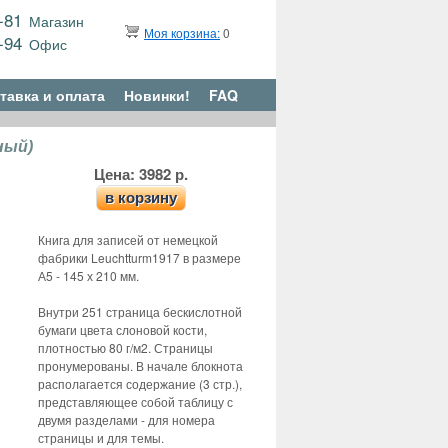
9-81
Магазин
Моя корзина:
0
6-94
Офис
тавка и оплата
Новинки!
FAQ
ный)
Цена: 3982 р.
в корзину
Книга для записей от немецкой
фабрики Leuchtturm1917 в размере
А5 - 145 х 210 мм.
Внутри 251 страница бескислотной
бумаги цвета слоновой кости,
плотностью 80 г/м2. Страницы
пронумерованы. В начале блокнота
располагается содержание (3 стр.),
представляющее собой таблицу с
двумя разделами - для номера
страницы и для темы.