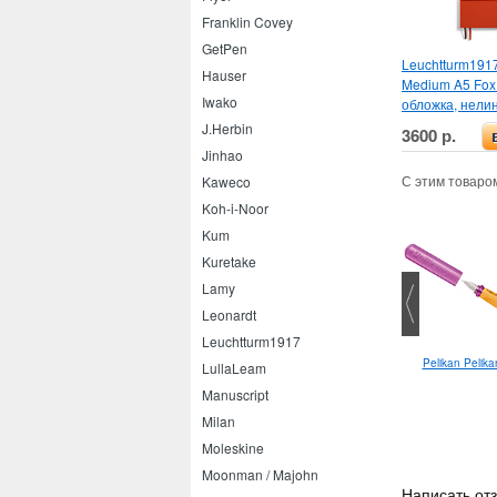
Franklin Covey
GetPen
Leuchtturm1917
Hauser
Medium A5 Fox
Iwako
обложка, нели
J.Herbin
3600 р.
Jinhao
С этим товаро
Kaweco
Koh-i-Noor
Kum
Kuretake
Lamy
Leonardt
Leuchtturm1917
Pelikan Pelika
LullaLeam
Manuscript
Milan
Moleskine
Moonman / Majohn
Написать от