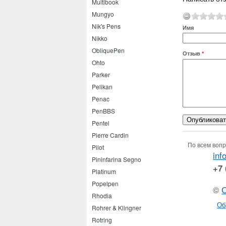
Multibook
Mungyo
Nik's Pens
Имя
Nikko
ObliquePen
Отзыв
*
Ohto
Parker
Pelikan
Penac
PenBBS
Pentel
Pierre Cardin
По всем вопр
Pilot
inf
Pininfarina Segno
+7 
Platinum
Popelpen
©
Rhodia
Об
Rohrer & Klingner
Rotring