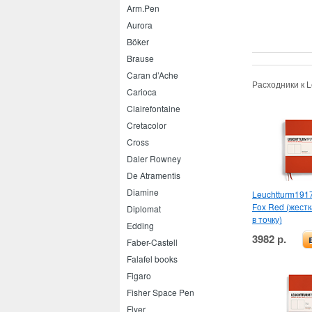
Arm.Pen
Aurora
Böker
Brause
Caran d’Ache
Расходники к 
Carioca
Clairefontaine
Cretacolor
Cross
Daler Rowney
De Atramentis
Diamine
Leuchtturm191
Fox Red (жестк
Diplomat
в точку)
Edding
3982 р.
Faber-Castell
Falafel books
Figaro
Fisher Space Pen
Flyer