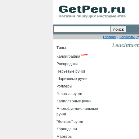
Главная
»
Блокноты, б
Leuchttur
Типы
New
Каллиграфия
Распродажа
Перьевые ручки
Шариковые ручки
Роллеры
Гелевые ручки
Капиллярные ручки
Многофункциональные
ручки
"Вечные" ручки
Карандаши
Маркеры