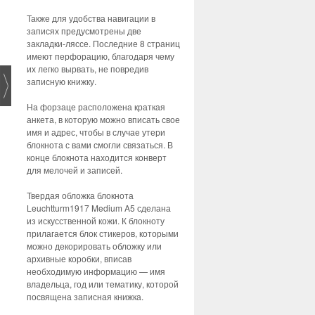
Также для удобства навигации в
записях предусмотрены две
закладки-ляссе. Последние 8 страниц
имеют перфорацию, благодаря чему
их легко вырвать, не повредив
записную книжку.
На форзаце расположена краткая
анкета, в которую можно вписать свое
имя и адрес, чтобы в случае утери
блокнота с вами смогли связаться. В
конце блокнота находится конверт
для мелочей и записей.
Твердая обложка блокнота
Leuchtturm1917 Medium A5 сделана
из искусственной кожи. К блокноту
прилагается блок стикеров, которыми
можно декорировать обложку или
архивные коробки, вписав
необходимую информацию — имя
владельца, год или тематику, которой
посвящена записная книжка.