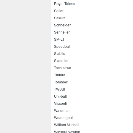
Royal Talens
Sailor
Sakura
Schneider
Sennelier
SM-LT
Speedball
Stabilo
Staedtler
Tachikawa
Tintura
Tombow
TWSBI
Uni-ball
Visconti
Waterman
Wearingeul
William Mitchell
Winsor&Newton