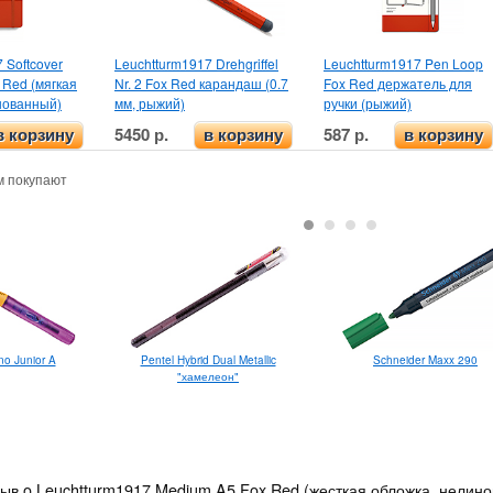
 Softcover
Leuchtturm1917 Drehgriffel
Leuchtturm1917 Pen Loop
 Red (мягкая
Nr. 2 Fox Red карандаш (0.7
Fox Red держатель для
нованный)
мм, рыжий)
ручки (рыжий)
5450 р.
587 р.
в корзину
в корзину
в корзину
м покупают
no Junior A
Pentel Hybrid Dual Metallic
Schneider Maxx 290
"хамелеон"
зыв o Leuchtturm1917 Medium A5 Fox Red (жесткая обложка, нелин