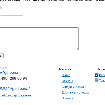
осам:
Магазин
На с
o@getpen.ru
О нас
ВКо
(495) 268 06 94
Тел
Отзывы
Скидки и бонусы
ООО "Арт-Тренд"
Доставка и оплата
работка перс. данных
Новинки