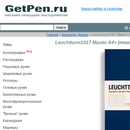
Канал getpen в телеграм
О 
Главная
»
Блокноты, бумага
»
Leuchtturm1917 Master A
Leuchtturm1917 Master A4+ (тем
Типы
New
Каллиграфия
Распродажа
Перьевые ручки
Шариковые ручки
Роллеры
Гелевые ручки
Капиллярные ручки
Многофункциональные
ручки
"Вечные" ручки
Карандаши
Маркеры