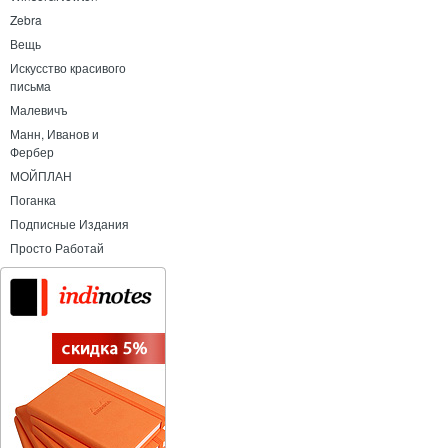
Zebra
Вещь
Искусство красивого
письма
Малевичъ
Манн, Иванов и
Фербер
МОЙПЛАН
Поганка
Подписные Издания
Просто Работай