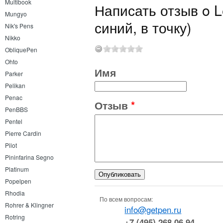
Multibook
Написать отзыв o L
Mungyo
синий, в точку)
Nik's Pens
Nikko
ObliquePen
Ohto
Имя
Parker
Pelikan
Penac
Отзыв
*
PenBBS
Pentel
Pierre Cardin
Pilot
Pininfarina Segno
Platinum
Popelpen
Rhodia
По всем вопросам:
Rohrer & Klingner
info@getpen.ru
Rotring
+7 (495) 268 06 94