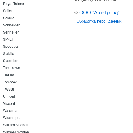
Royal Talens
Sailor
©
ООО "Арт-Тренд"
Sakura
Обработка перс. данных
Schneider
Sennelier
SM-LT
Speedball
Stabilo
Staedtler
Tachikawa
Tintura
Tombow
TWSBI
Uni-ball
Visconti
Waterman
Wearingeul
William Mitchell
Winsor&Newton