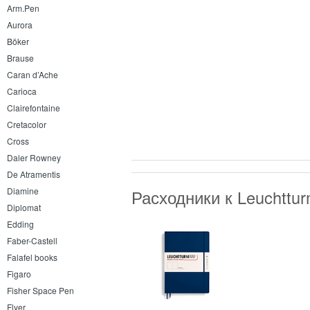
Arm.Pen
Aurora
Böker
Brause
Caran d’Ache
Carioca
Clairefontaine
Cretacolor
Cross
Daler Rowney
De Atramentis
Diamine
Расходники к Leuchttu
Diplomat
Edding
Faber-Castell
Falafel books
Figaro
Fisher Space Pen
Flyer